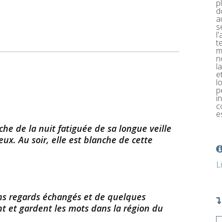
p
d
a
s
l
t
m
n
l
e
l
p
i
c
e
che de la nuit fatiguée de sa longue veille
eux. Au soir, elle est blanche de cette
L
tains regards échangés et de quelques
t et gardent les mots dans la région du