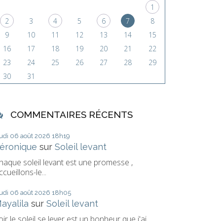
1
2
3
4
5
6
7
8
9
10
11
12
13
14
15
16
17
18
19
20
21
22
23
24
25
26
27
28
29
30
31
COMMENTAIRES RÉCENTS
eudi 06
août 2026
18h19
éronique
sur
Soleil levant
haque soleil levant est une promesse ,
ccueillons-le...
eudi 06
août 2026
18h05
ayalila
sur
Soleil levant
oir le soleil se lever est un bonheur que j'ai