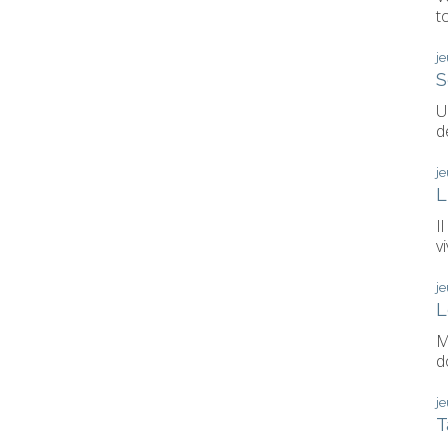
t
j
S
U
d
j
L
I
vi
j
L
M
d
j
T