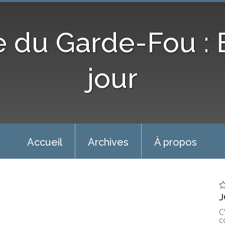
e du Garde-Fou :
jour
Accueil
Archives
À propos
J
C
c