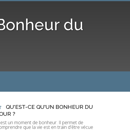
 Bonheur du
QU'EST-CE QU'UN BONHEUR DU
OUR ?
'est un moment de bonheur. Il permet de
omprendre que la vie est en train d'être vécue