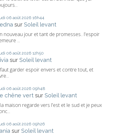
oujours...
eudi 06
août 2026
16h44
edna
sur
Soleil levant
n nouveau jour et tant de promesses.. l'espoir
emeure ...
eudi 06
août 2026
12h50
ivia
sur
Soleil levant
l faut garder espoir envers et contre tout, et
vre...
eudi 06
août 2026
09h48
e chêne vert
sur
Soleil levant
a maison regarde vers l'est et le sud et je peux
onc...
eudi 06
août 2026
09h26
ania
sur
Soleil levant