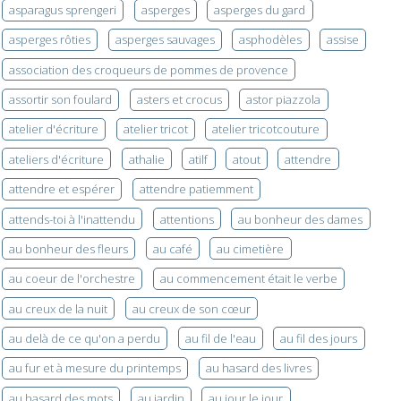
asparagus sprengeri
asperges
asperges du gard
asperges rôties
asperges sauvages
asphodèles
assise
association des croqueurs de pommes de provence
assortir son foulard
asters et crocus
astor piazzola
atelier d'écriture
atelier tricot
atelier tricotcouture
ateliers d'écriture
athalie
atilf
atout
attendre
attendre et espérer
attendre patiemment
attends-toi à l'inattendu
attentions
au bonheur des dames
au bonheur des fleurs
au café
au cimetière
au coeur de l'orchestre
au commencement était le verbe
au creux de la nuit
au creux de son cœur
au delà de ce qu'on a perdu
au fil de l'eau
au fil des jours
au fur et à mesure du printemps
au hasard des livres
au hasard des mots
au jardin
au jour le jour