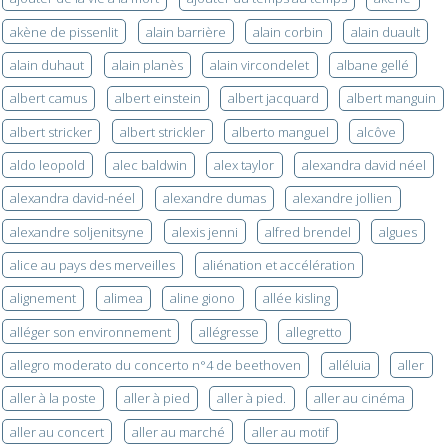
akène de pissenlit
alain barrière
alain corbin
alain duault
alain duhaut
alain planès
alain vircondelet
albane gellé
albert camus
albert einstein
albert jacquard
albert manguin
albert stricker
albert strickler
alberto manguel
alcôve
aldo leopold
alec baldwin
alex taylor
alexandra david néel
alexandra david-néel
alexandre dumas
alexandre jollien
alexandre soljenitsyne
alexis jenni
alfred brendel
algues
alice au pays des merveilles
aliénation et accélération
alignement
alimea
aline giono
allée kisling
alléger son environnement
allégresse
allegretto
allegro moderato du concerto n°4 de beethoven
alléluia
aller
aller à la poste
aller à pied
aller à pied.
aller au cinéma
aller au concert
aller au marché
aller au motif