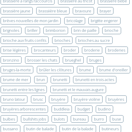
brassière à rangs raccourcis
brassière au tricot
brassière bébé
brassière jaune
brassiière bleue
bravoure
brayer
brèves nouvelles de mon jardin
bricolage
brigitte engerer
brignoles
briller
brimborion
brin de paille
brioche
brioche aux fruits confits
brioches
brioches au sucre
brise légères
brocanteurs
broder
broderie
broderies
bronzino
brosser les chats
brueghel
bruges
bruges-la-morte
brûler les clôtures
brume
brume d'oreiller
brume de mer
brun
brunetti
brunetti en trois actes
brunetti entre les lignes
brunetti et le mauvais augure
bruno latour
brusc
bruyère
bruyère violine
bruyères
bruyères arborescentes
buddleia
budget
budino
bulbes
bullshits jobs
bulots
bureau
burro
buse
bussano
butin de balade
butin de la balade
butineurs