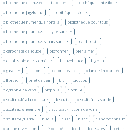
bibliothèque du musée d'arts toulon
bibliothèque fantastique
bibliothèque jagelonne
bibliothèque médicis
bibliothèque numérique hortalia
bibliothèque pour tous
bibliothèque pour tous la seyne sur mer
bibliothèque pour tous sanary sur mer
bicarbonate
bicarbonate de soude
bichonner
bien aimer
bien plus loin que soi-même
bienveillance
big ben
bigaradier
bignone
bignone orange
bilan de fin d'année
bill bryson
billet de train
bio
biocoop
biographie de kafka
biophilia
biophilie
biscuit roulé à la confiture
biscuits
biscuits à la lavande
biscuits au gingembre
biscuits aux flocons d'avoine
biscuits de guerre
bisous
bizet
blanc
blanc cotonneux
blanche reverchon
blé de noël
bled
blessures
blettes