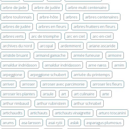
arbre de jade
arbre de judée
arbre multi centenaire
arbre toulonnais
arbre-hôte
arbres
arbres centenaires
arbres de judée
arbres en fleurs
arbres fruitiers en fleurs
arbres verts
arc de triomphe
arc en ciel
arc-en-ciel
archives du nord
arcopal
ardemment
ariane ascaride
aristide bruant
armand gamache
armée furieuse
armoire
arnaldur indridason
arnaldur indridasson
arne næss
arnim
arpeggione
arpeggione schubert
arrivée du printemps
arriver
arroser
arroser avec parcimonie
arroser les fleurs
arroser les plantes
arsule
art
art culinaire
arte
arthur rimbaud
arthur rubinstein
arthur schnabel
artichaudts
artichauts
artichauts vinaigrette
arturo toscanini
arums
asa larsson
asai ryöi
aslak
asparagus plumosus