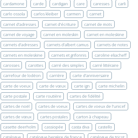
cardamone
carde
cardigan
care
caresses
carli
carlo ossola
carlos kleiber
carmen
carnet
carnet d'adresses
carnet d'écriture
carnet de mots
carnet de voyage
carnet en moleskin
carnet en moleskine
carnets d'adresses
carnets d'albert camus
carnets de notes
carnets en moleskine
carnets et grifonnis
caroline eliacheff
carosses
carottes
carré des simples
carré littéraire
carrefour de lodéon
carrière
carte d'anniversaire
carte de voeux
carte de vœux
carte ign
carte michelin
carte postale
carte routière
cartes de fidélité
cartes de noël
cartes de voeux
cartes de voeux de l'unicef
cartes de vœux
cartes postales
carton à chapeau
casette deerholm
cassiopée
casta diva
castello
catalogue
catalogue bergère de france
catalogue de tricot