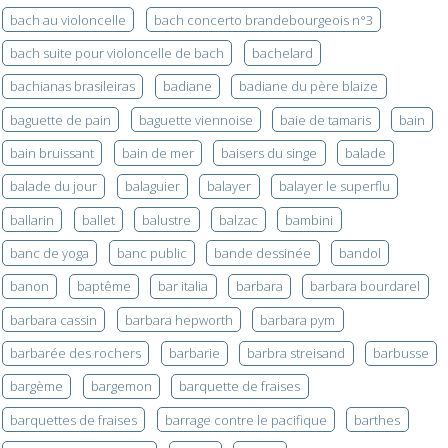
bach au violoncelle
bach concerto brandebourgeois n°3
bach suite pour violoncelle de bach
bachelard
bachianas brasileiras
badiane
badiane du père blaize
baguette de pain
baguette viennoise
baie de tamaris
bain
bain bruissant
bain de mer
baisers du singe
balade
balade du jour
balaguier
balayer
balayer le superflu
ballarin
ballet
balustre
balzac
bambini
banc de yoga
banc public
bande dessinée
bandol
banon
baptême
bar italia
barbara
barbara bourdarel
barbara cassin
barbara hepworth
barbara pym
barbarée des rochers
barbarie
barbra streisand
barbusse
bargème
bargemon
barquette de fraises
barquettes de fraises
barrage contre le pacifique
barthes