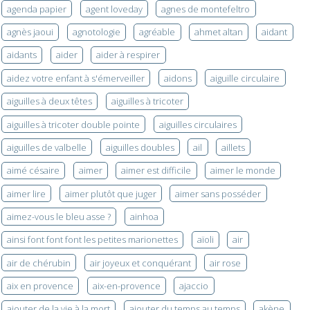
agenda papier
agent loveday
agnes de montefeltro
agnès jaoui
agnotologie
agréable
ahmet altan
aidant
aidants
aider
aider à respirer
aidez votre enfant à s'émerveiller
aidons
aiguille circulaire
aiguilles à deux têtes
aiguilles à tricoter
aiguilles à tricoter double pointe
aiguilles circulaires
aiguilles de valbelle
aiguilles doubles
ail
aillets
aimé césaire
aimer
aimer est difficile
aimer le monde
aimer lire
aimer plutôt que juger
aimer sans posséder
aimez-vous le bleu asse ?
ainhoa
ainsi font font font les petites marionettes
aïoli
air
air de chérubin
air joyeux et conquérant
air rose
aix en provence
aix-en-provence
ajaccio
ajouter de la vie à la mort
ajouter du temps au temps
akène