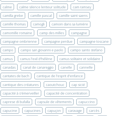
calme
calme silence lenteur solitude
cam ramsey
camilla grebe
camille pascal
camille saint saens
camille thomas
camogli
camoin dans sa lumière
camomille romaine
camp des milles
campagne
campagne ombrienne
campagne perdue
campagne toscane
campo
campo san giovanni e paolo
campo santo stefano
camus
camus l'exil d'hélène
camus solitaire et solidaire
canadas
canal de canareggio
canelle
cannelle
cantates de bach
cantique de l'esprit d'enfance
cantique des créatures
caoutchouc
cap sicié
capacité à s'émerveiller
capacité de concentration
caprese di bufalla
capsule de vêtements
capuccino
capucine
capucines
capuçon
caravage
carcès