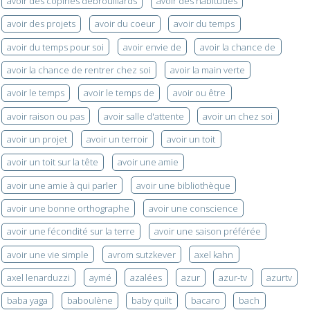
avoir des copines débrouillards
avoir des habitudes
avoir des projets
avoir du coeur
avoir du temps
avoir du temps pour soi
avoir envie de
avoir la chance de
avoir la chance de rentrer chez soi
avoir la main verte
avoir le temps
avoir le temps de
avoir ou être
avoir raison ou pas
avoir salle d'attente
avoir un chez soi
avoir un projet
avoir un terroir
avoir un toit
avoir un toit sur la tête
avoir une amie
avoir une amie à qui parler
avoir une bibliothèque
avoir une bonne orthographe
avoir une conscience
avoir une fécondité sur la terre
avoir une saison préférée
avoir une vie simple
avrom sutzkever
axel kahn
axel lenarduzzi
aymé
azalées
azur
azur-tv
azurtv
baba yaga
baboulène
baby quilt
bacaro
bach