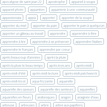
apocalypse de saint jean 22
apostrophe
appareil à soupe
appareil photo
apparition
appartenir à une communauté
appassionata
appia
apporter
apporter de la soupe
apporter du miel
apporter du pain
apporter le pain à quelqu'un
apporter un gâteau au travail
apprendre
apprendre à être
apprendre à lire
apprendre à se préserver
apprendre l'italien
apprendre le français
apprendre par coeur
après beaucoup d'années
après la pluie
après la pluie le beau temps
après trois ans
après-midi
après-midi d'été
après-midi lecture
après-midi patchworck
après-midi tricot
aqua frizzante
aquarelle
aquarelle des saveurs
aquarelle des senteurs
aquarelles
aquarelles en fleurs
arabesques
aragon
araignée d'eau
arbouse
arbouses
arbre
arbre aux papillons