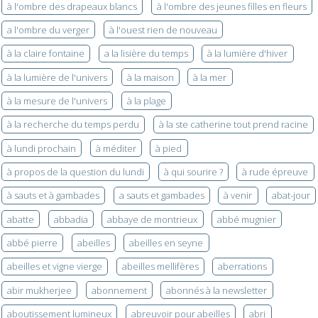
à l'ombre des drapeaux blancs
à l'ombre des jeunes filles en fleurs
a l'ombre du verger
à l'ouest rien de nouveau
à la claire fontaine
a la lisière du temps
à la lumière d'hiver
à la lumière de l'univers
à la maison
à la mer
à la mesure de l'univers
à la plage
à la recherche du temps perdu
à la ste catherine tout prend racine
à lundi prochain
à méditer
à pied
à propos de la question du lundi
à qui sourire ?
à rude épreuve
à sauts et à gambades
a sauts et gambades
à venir
abat-jour
abatte
abbadia
abbaye de montrieux
abbé mugnier
abbé pierre
abeilles
abeilles en seyne
abeilles et vigne vierge
abeilles mellifères
aberrations
abir mukherjee
abonnement
abonnés à la newsletter
aboutissement lumineux
abreuvoir pour abeilles
abri