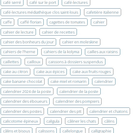
café serré
café sur le port
café-lectures
café-lectures médiathèque clos saint-louis
cafetière italienne
caffe
caffé florian
cagettes de tomates
cahier
cahier de lecture
cahier de recettes
cahier des bonheurs du jour
cahier en moleskine
cahiers de l'herne
cahiers de la kolyma
cailles aux raisins
caillettes
cailloux
caissons à dossiers suspendus
cake au citron
cake aux épices
cake aux fruits rouges
cake banane chocolat
cake miel et romarin
calendrier
calendrier 2024 de la poste
calendrier de la poste
calendrier des éboueurs
calendrier des pompiers
calendrier des postes
calendrier des ptt
calendrier et chatons
calicotome épineux
caligula
câliner les chats
câlins
câlins et bisous
calissons
callelongue
calligraphie