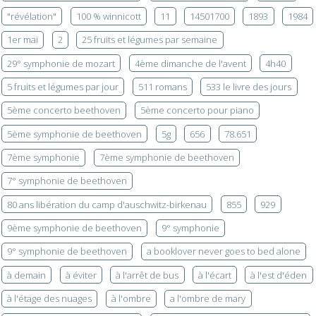
"révélation"
100 % winnicott
11
14501700
1893
1984
1er mai
2
25 fruits et légumes par semaine
29° symphonie de mozart
4ème dimanche de l'avent
4h40
5 fruits et légumes par jour
511 romans
533 le livre des jours
5ème concerto beethoven
5ème concerto pour piano
5ème symphonie de beethoven
5g
656
78.651
7ème symphonie
7ème symphonie de beethoven
7° symphonie de beethoven
80 ans libération du camp d'auschwitz-birkenau
855
929
9ème symphonie de beethoven
9° symphonie
9° symphonie de beethoven
a booklover never goes to bed alone
à demain
à éviter
à l'arrêt de bus
à l'écart
à l'est d'éden
à l'étage des nuages
à l'ombre
a l'ombre de mary