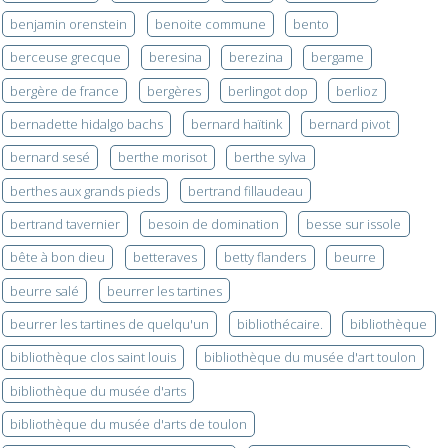
benjamin orenstein
benoite commune
bento
berceuse grecque
beresina
berezina
bergame
bergère de france
bergères
berlingot dop
berlioz
bernadette hidalgo bachs
bernard haïtink
bernard pivot
bernard sesé
berthe morisot
berthe sylva
berthes aux grands pieds
bertrand fillaudeau
bertrand tavernier
besoin de domination
besse sur issole
bête à bon dieu
betteraves
betty flanders
beurre
beurre salé
beurrer les tartines
beurrer les tartines de quelqu'un
bibliothécaire.
bibliothèque
bibliothèque clos saint louis
bibliothèque du musée d'art toulon
bibliothèque du musée d'arts
bibliothèque du musée d'arts de toulon