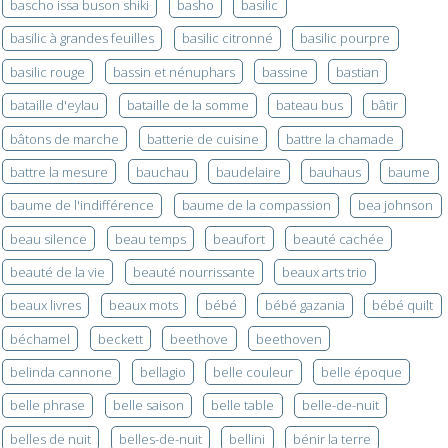
bascho issa buson shiki
basho
basilic
basilic à grandes feuilles
basilic citronné
basilic pourpre
basilic rouge
bassin et nénuphars
bassine
bastian
bataille d'eylau
bataille de la somme
bateau bus
bâtir
bâtons de marche
batterie de cuisine
battre la chamade
battre la mesure
bauchau
baudelaire
bauhaus
baume
baume de l'indifférence
baume de la compassion
bea johnson
beau silence
beau temps
beaufort
beauté cachée
beauté de la vie
beauté nourrissante
beaux arts trio
beaux livres
beaux mots
bébé
bébé gazania
bébé quilt
béchamel
beckett
beethove
beethoven
belinda cannone
bellagio
belle couleur
belle époque
belle phrase
belle saison
belle table
belle-de-nuit
belles de nuit
belles-de-nuit
bellini
bénir la terre