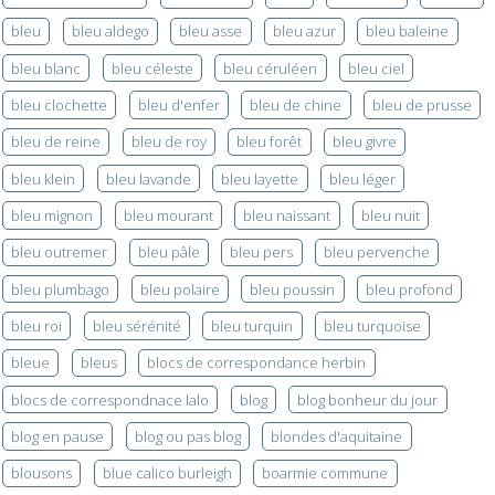
bleu
bleu aldego
bleu asse
bleu azur
bleu baleine
bleu blanc
bleu céleste
bleu céruléen
bleu ciel
bleu clochette
bleu d'enfer
bleu de chine
bleu de prusse
bleu de reine
bleu de roy
bleu forêt
bleu givre
bleu klein
bleu lavande
bleu layette
bleu léger
bleu mignon
bleu mourant
bleu naissant
bleu nuit
bleu outremer
bleu pâle
bleu pers
bleu pervenche
bleu plumbago
bleu polaire
bleu poussin
bleu profond
bleu roi
bleu sérénité
bleu turquin
bleu turquoise
bleue
bleus
blocs de correspondance herbin
blocs de correspondnace lalo
blog
blog bonheur du jour
blog en pause
blog ou pas blog
blondes d'aquitaine
blousons
blue calico burleigh
boarmie commune