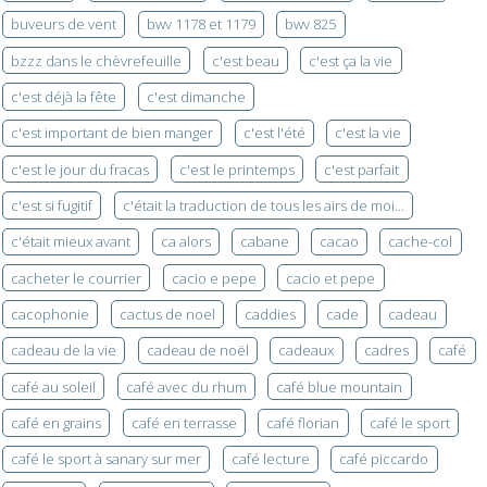
buveurs de vent
bwv 1178 et 1179
bwv 825
bzzz dans le chèvrefeuille
c'est beau
c'est ça la vie
c'est déjà la fête
c'est dimanche
c'est important de bien manger
c'est l'été
c'est la vie
c'est le jour du fracas
c'est le printemps
c'est parfait
c'est si fugitif
c'était la traduction de tous les airs de moi...
c'était mieux avant
ca alors
cabane
cacao
cache-col
cacheter le courrier
cacio e pepe
cacio et pepe
cacophonie
cactus de noel
caddies
cade
cadeau
cadeau de la vie
cadeau de noël
cadeaux
cadres
café
café au soleil
café avec du rhum
café blue mountain
café en grains
café en terrasse
café florian
café le sport
café le sport à sanary sur mer
café lecture
café piccardo