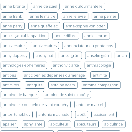
anne brontë
anne de staël
anne dufourmantelle
anne frank
anne le maître
anne lefèvre
anne perrier
anne perry
anne queffelec
anne-sophie von otter
annick goutal l'apparition
annie dillard
annie lebrun
anniversaire
anniversaires
annonciateur du printemps
anny duperey
anonymat
ansel grün
anselm grün
antan
anthologies éphémères
anthony clarke
anthracologie
antibes
anticiper les dépenses du ménage
antimite
antimites
antiquité
antoine adam
antoine compagnon
antoine de baeque
antoine de saint exupéry
antoine et consuelo de saint exupéry
antoine marcel
anton tchekhov
antonio machado
août
apaisement
apaiser
aphyllante
apiculteur
apiculteurs
apicultrice