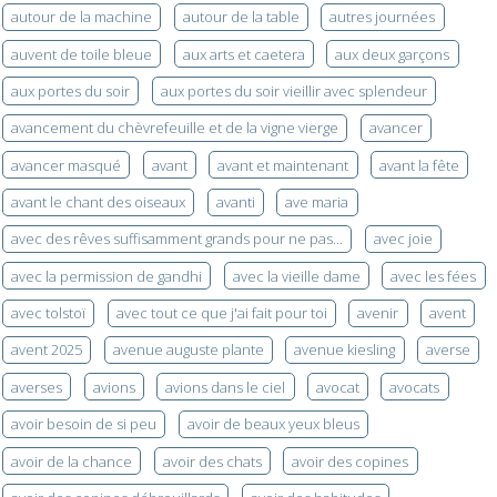
autour de la machine
autour de la table
autres journées
auvent de toile bleue
aux arts et caetera
aux deux garçons
aux portes du soir
aux portes du soir vieillir avec splendeur
avancement du chèvrefeuille et de la vigne vierge
avancer
avancer masqué
avant
avant et maintenant
avant la fête
avant le chant des oiseaux
avanti
ave maria
avec des rêves suffisamment grands pour ne pas...
avec joie
avec la permission de gandhi
avec la vieille dame
avec les fées
avec tolstoï
avec tout ce que j'ai fait pour toi
avenir
avent
avent 2025
avenue auguste plante
avenue kiesling
averse
averses
avions
avions dans le ciel
avocat
avocats
avoir besoin de si peu
avoir de beaux yeux bleus
avoir de la chance
avoir des chats
avoir des copines