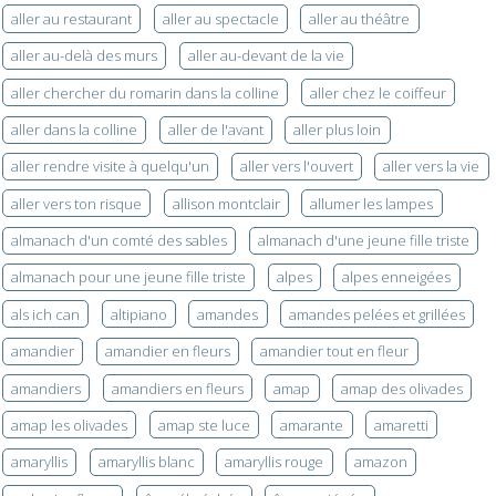
aller au restaurant
aller au spectacle
aller au théâtre
aller au-delà des murs
aller au-devant de la vie
aller chercher du romarin dans la colline
aller chez le coiffeur
aller dans la colline
aller de l'avant
aller plus loin
aller rendre visite à quelqu'un
aller vers l'ouvert
aller vers la vie
aller vers ton risque
allison montclair
allumer les lampes
almanach d'un comté des sables
almanach d'une jeune fille triste
almanach pour une jeune fille triste
alpes
alpes enneigées
als ich can
altipiano
amandes
amandes pelées et grillées
amandier
amandier en fleurs
amandier tout en fleur
amandiers
amandiers en fleurs
amap
amap des olivades
amap les olivades
amap ste luce
amarante
amaretti
amaryllis
amaryllis blanc
amaryllis rouge
amazon