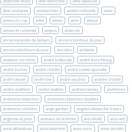
ambroise fleury
âme ébréchée
âme rapiécée
âme souriante
amélanchier
amélie nothomb
amer
america's cup
amie
amies
amis
amour
amour et curioristé
ampus
anaïs nin
ancienne poste de tamaris
anciens bonheur du jour
anciens bonheurs du jour
ancolies
andante
andante con moto
andré bolkonski
andré borschberg
andré bucher
andré chédid
andré comte-sponville
andré derain
andré low
andré vauchez
andrée chedid
andrei makhine
andrei makine
andrew ramsey
anémones
anémones blanches
anémones blanches doubles
anémones violettes
ange-gardien
angélus dimanche 9 mars
angoisse et peur
animaux de la ferme
anis étoilé
anis vert
anna akhmatova
anna karénine
anna soror
anne ancelin