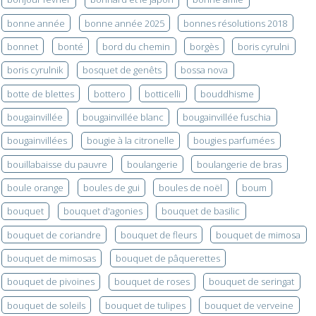
bonne année
bonne année 2025
bonnes résolutions 2018
bonnet
bonté
bord du chemin
borgès
boris cyrulni
boris cyrulnik
bosquet de genêts
bossa nova
botte de blettes
bottero
botticelli
bouddhisme
bougainvillée
bougainvillée blanc
bougainvillée fuschia
bougainvillées
bougie à la citronelle
bougies parfumées
bouillabaisse du pauvre
boulangerie
boulangerie de bras
boule orange
boules de gui
boules de noël
boum
bouquet
bouquet d'agonies
bouquet de basilic
bouquet de coriandre
bouquet de fleurs
bouquet de mimosa
bouquet de mimosas
bouquet de pâquerettes
bouquet de pivoines
bouquet de roses
bouquet de seringat
bouquet de soleils
bouquet de tulipes
bouquet de verveine