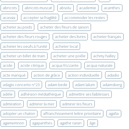
abricots
abricots muscat
absolu
academie
acanthes
acassia
accepter sa fragilité
accommoder les restes
acheter au poids
acheter des fleurs de saison
acheter des fleurs rouges
acheter des livres
acheter français
acheter les oeufs à l'unité
acheter local
acheter un billet de train
acheter une poêle
achmy halley
acide
acide citrique
acqua frizzante
acqua naturale
acte manqué
action de grâce
action individuelle
adadio
adagio concerto n°23
adam bede
adam lalum
adamsberg
adèle
adhésion médiathèque
admettre ses faiblesses
admiration
admirer la mer
admirer les fleurs
adopter un chaton
affranchissement lettre prioritaire
agafia
agamemnon
agapanthes
agathe raisin
âge