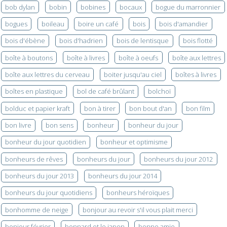
bob dylan
bobin
bobines
bocaux
bogue du marronnier
bogues
boileau
boire un café
bois
bois d'amandier
bois d'ébène
bois d'hadrien
bois de lentisque
bois flotté
boîte à boutons
boîte à livres
boîte à oeufs
boîte aux lettres
boîte aux lettres du cerveau
boiter jusqu'au ciel
boîtes à livres
boîtes en plastique
bol de café brûlant
bolchoï
bolduc et papier kraft
bon à tirer
bon bout d'an
bon film
bon livre
bon sens
bonheur
bonheur du jour
bonheur du jour quotidien
bonheur et optimisme
bonheurs de rêves
bonheurs du jour
bonheurs du jour 2012
bonheurs du jour 2013
bonheurs du jour 2014
bonheurs du jour quotidiens
bonheurs héroïques
bonhomme de neige
bonjour au revoir s'il vous plait merci
bonjour février
bonnard et le japon
bonne amie