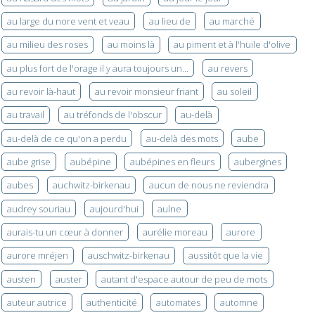
au large du nore vent et veau
au lieu de
au marché
au milieu des roses
au moins là
au piment et à l'huile d'olive
au plus fort de l'orage il y aura toujours un...
au revers
au revoir là-haut
au revoir monsieur friant
au soleil
au travail
au tréfonds de l'obscur
au-delà
au-delà de ce qu'on a perdu
au-delà des mots
aube
aube grise
aubépine
aubépines en fleurs
aubergines
aubes
auchwitz-birkenau
aucun de nous ne reviendra
audrey souriau
aujourd'hui
aulne
aurais-tu un cœur à donner
aurélie moreau
aurore
aurore mréjen
auschwitz-birkenau
aussitôt que la vie
austen
auster
autant d'espace autour de peu de mots
auteur autrice
authenticité
automates
automne