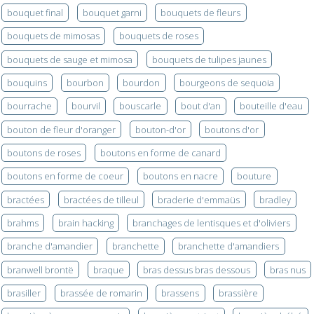
bouquet final
bouquet garni
bouquets de fleurs
bouquets de mimosas
bouquets de roses
bouquets de sauge et mimosa
bouquets de tulipes jaunes
bouquins
bourbon
bourdon
bourgeons de sequoia
bourrache
bourvil
bouscarle
bout d'an
bouteille d'eau
bouton de fleur d'oranger
bouton-d'or
boutons d'or
boutons de roses
boutons en forme de canard
boutons en forme de coeur
boutons en nacre
bouture
bractées
bractées de tilleul
braderie d'emmaüs
bradley
brahms
brain hacking
branchages de lentisques et d'oliviers
branche d'amandier
branchette
branchette d'amandiers
branwell brontë
braque
bras dessus bras dessous
bras nus
brasiller
brassée de romarin
brassens
brassière