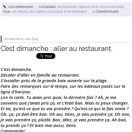
LIEN PERMANENT
CATÉGORIES :
MOISSONNER / BONHEUR DU JOUR QUOTIDIEN
TAGS :
LES APPUIS
,
LES LARMES
,
LE SILENCE
,
ÊTRE ENSEMBLE
20
COMMENTAIRES
dimanche 25
mai 2014
C’est dimanche : aller au restaurant.
C’est dimanche.
Décider d’aller en famille au restaurant.
S’installer près de la grande baie ouverte sur la plage.
Faire des remarques sur le temps, sur les bateaux posés sur la
ligne d’horizon.
Lire la carte. Tu avais pris quoi, la dernière fois ? Ah, je me
souviens que j’avais pris ça, et c’était bon. Mais tu peux changer.
Et toi, qu’est-ce que tu vas prendre ? Qu’est-ce qui te fais envie ?
Oh, ça, ça doit être bon. Oh oui, tiens, je vais prendre ça. Oh non,
je vais prendre ça, plutôt. Bon, allez, je vais prendre ça. Ah bon,
tu prends ça ? Et bien moi aussi, tiens.
Commander.