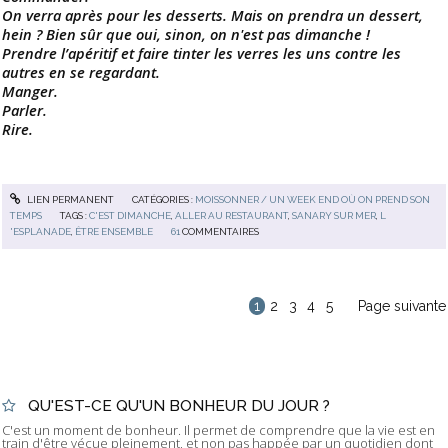
On verra après pour les desserts. Mais on prendra un dessert,
hein ? Bien sûr que oui, sinon, on n'est pas dimanche !
Prendre l’apéritif et faire tinter les verres les uns contre les
autres en se regardant.
Manger.
Parler.
Rire.
LIEN PERMANENT
CATÉGORIES :
MOISSONNER / UN WEEK END OÙ ON PREND SON
TEMPS
TAGS :
C'EST DIMANCHE
,
ALLER AU RESTAURANT
,
SANARY SUR MER
,
L
'ESPLANADE
,
ÊTRE ENSEMBLE
61
COMMENTAIRES
1
2
3
4
5
Page suivante
QU'EST-CE QU'UN BONHEUR DU JOUR ?
C'est un moment de bonheur. Il permet de comprendre que la vie est en
train d'être vécue pleinement, et non pas happée par un quotidien dont