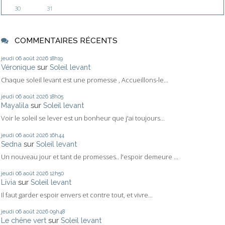
30
31
COMMENTAIRES RÉCENTS
jeudi 06
août 2026
18h19
Véronique
sur
Soleil levant
Chaque soleil levant est une promesse , Accueillons-le...
jeudi 06
août 2026
18h05
Mayalila
sur
Soleil levant
Voir le soleil se lever est un bonheur que j'ai toujours...
jeudi 06
août 2026
16h44
Sedna
sur
Soleil levant
Un nouveau jour et tant de promesses.. l'espoir demeure ...
jeudi 06
août 2026
12h50
Livia
sur
Soleil levant
Il faut garder espoir envers et contre tout, et vivre...
jeudi 06
août 2026
09h48
Le chêne vert
sur
Soleil levant