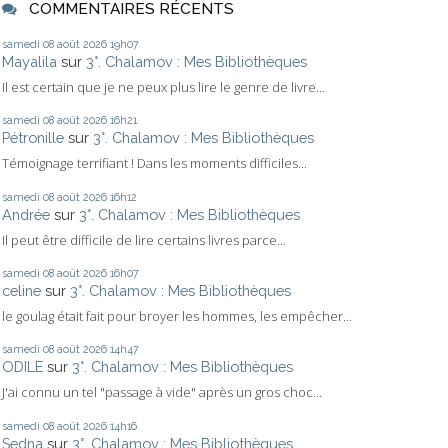
COMMENTAIRES RÉCENTS
samedi 08
août 2026
19h07
Mayalila
sur
3°. Chalamov : Mes Bibliothèques
Il est certain que je ne peux plus lire le genre de livre...
samedi 08
août 2026
16h21
Pétronille
sur
3°. Chalamov : Mes Bibliothèques
Témoignage terrifiant ! Dans les moments difficiles...
samedi 08
août 2026
16h12
Andrée
sur
3°. Chalamov : Mes Bibliothèques
Il peut être difficile de lire certains livres parce...
samedi 08
août 2026
16h07
celine
sur
3°. Chalamov : Mes Bibliothèques
le goulag était fait pour broyer les hommes, les empêcher...
samedi 08
août 2026
14h47
ODILE
sur
3°. Chalamov : Mes Bibliothèques
J'ai connu un tel "passage à vide" après un gros choc...
samedi 08
août 2026
14h16
Sedna
sur
3°. Chalamov : Mes Bibliothèques