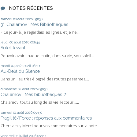
NOTES RÉCENTES
samedi 08
août 2026
05h30
3°. Chalamov : Mes Bibliothèques
« Ce jour-là, je regardais les lignes, et je ne...
jeudi 06
août 2026
06h44
Soleil levant
Pouvoir avoir chaque matin, dans sa vie, son soleil...
mardi 04
août 2026
06h00
Au-Delà du Silence
Dans un lieu très éloigné des routes passantes,...
dimanche 02
août 2026
05h30
Chalamov : Mes bibliothèques. 2
Chalamov, tout au long de sa vie, lecteur…...
samedi 01
août 2026
05h30
Fragilité/Force : réponses aux commentaires
Chers amis, Merci pour vos commentaires sur la note...
vendredi 31
juillet 2026
05h57