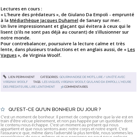
Lectures en cours :
« L’heure des prédateurs », de Giulano Da Empoli - emprunté
à la
Médiathèque Jacques Duhamel
de Sanary sur mer.
Un livre impressionnant et glaçant qui évitera à ceux qui le
lisent (s’ils ne sont pas déjà au courant) de s’illusionner sur
notre monde.
Pour contrebalancer, poursuivre la lecture calme et très
lente, dans plusieurs traductions et en anglais aussi, de «
Les
Vagues
», de Virginia Woolf.
LIEN PERMANENT
CATÉGORIES :
GOURMANDISE DE MOTS
,
LIRE / UN ÉTÉ AVEC
VIRGINIA WOOLF
TAGS :
LES VAGUES
,
VIRGINIA WOOLF
,
GIULANO DA EMPOLI
,
L'HEURE
DES PRÉDATEURS
,
LIRE LENTEMENT
36
COMMENTAIRES
QU'EST-CE QU'UN BONHEUR DU JOUR ?
C'est un moment de bonheur. Il permet de comprendre que la vie est en
train d'être vécue pleinement, et non pas happée par un quotidien dont
le contenu nous échappe. C'est un moment au présent qui nous
appartient et que nous sentons avec notre corps et notre esprit. C'est
l'assurance que, même dans l'adversité la plus terrible, nous sommes les
propriétaires de nous-mêmes et que personne ne peut nous enlever