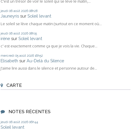
C'est un trésor de voir le soleil qui se lève le matin,...
jeudi 06
août 2026
08h28
Jauneyris
sur
Soleil levant
Le soleil se lève chaque matin (surtout en ce moment où...
jeudi 06
août 2026
08h15
irène
sur
Soleil levant
c' est exactement comme ça que je vois la vie. Chaque...
mercredi 05
août 2026
16h52
Elisabeth
sur
Au-Delà du Silence
J'aime lire aussi dans le silence et personne autour de...
CARTE
NOTES RÉCENTES
jeudi 06
août 2026
06h44
Soleil levant