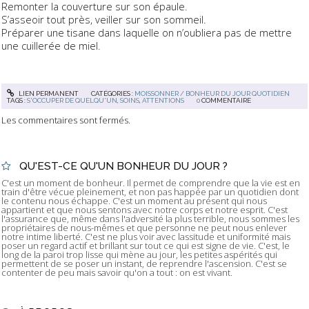
Remonter la couverture sur son épaule.
S’asseoir tout près, veiller sur son sommeil.
Préparer une tisane dans laquelle on n’oubliera pas de mettre
une cuillerée de miel.
LIEN PERMANENT
CATÉGORIES :
MOISSONNER / BONHEUR DU JOUR QUOTIDIEN
TAGS :
S'OCCUPER DE QUELQU'UN
,
SOINS
,
ATTENTIONS
0
COMMENTAIRE
Les commentaires sont fermés.
QU'EST-CE QU'UN BONHEUR DU JOUR ?
C'est un moment de bonheur. Il permet de comprendre que la vie est en
train d'être vécue pleinement, et non pas happée par un quotidien dont
le contenu nous échappe. C'est un moment au présent qui nous
appartient et que nous sentons avec notre corps et notre esprit. C'est
l'assurance que, même dans l'adversité la plus terrible, nous sommes les
propriétaires de nous-mêmes et que personne ne peut nous enlever
notre intime liberté. C'est ne plus voir avec lassitude et uniformité mais
poser un regard actif et brillant sur tout ce qui est signe de vie. C'est, le
long de la paroi trop lisse qui mène au jour, les petites aspérités qui
permettent de se poser un instant, de reprendre l'ascension. C'est se
contenter de peu mais savoir qu'on a tout : on est vivant.