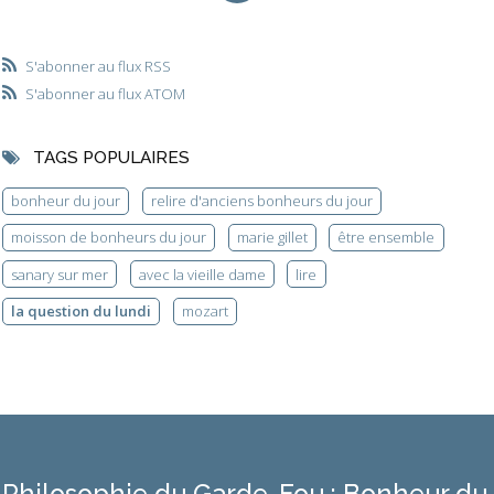
S'abonner au flux RSS
S'abonner au flux ATOM
TAGS POPULAIRES
bonheur du jour
relire d'anciens bonheurs du jour
moisson de bonheurs du jour
marie gillet
être ensemble
sanary sur mer
avec la vieille dame
lire
la question du lundi
mozart
Philosophie du Garde-Fou : Bonheur du