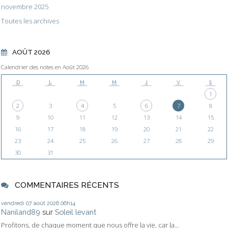
novembre 2025
Toutes les archives
AOÛT 2026
Calendrier des notes en Août 2026
D
L
M
M
J
V
S
1
2
3
4
5
6
7
8
9
10
11
12
13
14
15
16
17
18
19
20
21
22
23
24
25
26
27
28
29
30
31
COMMENTAIRES RÉCENTS
vendredi 07
août 2026
06h14
Naniland89
sur
Soleil levant
Profitons, de chaque moment que nous offre la vie, car la...