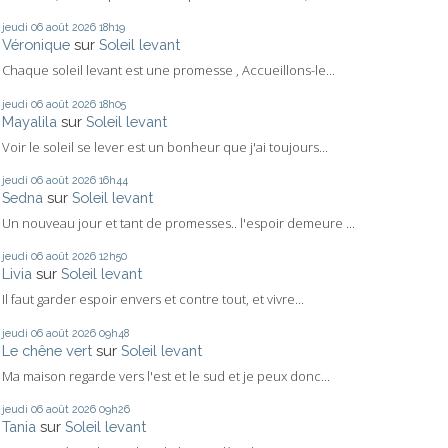
jeudi 06
août 2026
18h19
Véronique
sur
Soleil levant
Chaque soleil levant est une promesse , Accueillons-le...
jeudi 06
août 2026
18h05
Mayalila
sur
Soleil levant
Voir le soleil se lever est un bonheur que j'ai toujours...
jeudi 06
août 2026
16h44
Sedna
sur
Soleil levant
Un nouveau jour et tant de promesses.. l'espoir demeure ...
jeudi 06
août 2026
12h50
Livia
sur
Soleil levant
Il faut garder espoir envers et contre tout, et vivre...
jeudi 06
août 2026
09h48
Le chêne vert
sur
Soleil levant
Ma maison regarde vers l'est et le sud et je peux donc...
jeudi 06
août 2026
09h26
Tania
sur
Soleil levant