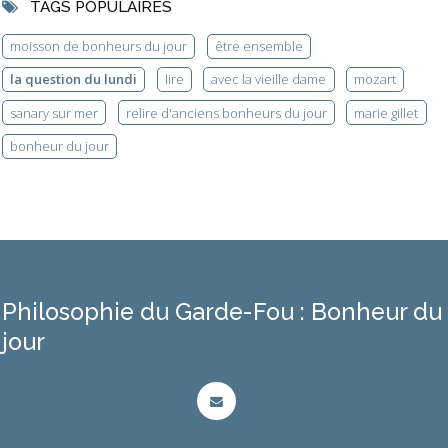
TAGS POPULAIRES
moisson de bonheurs du jour
être ensemble
la question du lundi
lire
avec la vieille dame
mozart
sanary sur mer
relire d'anciens bonheurs du jour
marie gillet
bonheur du jour
Philosophie du Garde-Fou : Bonheur du
jour