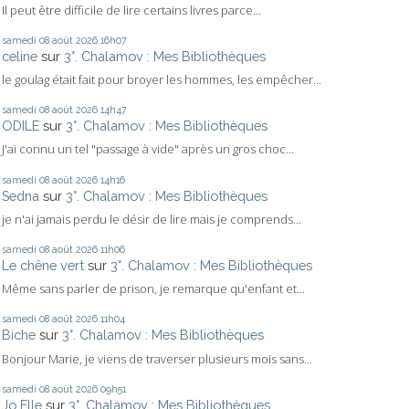
Il peut être difficile de lire certains livres parce...
samedi 08
août 2026
16h07
celine
sur
3°. Chalamov : Mes Bibliothèques
le goulag était fait pour broyer les hommes, les empêcher...
samedi 08
août 2026
14h47
ODILE
sur
3°. Chalamov : Mes Bibliothèques
J'ai connu un tel "passage à vide" après un gros choc...
samedi 08
août 2026
14h16
Sedna
sur
3°. Chalamov : Mes Bibliothèques
je n'ai jamais perdu le désir de lire mais je comprends...
samedi 08
août 2026
11h06
Le chêne vert
sur
3°. Chalamov : Mes Bibliothèques
Même sans parler de prison, je remarque qu'enfant et...
samedi 08
août 2026
11h04
Biche
sur
3°. Chalamov : Mes Bibliothèques
Bonjour Marie, je viens de traverser plusieurs mois sans...
samedi 08
août 2026
09h51
Jo Elle
sur
3°. Chalamov : Mes Bibliothèques