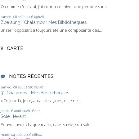
O comme c'est vrai, j'ai connu cet hiver une période sans...
samedi 08
août 2026
09h26
Zoé
sur
3°. Chalamov : Mes Bibliothèques
Briser l'opposant a toujours été une composante des...
CARTE
NOTES RÉCENTES
samedi 08
août 2026
05h30
3°. Chalamov : Mes Bibliothèques
« Ce jour-là, je regardais les lignes, et je ne...
jeudi 06
août 2026
06h44
Soleil levant
Pouvoir avoir chaque matin, dans sa vie, son soleil...
mardi 04
août 2026
06h00