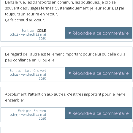
Dans la rue, les transports en commun, les boutiques, je croise
souvent des visages fermés. Systématiquement, je leur souris. Et j'ai
toujours un sourire en retour.
Ça fait chaud au cœur.
Écrit par :
ODILE
Répondre à ce commentaire
10h12
-
vendredi 22
mai
2026
Le regard de l'autre est tellement important pour celui où celle qui a
peu confiance en lui ou elle.
Écrit par :
Le chêne vert
Répondre à ce commentaire
10h21
-
vendredi 22
mai
2026
Absolument, l'attention aux autres, c'est très important pour le "vivre
ensemble".
Écrit par :
Enitram
Répondre à ce commentaire
10h35
-
vendredi 22
mai
2026