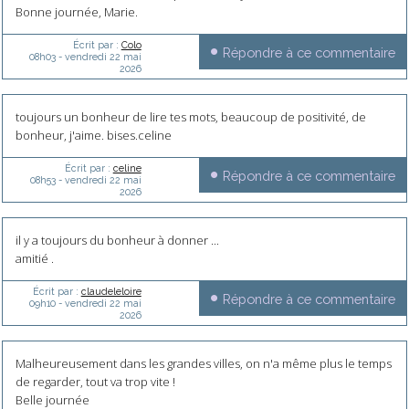
Bonne journée, Marie.
Écrit par :
Colo
Répondre à ce commentaire
08h03
-
vendredi 22
mai
2026
toujours un bonheur de lire tes mots, beaucoup de positivité, de
bonheur, j'aime. bises.celine
Écrit par :
celine
Répondre à ce commentaire
08h53
-
vendredi 22
mai
2026
il y a toujours du bonheur à donner ...
amitié .
Écrit par :
claudeleloire
Répondre à ce commentaire
09h10
-
vendredi 22
mai
2026
Malheureusement dans les grandes villes, on n'a même plus le temps
de regarder, tout va trop vite !
Belle journée