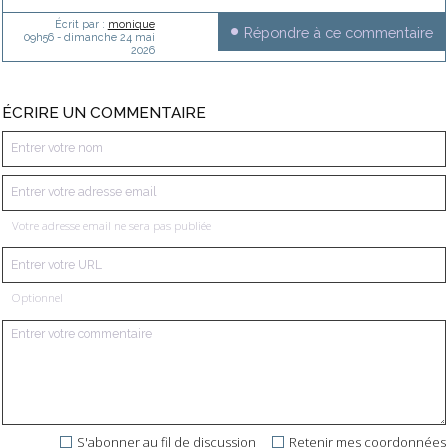
Écrit par :
monique
Répondre à ce commentaire
09h56
-
dimanche 24
mai
2026
ÉCRIRE UN COMMENTAIRE
Votre adresse email ne sera pas publiée
Optionnel
S'abonner au fil de discussion
Retenir mes coordonnées