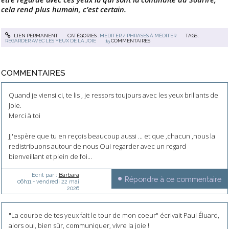
cela rend plus humain, c’est certain.
LIEN PERMANENT
CATÉGORIES :
MEDITER / PHRASES À MÉDITER
TAGS :
REGARDER AVEC LES YEUX DE LA JOIE
15
COMMENTAIRES
COMMENTAIRES
Quand je viensi ci, te lis , je ressors toujours avec les yeux brillants de
Joie.
Merci à toi
Jj'espère que tu en reçois beaucoup aussi ... et que ,chacun ,nous la
redistribuons autour de nous Oui regarder avec un regard
bienveillant et plein de foi...
Écrit par :
Barbara
Répondre à ce commentaire
06h11
-
vendredi 22
mai
2026
"La courbe de tes yeux fait le tour de mon coeur" écrivait Paul Éluard,
alors oui, bien sûr, communiquer, vivre la joie !