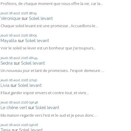
Profitons, de chaque moment que nous offre la vie, car la...
jeudi 06
août 2026
18h19
Véronique
sur
Soleil levant
Chaque soleil levant est une promesse , Accueillons-le...
jeudi 06
août 2026
18h05
Mayalila
sur
Soleil levant
Voir le soleil se lever est un bonheur que j'ai toujours...
jeudi 06
août 2026
16h44
Sedna
sur
Soleil levant
Un nouveau jour et tant de promesses.. l'espoir demeure ...
jeudi 06
août 2026
12h50
Livia
sur
Soleil levant
Il faut garder espoir envers et contre tout, et vivre...
jeudi 06
août 2026
09h48
Le chêne vert
sur
Soleil levant
Ma maison regarde vers l'est et le sud et je peux donc...
jeudi 06
août 2026
09h26
Tania
sur
Soleil levant