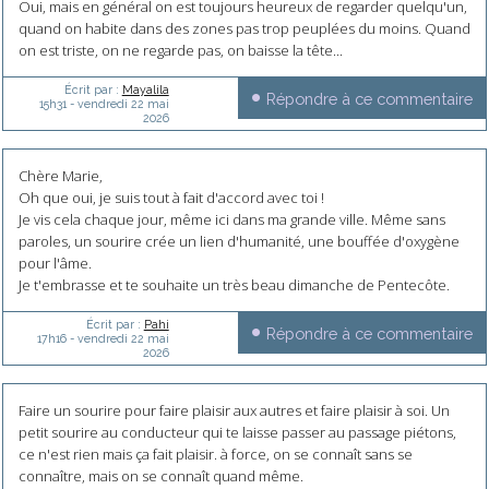
Oui, mais en général on est toujours heureux de regarder quelqu'un,
quand on habite dans des zones pas trop peuplées du moins. Quand
on est triste, on ne regarde pas, on baisse la tête...
Écrit par :
Mayalila
Répondre à ce commentaire
15h31
-
vendredi 22
mai
2026
Chère Marie,
Oh que oui, je suis tout à fait d'accord avec toi !
Je vis cela chaque jour, même ici dans ma grande ville. Même sans
paroles, un sourire crée un lien d'humanité, une bouffée d'oxygène
pour l'âme.
Je t'embrasse et te souhaite un très beau dimanche de Pentecôte.
Écrit par :
Pahi
Répondre à ce commentaire
17h16
-
vendredi 22
mai
2026
Faire un sourire pour faire plaisir aux autres et faire plaisir à soi. Un
petit sourire au conducteur qui te laisse passer au passage piétons,
ce n'est rien mais ça fait plaisir. à force, on se connaît sans se
connaître, mais on se connaît quand même.