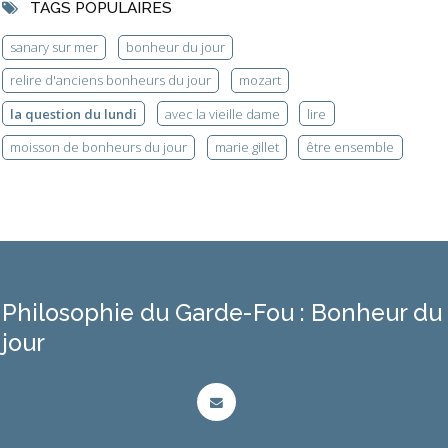
TAGS POPULAIRES
sanary sur mer
bonheur du jour
relire d'anciens bonheurs du jour
mozart
la question du lundi
avec la vieille dame
lire
moisson de bonheurs du jour
marie gillet
être ensemble
Philosophie du Garde-Fou : Bonheur du
jour