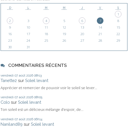
D
L
M
M
J
V
S
1
2
3
4
5
6
7
8
9
10
11
12
13
14
15
16
17
18
19
20
21
22
23
24
25
26
27
28
29
30
31
COMMENTAIRES RÉCENTS
vendredi 07
août 2026
08h13
Tanette2
sur
Soleil levant
Apprécier et remercier de pouvoir voir le soleil se lever...
vendredi 07
août 2026
08h05
Colo
sur
Soleil levant
Ton soleil est un délicieux mélange d’espoir, de...
vendredi 07
août 2026
06h14
Naniland89
sur
Soleil levant