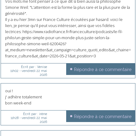
Vos mots me font penser à ce que dit si bien aussi la philosophe
Simone Weil: "L’attention est la forme la plus rare et la plus pure de la
générosité".
Il y a eu hier 3mn sur France Culture écoutées par hasard: voici le
lien, je pense qu'il peut vous intéresser, ainsi que vos fidèles
lectrices: https://www.radiofrance.fr/franceculture/podcasts/le-fil-
philo/un-geste-simple-pour-un-monde-plus-juste-selon-la-
philosophe-simone-weil-6200426?
at_medium=newsletter&at_campaign=culture_quoti_edito&at_chaine=
france_culture&at_date=2026-05-21&at_position=3
Écrit par :
Venise
Répondre à ce commentaire
11h02
-
vendredi 22
mai
2026
oui !
j' adhère totalement
bon week-end
Écrit par :
irène
Répondre à ce commentaire
11h28
-
vendredi 22
mai
2026