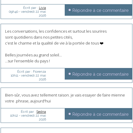
Écrit par :
Livia
Répondre à ce commentaire
09h40
-
vendredi 22
mai
2026
Les conversations, les confidences et surtout les sourires
sont quotidiens dans nos petites cités,
c’est le charme et la qualité de vie à la portée de tous ❤️
Belles journées au grand soleil…
…sur l’ensemble du pays !
Écrit par :
Fiorenza
Répondre à ce commentaire
10h11
-
vendredi 22
mai
2026
Bien-sûr, vous avez tellement raison. je vais essayer de faire mienne
votre .phrase, aujourd'hui
Écrit par :
Sedna
Répondre à ce commentaire
10h12
-
vendredi 22
mai
2026