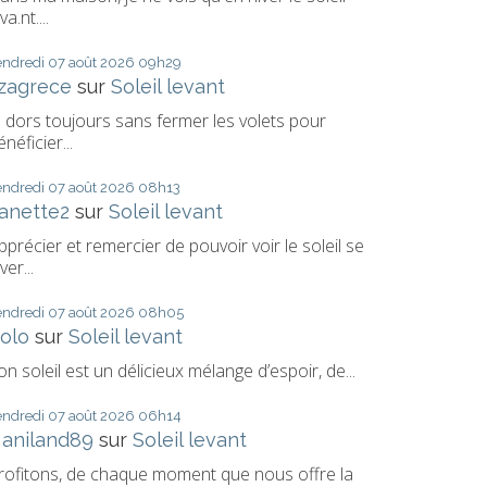
va.nt....
endredi 07
août 2026
09h29
izagrece
sur
Soleil levant
e dors toujours sans fermer les volets pour
énéficier...
endredi 07
août 2026
08h13
anette2
sur
Soleil levant
pprécier et remercier de pouvoir voir le soleil se
ver...
endredi 07
août 2026
08h05
olo
sur
Soleil levant
on soleil est un délicieux mélange d’espoir, de...
endredi 07
août 2026
06h14
aniland89
sur
Soleil levant
rofitons, de chaque moment que nous offre la