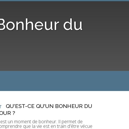
 Bonheur du
QU'EST-CE QU'UN BONHEUR DU
OUR ?
'est un moment de bonheur. Il permet de
omprendre que la vie est en train d'être vécue