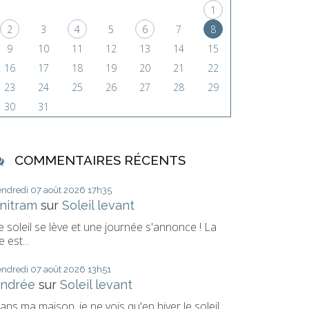
1
2
3
4
5
6
7
8
9
10
11
12
13
14
15
16
17
18
19
20
21
22
23
24
25
26
27
28
29
30
31
COMMENTAIRES RÉCENTS
endredi 07
août 2026
17h35
nitram
sur
Soleil levant
e soleil se lève et une journée s'annonce ! La
e est...
endredi 07
août 2026
13h51
ndrée
sur
Soleil levant
ans ma maison, je ne vois qu'en hiver le soleil