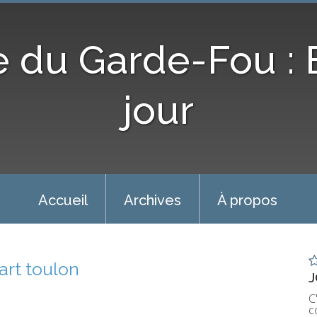
e du Garde-Fou :
jour
Accueil
Archives
À propos
art toulon
J
C
c