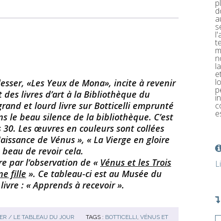
p
d
a
s
l
t
m
n
l
e
l
sser, «Les Yeux de Mona», incite à revenir
p
des livres d’art à la Bibliothèque du
i
grand et lourd livre sur Botticelli emprunté
c
e
ans le beau silence de la bibliothèque. C’est
 30. Les œuvres en couleurs sont collées
Naissance de Vénus », « La Vierge en gloire
t beau de revoir cela.
e par l’observation de «
Vénus et les Trois
L
e fille
». Ce tableau-ci est au Musée du
livre : « Apprends à recevoir ».
R / LE TABLEAU DU JOUR
TAGS :
BOTTICELLI
,
VÉNUS ET