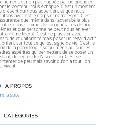
leinement, et non pas happée par un quotidien
ont le contenu nous échappe. C'est un moment
u présent qui nous appartient et que nous
entons avec notre corps et notre esprit. C'est
'assurance que, même dans l'adversité la plus
errible, nous sommes les propriétaires de nous-
êmes et que personne ne peut nous enlever
otre intime liberté. C'est ne plus voir avec
assitude et uniformité mais poser un regard actif
t brillant sur tout ce qui est signe de vie. C'est, le
ong de la paroi trop lisse qui mène au jour, les
etites aspérités qui permettent de se poser un
nstant, de reprendre l'ascension. C'est se
ontenter de peu mais savoir qu'on a tout : on
st vivant.
À PROPOS
ire la suite
CATÉGORIES