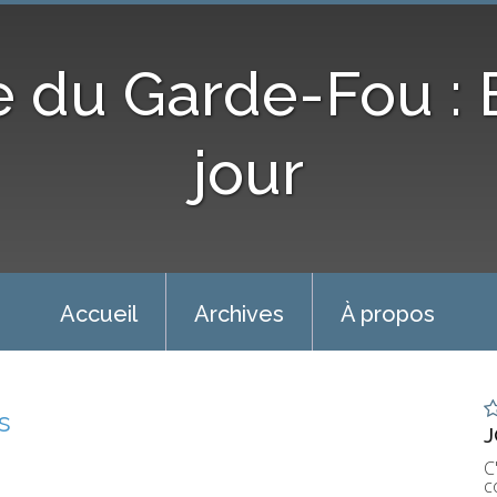
e du Garde-Fou :
jour
Accueil
Archives
À propos
s
J
C
c