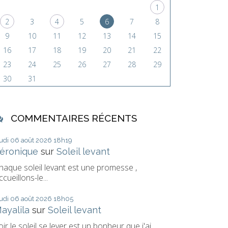
1
2
3
4
5
6
7
8
9
10
11
12
13
14
15
16
17
18
19
20
21
22
23
24
25
26
27
28
29
30
31
COMMENTAIRES RÉCENTS
eudi 06
août 2026
18h19
éronique
sur
Soleil levant
haque soleil levant est une promesse ,
ccueillons-le...
eudi 06
août 2026
18h05
ayalila
sur
Soleil levant
oir le soleil se lever est un bonheur que j'ai