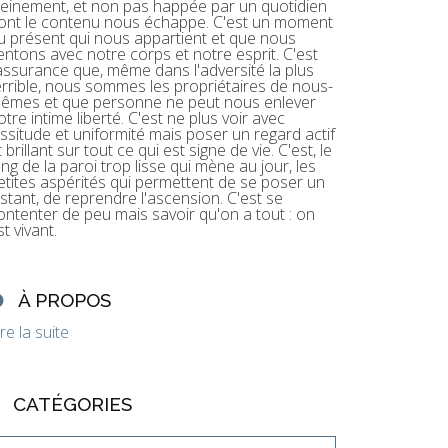
leinement, et non pas happée par un quotidien
ont le contenu nous échappe. C'est un moment
u présent qui nous appartient et que nous
entons avec notre corps et notre esprit. C'est
'assurance que, même dans l'adversité la plus
errible, nous sommes les propriétaires de nous-
êmes et que personne ne peut nous enlever
otre intime liberté. C'est ne plus voir avec
assitude et uniformité mais poser un regard actif
t brillant sur tout ce qui est signe de vie. C'est, le
ong de la paroi trop lisse qui mène au jour, les
etites aspérités qui permettent de se poser un
nstant, de reprendre l'ascension. C'est se
ontenter de peu mais savoir qu'on a tout : on
st vivant.
À PROPOS
ire la suite
CATÉGORIES