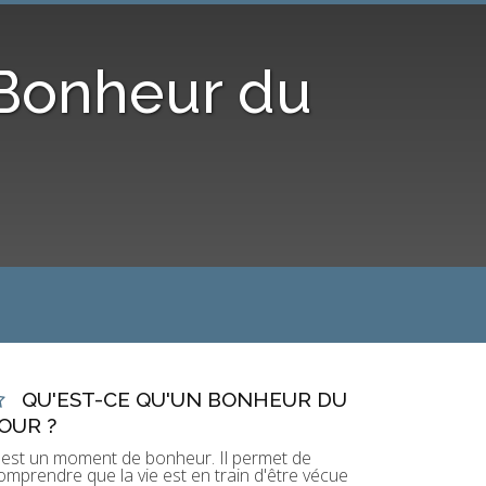
 Bonheur du
QU'EST-CE QU'UN BONHEUR DU
OUR ?
'est un moment de bonheur. Il permet de
omprendre que la vie est en train d'être vécue