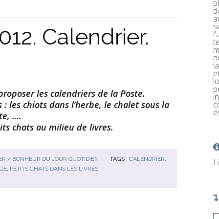
p
d
a
s
12. Calendrier.
l
t
m
n
l
e
l
p
proposer les calendriers de la Poste.
i
: les chiots dans l’herbe, le chalet sous la
c
e
te, ….
its chats au milieu de livres.
R / BONHEUR DU JOUR QUOTIDIEN
TAGS :
CALENDRIER
,
L
IGE
,
PETITS CHATS DANS LES LIVRES