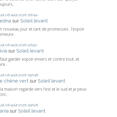
oujours...
eudi 06
août 2026
16h44
edna
sur
Soleil levant
n nouveau jour et tant de promesses.. l'espoir
emeure ...
eudi 06
août 2026
12h50
ivia
sur
Soleil levant
l faut garder espoir envers et contre tout, et
vre...
eudi 06
août 2026
09h48
e chêne vert
sur
Soleil levant
a maison regarde vers l'est et le sud et je peux
onc...
eudi 06
août 2026
09h26
ania
sur
Soleil levant