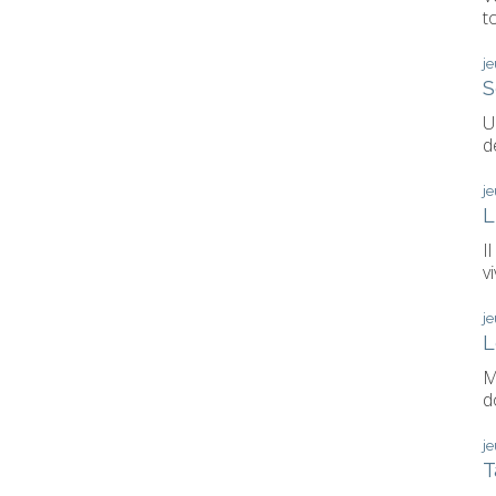
t
j
S
U
d
j
L
I
vi
j
L
M
d
j
T