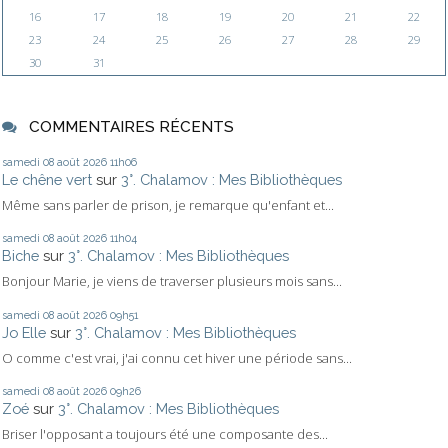
16
17
18
19
20
21
22
23
24
25
26
27
28
29
30
31
COMMENTAIRES RÉCENTS
samedi 08
août 2026
11h06
Le chêne vert
sur
3°. Chalamov : Mes Bibliothèques
Même sans parler de prison, je remarque qu'enfant et...
samedi 08
août 2026
11h04
Biche
sur
3°. Chalamov : Mes Bibliothèques
Bonjour Marie, je viens de traverser plusieurs mois sans...
samedi 08
août 2026
09h51
Jo Elle
sur
3°. Chalamov : Mes Bibliothèques
O comme c'est vrai, j'ai connu cet hiver une période sans...
samedi 08
août 2026
09h26
Zoé
sur
3°. Chalamov : Mes Bibliothèques
Briser l'opposant a toujours été une composante des...