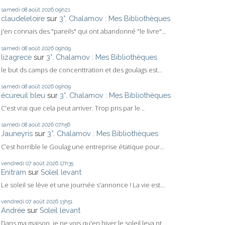
samedi 08
août 2026
09h21
claudeleloire
sur
3°. Chalamov : Mes Bibliothèques
j'en connais des "pareils" qui ont abandonné "le livre"...
samedi 08
août 2026
09h09
lizagrece
sur
3°. Chalamov : Mes Bibliothèques
le but ds camps de concenttration et des goulags est...
samedi 08
août 2026
09h09
écureuil bleu
sur
3°. Chalamov : Mes Bibliothèques
C'est vrai que cela peut arriver. Trop pris par le...
samedi 08
août 2026
07h56
Jauneyris
sur
3°. Chalamov : Mes Bibliothèques
C’est horrible le Goulag une entreprise étatique pour...
vendredi 07
août 2026
17h35
Enitram
sur
Soleil levant
Le soleil se lève et une journée s'annonce ! La vie est...
vendredi 07
août 2026
13h51
Andrée
sur
Soleil levant
Dans ma maison, je ne vois qu'en hiver le soleil leva.nt....