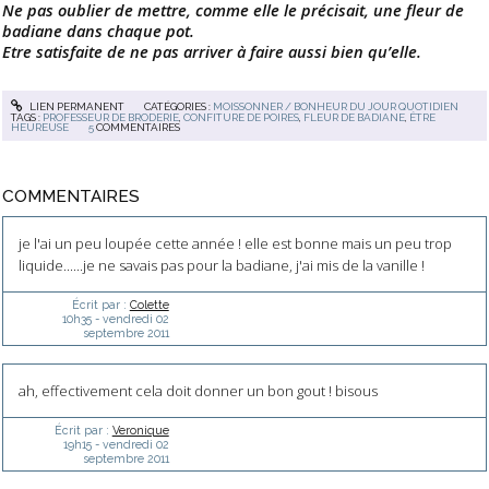
Ne pas oublier de mettre, comme elle le précisait, une fleur de
badiane dans chaque pot.
Etre satisfaite de ne pas arriver à faire aussi bien qu’elle.
LIEN PERMANENT
CATÉGORIES :
MOISSONNER / BONHEUR DU JOUR QUOTIDIEN
TAGS :
PROFESSEUR DE BRODERIE
,
CONFITURE DE POIRES
,
FLEUR DE BADIANE
,
ÊTRE
HEUREUSE
5
COMMENTAIRES
COMMENTAIRES
je l'ai un peu loupée cette année ! elle est bonne mais un peu trop
liquide......je ne savais pas pour la badiane, j'ai mis de la vanille !
Écrit par :
Colette
10h35
-
vendredi 02
septembre 2011
ah, effectivement cela doit donner un bon gout ! bisous
Écrit par :
Veronique
19h15
-
vendredi 02
septembre 2011