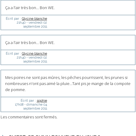
Ça a l'air très bon... Bon WE.
Écrit par :
Glycine blanche
21h40
-
vendredi 02
septembre 2011
Ça a l'air très bon... Bon WE.
Écrit par :
Glycine blanche
21h40
-
vendredi 02
septembre 2011
Mes poires ne sont pas mûres, les pêches pourrissent, les prunes si
nombreuses n'ont pas aimé la pluie...Tant pis je mange de la compote
de pomme.
Écrit par :
sophie
17h08
-
dimanche 04
septembre 2011
Les commentaires sont fermés.