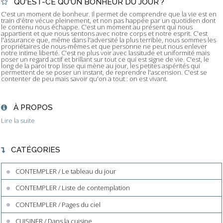
QU'EST-CE QU'UN BONHEUR DU JOUR ?
C'est un moment de bonheur. Il permet de comprendre que la vie est en
train d'être vécue pleinement, et non pas happée par un quotidien dont
le contenu nous échappe. C'est un moment au présent qui nous
appartient et que nous sentons avec notre corps et notre esprit. C'est
l'assurance que, même dans l'adversité la plus terrible, nous sommes les
propriétaires de nous-mêmes et que personne ne peut nous enlever
notre intime liberté. C'est ne plus voir avec lassitude et uniformité mais
poser un regard actif et brillant sur tout ce qui est signe de vie. C'est, le
long de la paroi trop lisse qui mène au jour, les petites aspérités qui
permettent de se poser un instant, de reprendre l'ascension. C'est se
contenter de peu mais savoir qu'on a tout : on est vivant.
À PROPOS
Lire la suite
CATÉGORIES
CONTEMPLER / Le tableau du jour
CONTEMPLER / Liste de contemplation
CONTEMPLER / Pages du ciel
CUISINER / Dans la cuisine