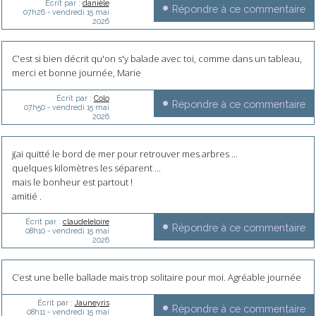
Écrit par :
danièle
Répondre à ce commentaire
07h26
-
vendredi 15
mai
2026
C'est si bien décrit qu'on s'y balade avec toi, comme dans un tableau,
merci et bonne journée, Marie
Écrit par :
Colo
Répondre à ce commentaire
07h50
-
vendredi 15
mai
2026
j(ai quitté le bord de mer pour retrouver mes arbres ...
quelques kilomètres les séparent ...
mais le bonheur est partout !
amitié .
Écrit par :
claudeleloire
Répondre à ce commentaire
08h10
-
vendredi 15
mai
2026
C’est une belle ballade mais trop solitaire pour moi. Agréable journée
Écrit par :
Jauneyris
Répondre à ce commentaire
08h11
-
vendredi 15
mai