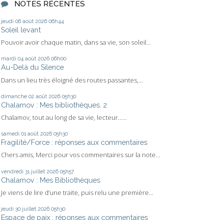
NOTES RÉCENTES
jeudi 06
août 2026
06h44
Soleil levant
Pouvoir avoir chaque matin, dans sa vie, son soleil...
mardi 04
août 2026
06h00
Au-Delà du Silence
Dans un lieu très éloigné des routes passantes,...
dimanche 02
août 2026
05h30
Chalamov : Mes bibliothèques. 2
Chalamov, tout au long de sa vie, lecteur…...
samedi 01
août 2026
05h30
Fragilité/Force : réponses aux commentaires
Chers amis, Merci pour vos commentaires sur la note...
vendredi 31
juillet 2026
05h57
Chalamov : Mes Bibliothèques
Je viens de lire d’une traite, puis relu une première...
jeudi 30
juillet 2026
05h30
Espace de paix : réponses aux commentaires