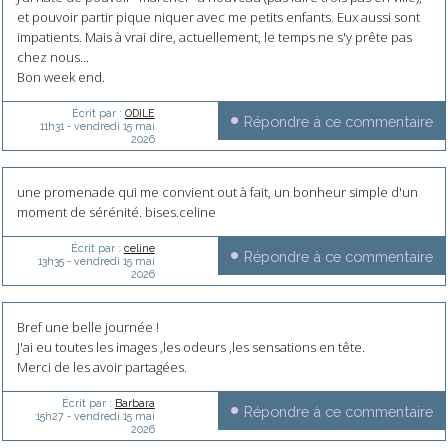
et pouvoir partir pique niquer avec me petits enfants. Eux aussi sont
impatients. Mais à vrai dire, actuellement, le temps ne s'y prête pas
chez nous...
Bon week end.
Écrit par :
ODILE
Répondre à ce commentaire
11h31
-
vendredi 15
mai
2026
une promenade qui me convient out à fait, un bonheur simple d'un
moment de sérénité. bises.celine
Écrit par :
celine
Répondre à ce commentaire
13h35
-
vendredi 15
mai
2026
Bref une belle journée !
J'ai eu toutes les images ,les odeurs ,les sensations en tête.
Merci de les avoir partagées.
Écrit par :
Barbara
Répondre à ce commentaire
15h27
-
vendredi 15
mai
2026