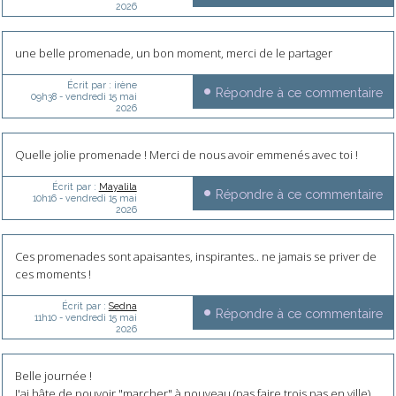
2026
une belle promenade, un bon moment, merci de le partager
Écrit par :
irène
Répondre à ce commentaire
09h38
-
vendredi 15
mai
2026
Quelle jolie promenade ! Merci de nous avoir emmenés avec toi !
Écrit par :
Mayalila
Répondre à ce commentaire
10h16
-
vendredi 15
mai
2026
Ces promenades sont apaisantes, inspirantes.. ne jamais se priver de
ces moments !
Écrit par :
Sedna
Répondre à ce commentaire
11h10
-
vendredi 15
mai
2026
Belle journée !
J'ai hâte de pouvoir "marcher" à nouveau (pas faire trois pas en ville),