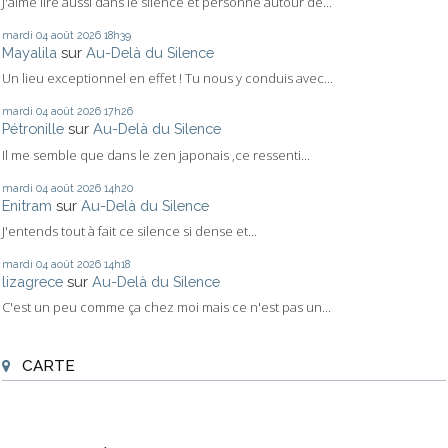
J'aime lire aussi dans le silence et personne autour de...
mardi 04
août 2026
18h39
Mayalila
sur
Au-Delà du Silence
Un lieu exceptionnel en effet ! Tu nous y conduis avec...
mardi 04
août 2026
17h26
Pétronille
sur
Au-Delà du Silence
Il me semble que dans le zen japonais ,ce ressenti...
mardi 04
août 2026
14h20
Enitram
sur
Au-Delà du Silence
J'entends tout à fait ce silence si dense et...
mardi 04
août 2026
14h18
lizagrece
sur
Au-Delà du Silence
C'est un peu comme ça chez moi mais ce n'est pas un...
CARTE