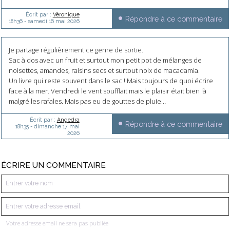
Écrit par :
Véronique
Répondre à ce commentaire
18h36
-
samedi 16
mai 2026
Je partage régulièrement ce genre de sortie.
Sac à dos avec un fruit et surtout mon petit pot de mélanges de
noisettes, amandes, raisins secs et surtout noix de macadamia.
Un livre qui reste souvent dans le sac ! Mais toujours de quoi écrire
face à la mer. Vendredi le vent soufflait mais le plaisir était bien là
malgré les rafales. Mais pas eu de gouttes de pluie…
Écrit par :
Angedra
Répondre à ce commentaire
18h35
-
dimanche 17
mai
2026
ÉCRIRE UN COMMENTAIRE
Votre adresse email ne sera pas publiée