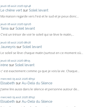
jeudi 06
août 2026
09h48
Le chêne vert
sur
Soleil levant
Ma maison regarde vers l'est et le sud et je peux donc...
jeudi 06
août 2026
09h26
Tania
sur
Soleil levant
C'est un trésor de voir le soleil qui se lève le matin,...
jeudi 06
août 2026
08h28
Jauneyris
sur
Soleil levant
Le soleil se lève chaque matin (surtout en ce moment où...
jeudi 06
août 2026
08h15
irène
sur
Soleil levant
c' est exactement comme ça que je vois la vie. Chaque...
mercredi 05
août 2026
16h52
Elisabeth
sur
Au-Delà du Silence
J'aime lire aussi dans le silence et personne autour de...
mercredi 05
août 2026
16h52
Elisabeth
sur
Au-Delà du Silence