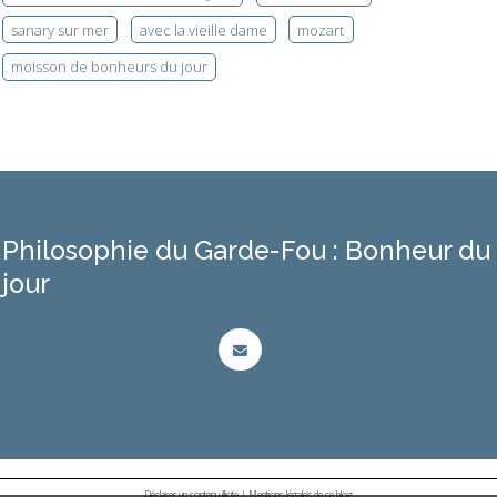
sanary sur mer
avec la vieille dame
mozart
moisson de bonheurs du jour
Philosophie du Garde-Fou : Bonheur du
jour
Déclarer un contenu illicite
|
Mentions légales de ce blog