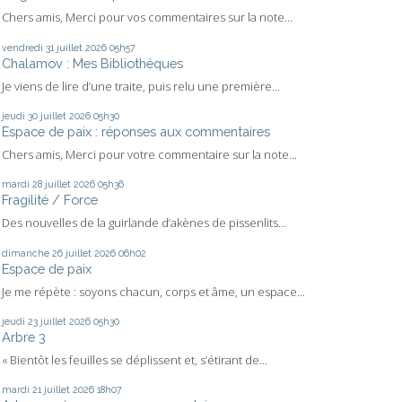
Chers amis, Merci pour vos commentaires sur la note...
vendredi 31
juillet 2026
05h57
Chalamov : Mes Bibliothèques
Je viens de lire d’une traite, puis relu une première...
jeudi 30
juillet 2026
05h30
Espace de paix : réponses aux commentaires
Chers amis, Merci pour votre commentaire sur la note...
mardi 28
juillet 2026
05h36
Fragilité / Force
Des nouvelles de la guirlande d’akènes de pissenlits...
dimanche 26
juillet 2026
06h02
Espace de paix
Je me répète : soyons chacun, corps et âme, un espace...
jeudi 23
juillet 2026
05h30
Arbre 3
« Bientôt les feuilles se déplissent et, s’étirant de...
mardi 21
juillet 2026
18h07