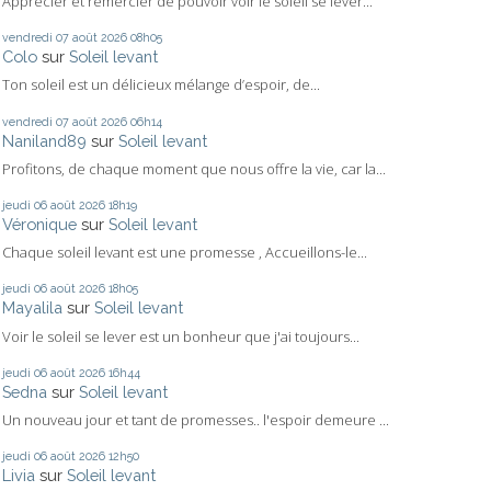
Apprécier et remercier de pouvoir voir le soleil se lever...
vendredi 07
août 2026
08h05
Colo
sur
Soleil levant
Ton soleil est un délicieux mélange d’espoir, de...
vendredi 07
août 2026
06h14
Naniland89
sur
Soleil levant
Profitons, de chaque moment que nous offre la vie, car la...
jeudi 06
août 2026
18h19
Véronique
sur
Soleil levant
Chaque soleil levant est une promesse , Accueillons-le...
jeudi 06
août 2026
18h05
Mayalila
sur
Soleil levant
Voir le soleil se lever est un bonheur que j'ai toujours...
jeudi 06
août 2026
16h44
Sedna
sur
Soleil levant
Un nouveau jour et tant de promesses.. l'espoir demeure ...
jeudi 06
août 2026
12h50
Livia
sur
Soleil levant