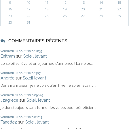
9
10
11
12
13
14
15
16
17
18
19
20
21
22
23
24
25
26
27
28
29
30
31
COMMENTAIRES RÉCENTS
vendredi 07
août 2026
17h35
Enitram
sur
Soleil levant
Le soleil se lève et une journée s'annonce ! La vie est...
vendredi 07
août 2026
13h51
Andrée
sur
Soleil levant
Dans ma maison, je ne vois qu'en hiver le soleil leva.nt....
vendredi 07
août 2026
09h29
lizagrece
sur
Soleil levant
Je dors toujours sans fermer les volets pour bénéficier...
vendredi 07
août 2026
08h13
Tanette2
sur
Soleil levant