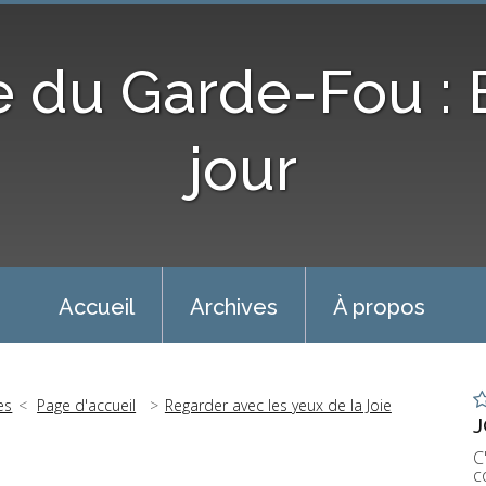
e du Garde-Fou :
jour
Accueil
Archives
À propos
es
Page d'accueil
Regarder avec les yeux de la Joie
J
C
c