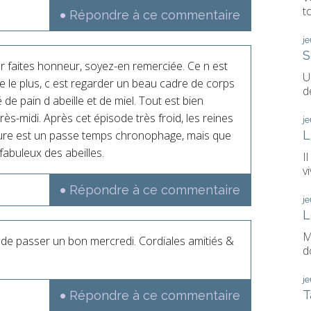
t
Répondre à ce commentaire
j
S
eur faites honneur, soyez-en remerciée. Ce n est
U
e le plus, c est regarder un beau cadre de corps
d
e pain d abeille et de miel. Tout est bien
rès-midi. Après cet épisode très froid, les reines
j
ture est un passe temps chronophage, mais que
L
buleux des abeilles.
I
vi
Répondre à ce commentaire
j
L
M
te de passer un bon mercredi. Cordiales amitiés &
d
j
T
Répondre à ce commentaire