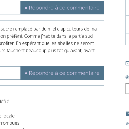
Répondre à ce commentaire
 sucre remplacé par du miel d'apiculteurs de ma
 mon préféré. Comme j’habite dans la partie sud
profiter. En espérant que les abeilles ne seront
eurs fauchent beaucoup plus tôt qu'avant, avant
Répondre à ce commentaire
éfilé
e locale
a
errompues :