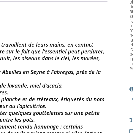
p
d
a
s
l
t
m
n
l
travaillent de leurs mains, en contact
e
l
re sur le fait que l’essentiel peut perdurer,
p
uit, les oiseaux dans le ciel, les marées,
i
c
e
à Abeilles en Seyne à Fabregas, près de la
de lavande, miel d’acacia.
res.
L
ne planche et de tréteaux, étiquetés du nom
eur ou l’apicultrice.
ûter quelques gouttelettes sur une petite
entre les pots.
stamment rendu hommage : certains