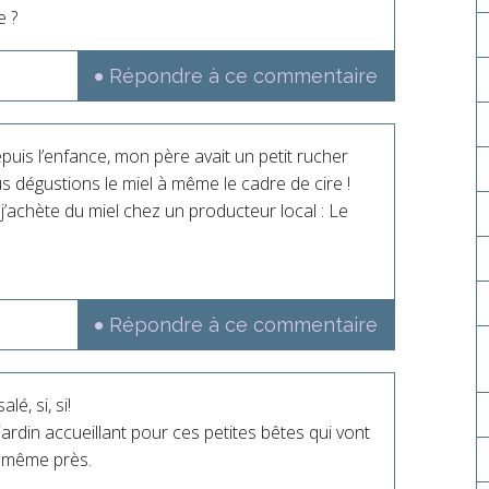
e ?
Répondre à ce commentaire
epuis l’enfance, mon père avait un petit rucher
ous dégustions le miel à même le cadre de cire !
j’achète du miel chez un producteur local : Le
Répondre à ce commentaire
é, si, si!
jardin accueillant pour ces petites bêtes qui vont
, même près.