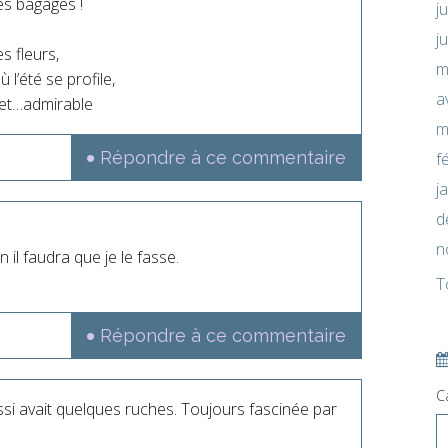
es bagages !
j
j
s fleurs,
m
l’été se profile,
a
le et…admirable
m
Répondre à ce commentaire
f
j
d
n
 il faudra que je le fasse.
T
Répondre à ce commentaire
C
si avait quelques ruches. Toujours fascinée par