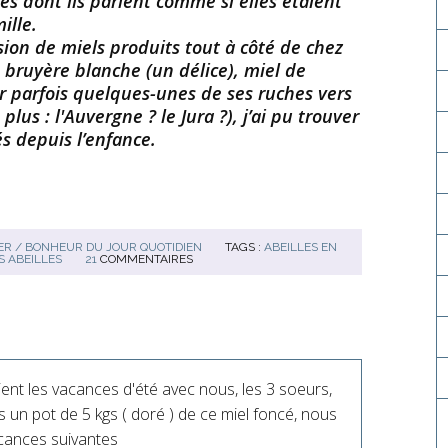
les dont ils parlent comme si elles étaient
ille.
ision de miels produits tout à côté de chez
 bruyère blanche (un délice), miel de
r parfois quelques-unes de ses ruches vers
lus : l'Auvergne ? le Jura ?), j’ai pu trouver
s depuis l’enfance.
R / BONHEUR DU JOUR QUOTIDIEN
TAGS :
ABEILLES EN
S ABEILLES
21
COMMENTAIRES
ient les vacances d'été avec nous, les 3 soeurs,
 un pot de 5 kgs ( doré ) de ce miel foncé, nous
acances suivantes