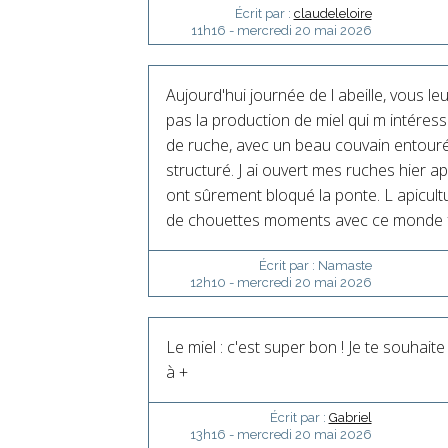
Écrit par :
claudeleloire
11h16
-
mercredi 20
mai 2026
Aujourd'hui journée de l abeille, vous l
pas la production de miel qui m intéress
de ruche, avec un beau couvain entouré d
structuré. J ai ouvert mes ruches hier ap
ont sûrement bloqué la ponte. L apicul
de chouettes moments avec ce monde fa
Écrit par :
Namaste
12h10
-
mercredi 20
mai 2026
Le miel : c'est super bon ! Je te souhai
à +
Écrit par :
Gabriel
13h16
-
mercredi 20
mai 2026