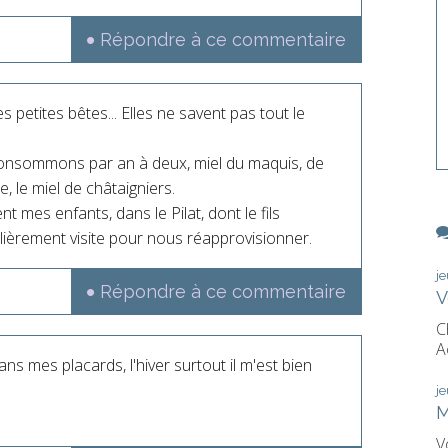
Répondre à ce commentaire
s petites bêtes... Elles ne savent pas tout le
consommons par an à deux, miel du maquis, de
e, le miel de châtaigniers.
ent mes enfants, dans le Pilat, dont le fils
ulièrement visite pour nous réapprovisionner.
j
Répondre à ce commentaire
V
C
A
ans mes placards, l'hiver surtout il m'est bien
j
M
V