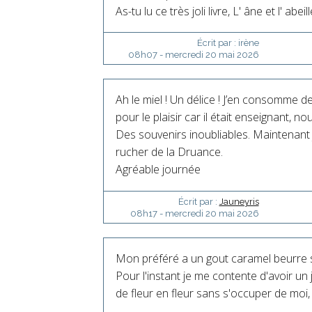
As-tu lu ce très joli livre, L' âne et l' abeill
Écrit par :
irène
08h07
-
mercredi 20
mai 2026
Ah le miel ! Un délice ! J’en consomme d
pour le plaisir car il était enseignant, n
Des souvenirs inoubliables. Maintenant 
rucher de la Druance.
Agréable journée
Écrit par :
Jauneyris
08h17
-
mercredi 20
mai 2026
Mon préféré a un gout caramel beurre sal
Pour l'instant je me contente d'avoir un 
de fleur en fleur sans s'occuper de moi