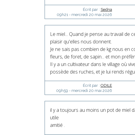
Écrit par :
Sedna
09h21
-
mercredi 20
mai 2026
Le miel... Quand je pense au travail de ce
plaisir qu'elles nous donnent.
Je ne sais pas combien de kg nous en 
fleurs, de foret, de sapin... et mon préfèr
Il y a un cultivateur dans le village où viv
possède des ruches, et je lui rends rég
Écrit par :
ODILE
09h59
-
mercredi 20
mai 2026
il y a toujours au moins un pot de miel d
utile
amitié .