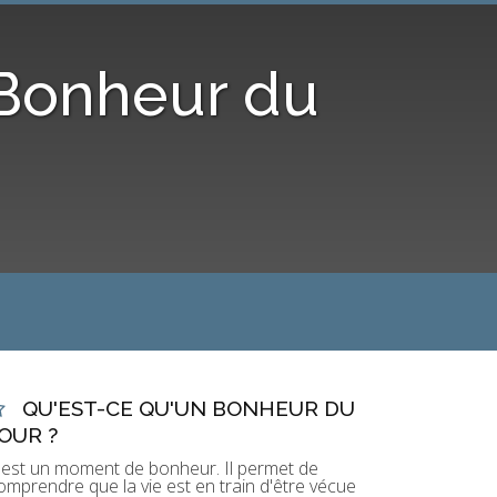
 Bonheur du
QU'EST-CE QU'UN BONHEUR DU
OUR ?
'est un moment de bonheur. Il permet de
omprendre que la vie est en train d'être vécue