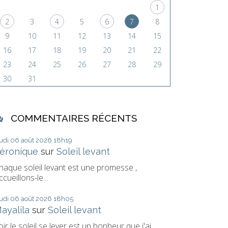
1
2
3
4
5
6
7
8
9
10
11
12
13
14
15
16
17
18
19
20
21
22
23
24
25
26
27
28
29
30
31
COMMENTAIRES RÉCENTS
eudi 06
août 2026
18h19
éronique
sur
Soleil levant
haque soleil levant est une promesse ,
ccueillons-le...
eudi 06
août 2026
18h05
ayalila
sur
Soleil levant
oir le soleil se lever est un bonheur que j'ai