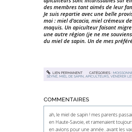
apiculteurs sont intarissables sur el
des membres tant aimés de leur fam
Je suis repartie avec une belle prov
moi : miel d’acacia, miel crémeux de
maquis. Un apiculteur faisant migre
une autre région (je ne me souviens p
du miel de sapin. Un de mes préféré
LIEN PERMANENT
CATÉGORIES :
MOISSONNE
SEYNE
,
MIEL DE SAPIN
,
APICULTEURS
,
VÉNÉRER LE
COMMENTAIRES
ah, le miel de sapin ! mes parents passa
en Haute-Savoie, et ramenaient toujours
en avions pour une année...avant les v