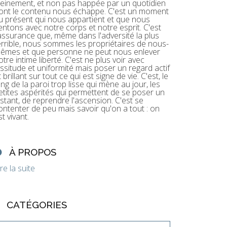
leinement, et non pas happée par un quotidien
ont le contenu nous échappe. C'est un moment
u présent qui nous appartient et que nous
entons avec notre corps et notre esprit. C'est
'assurance que, même dans l'adversité la plus
errible, nous sommes les propriétaires de nous-
êmes et que personne ne peut nous enlever
otre intime liberté. C'est ne plus voir avec
assitude et uniformité mais poser un regard actif
t brillant sur tout ce qui est signe de vie. C'est, le
ong de la paroi trop lisse qui mène au jour, les
etites aspérités qui permettent de se poser un
nstant, de reprendre l'ascension. C'est se
ontenter de peu mais savoir qu'on a tout : on
st vivant.
À PROPOS
ire la suite
CATÉGORIES