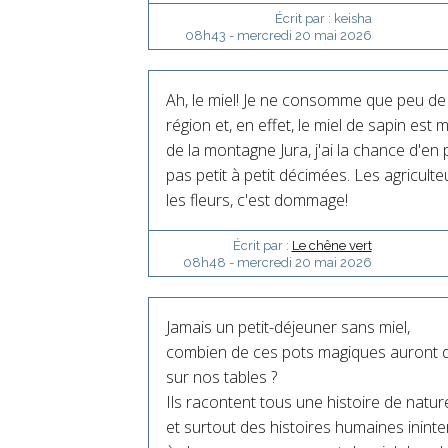
Écrit par :
keisha
08h43
-
mercredi 20
mai 2026
Ah, le miel! Je ne consomme que peu de
région et, en effet, le miel de sapin est
de la montagne Jura, j'ai la chance d'en 
pas petit à petit décimées. Les agricult
les fleurs, c'est dommage!
Écrit par :
Le chêne vert
08h48
-
mercredi 20
mai 2026
Jamais un petit-déjeuner sans miel,
combien de ces pots magiques auront d
sur nos tables ?
Ils racontent tous une histoire de natur
et surtout des histoires humaines inint