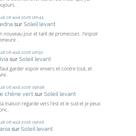
oujours...
eudi 06
août 2026
16h44
edna
sur
Soleil levant
n nouveau jour et tant de promesses.. l'espoir
emeure ...
eudi 06
août 2026
12h50
ivia
sur
Soleil levant
l faut garder espoir envers et contre tout, et
vre...
eudi 06
août 2026
09h48
e chêne vert
sur
Soleil levant
a maison regarde vers l'est et le sud et je peux
onc...
eudi 06
août 2026
09h26
ania
sur
Soleil levant