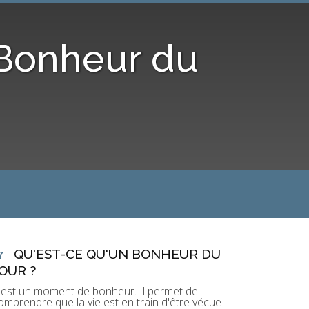
 Bonheur du
QU'EST-CE QU'UN BONHEUR DU
OUR ?
'est un moment de bonheur. Il permet de
omprendre que la vie est en train d'être vécue