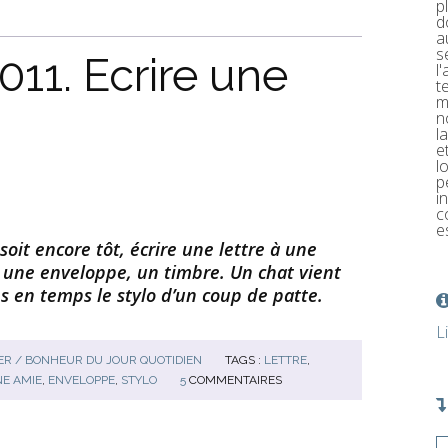
p
d
a
s
11. Ecrire une
l
t
m
n
l
e
l
p
i
c
e
 soit encore tôt, écrire une lettre à une
, une enveloppe, un timbre. Un chat vient
s en temps le stylo d’un coup de patte.
L
R / BONHEUR DU JOUR QUOTIDIEN
TAGS :
LETTRE
,
NE AMIE
,
ENVELOPPE
,
STYLO
5
COMMENTAIRES