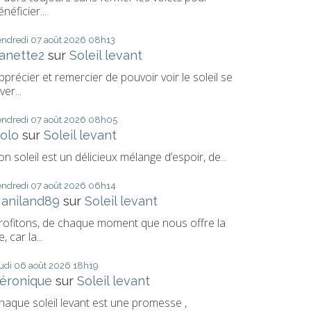
énéficier...
endredi 07
août 2026
08h13
anette2
sur
Soleil levant
pprécier et remercier de pouvoir voir le soleil se
ver...
endredi 07
août 2026
08h05
olo
sur
Soleil levant
on soleil est un délicieux mélange d’espoir, de...
endredi 07
août 2026
06h14
aniland89
sur
Soleil levant
rofitons, de chaque moment que nous offre la
e, car la...
eudi 06
août 2026
18h19
éronique
sur
Soleil levant
haque soleil levant est une promesse ,