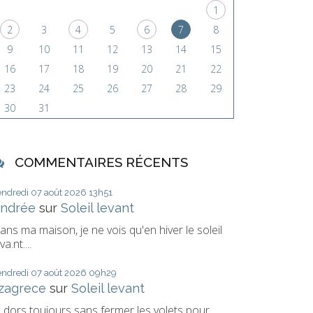
1
2
3
4
5
6
7
8
9
10
11
12
13
14
15
16
17
18
19
20
21
22
23
24
25
26
27
28
29
30
31
COMMENTAIRES RÉCENTS
endredi 07
août 2026
13h51
ndrée
sur
Soleil levant
ans ma maison, je ne vois qu'en hiver le soleil
va.nt....
endredi 07
août 2026
09h29
izagrece
sur
Soleil levant
e dors toujours sans fermer les volets pour