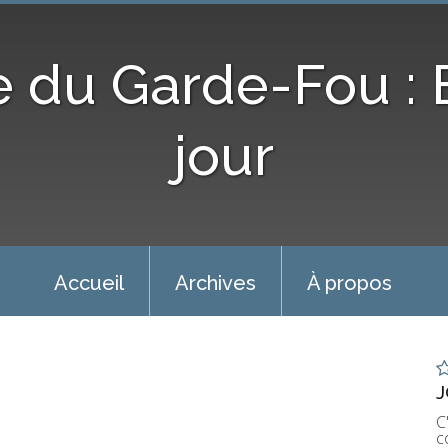
e du Garde-Fou :
jour
Accueil
Archives
À propos
J
C
c