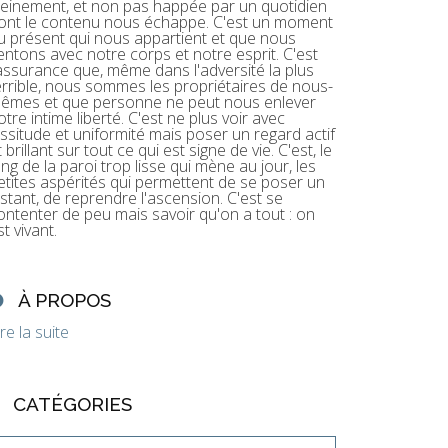
leinement, et non pas happée par un quotidien
ont le contenu nous échappe. C'est un moment
u présent qui nous appartient et que nous
entons avec notre corps et notre esprit. C'est
'assurance que, même dans l'adversité la plus
errible, nous sommes les propriétaires de nous-
êmes et que personne ne peut nous enlever
otre intime liberté. C'est ne plus voir avec
assitude et uniformité mais poser un regard actif
t brillant sur tout ce qui est signe de vie. C'est, le
ong de la paroi trop lisse qui mène au jour, les
etites aspérités qui permettent de se poser un
nstant, de reprendre l'ascension. C'est se
ontenter de peu mais savoir qu'on a tout : on
st vivant.
À PROPOS
ire la suite
CATÉGORIES