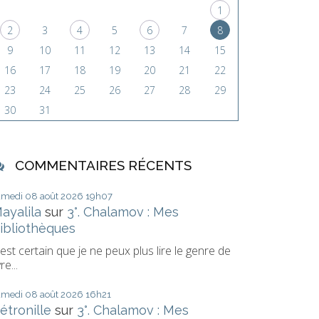
1
2
3
4
5
6
7
8
9
10
11
12
13
14
15
16
17
18
19
20
21
22
23
24
25
26
27
28
29
30
31
COMMENTAIRES RÉCENTS
amedi 08
août 2026
19h07
ayalila
sur
3°. Chalamov : Mes
ibliothèques
l est certain que je ne peux plus lire le genre de
vre...
amedi 08
août 2026
16h21
étronille
sur
3°. Chalamov : Mes