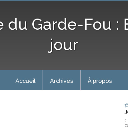
e du Garde-Fou :
jour
Accueil
Archives
À propos
J
C
c