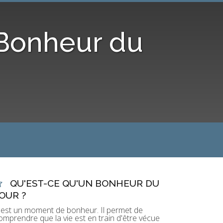
 Bonheur du
QU'EST-CE QU'UN BONHEUR DU
OUR ?
'est un moment de bonheur. Il permet de
omprendre que la vie est en train d'être vécue