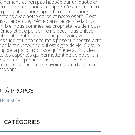
leinement, et non pas happée par un quotidien
ont le contenu nous échappe. C'est un moment
u présent qui nous appartient et que nous
entons avec notre corps et notre esprit. C'est
'assurance que, même dans l'adversité la plus
errible, nous sommes les propriétaires de nous-
êmes et que personne ne peut nous enlever
otre intime liberté. C'est ne plus voir avec
assitude et uniformité mais poser un regard actif
t brillant sur tout ce qui est signe de vie. C'est, le
ong de la paroi trop lisse qui mène au jour, les
etites aspérités qui permettent de se poser un
nstant, de reprendre l'ascension. C'est se
ontenter de peu mais savoir qu'on a tout : on
st vivant.
À PROPOS
ire la suite
CATÉGORIES