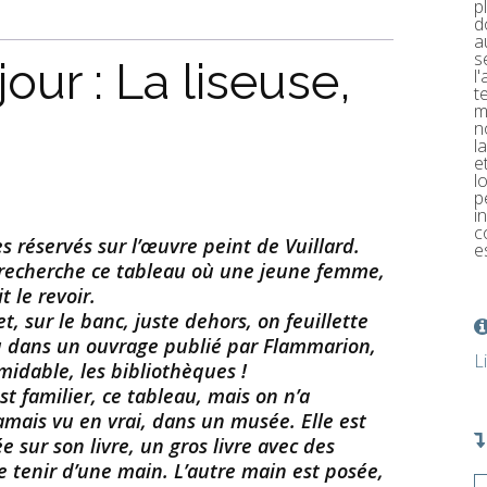
p
d
a
s
our : La liseuse,
l
t
m
n
l
e
l
p
i
c
es réservés sur l’œuvre peint de Vuillard.
e
 recherche ce tableau où une jeune femme,
t le revoir.
 sur le banc, juste dehors, on feuillette
au dans un ouvrage publié par Flammarion,
L
rmidable, les bibliothèques !
 est familier, ce tableau, mais on n’a
jamais vu en vrai, dans un musée. Elle est
 sur son livre, un gros livre avec des
le tenir d’une main. L’autre main est posée,