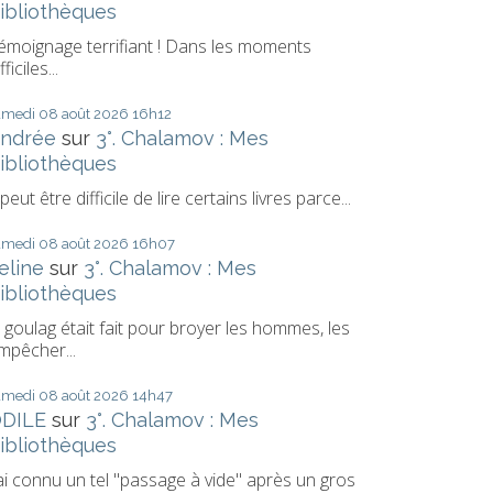
ibliothèques
émoignage terrifiant ! Dans les moments
fficiles...
amedi 08
août 2026
16h12
ndrée
sur
3°. Chalamov : Mes
ibliothèques
l peut être difficile de lire certains livres parce...
amedi 08
août 2026
16h07
eline
sur
3°. Chalamov : Mes
ibliothèques
e goulag était fait pour broyer les hommes, les
mpêcher...
amedi 08
août 2026
14h47
DILE
sur
3°. Chalamov : Mes
ibliothèques
'ai connu un tel "passage à vide" après un gros