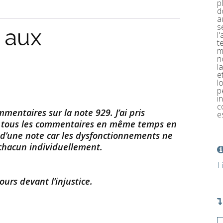
p
d
a
s
 aux
l
t
m
n
l
e
l
p
i
c
mentaires sur la note 929. J’ai pris
e
à tous les commentaires en même temps en
r d’une note car les dysfonctionnements ne
chacun individuellement.
L
rs devant l’injustice.