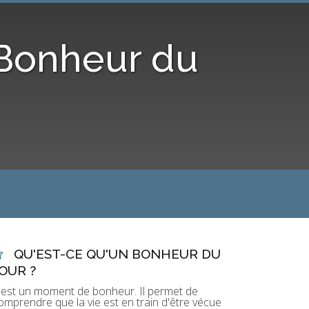
 Bonheur du
QU'EST-CE QU'UN BONHEUR DU
OUR ?
'est un moment de bonheur. Il permet de
omprendre que la vie est en train d'être vécue