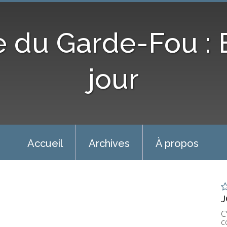
e du Garde-Fou :
jour
Accueil
Archives
À propos
J
C
c