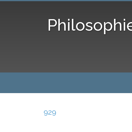
Philosophi
929