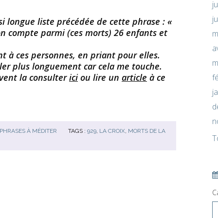
j
j
si longue liste précédée de cette phrase : «
on compte parmi (ces morts) 26 enfants et
m
a
ant à ces personnes, en priant pour elles.
m
er plus longuement car cela me touche.
uvent la consulter
ici
ou lire un
article
à ce
f
j
d
n
 PHRASES À MÉDITER
TAGS :
929
,
LA CROIX
,
MORTS DE LA
T
C