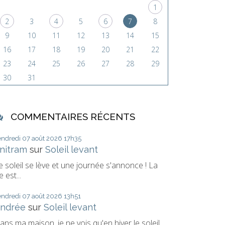
1
2
3
4
5
6
7
8
9
10
11
12
13
14
15
16
17
18
19
20
21
22
23
24
25
26
27
28
29
30
31
COMMENTAIRES RÉCENTS
endredi 07
août 2026
17h35
nitram
sur
Soleil levant
e soleil se lève et une journée s'annonce ! La
e est...
endredi 07
août 2026
13h51
ndrée
sur
Soleil levant
ans ma maison, je ne vois qu'en hiver le soleil