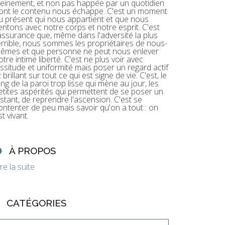
leinement, et non pas happée par un quotidien
ont le contenu nous échappe. C'est un moment
u présent qui nous appartient et que nous
entons avec notre corps et notre esprit. C'est
'assurance que, même dans l'adversité la plus
errible, nous sommes les propriétaires de nous-
êmes et que personne ne peut nous enlever
otre intime liberté. C'est ne plus voir avec
assitude et uniformité mais poser un regard actif
t brillant sur tout ce qui est signe de vie. C'est, le
ong de la paroi trop lisse qui mène au jour, les
etites aspérités qui permettent de se poser un
nstant, de reprendre l'ascension. C'est se
ontenter de peu mais savoir qu'on a tout : on
st vivant.
À PROPOS
ire la suite
CATÉGORIES