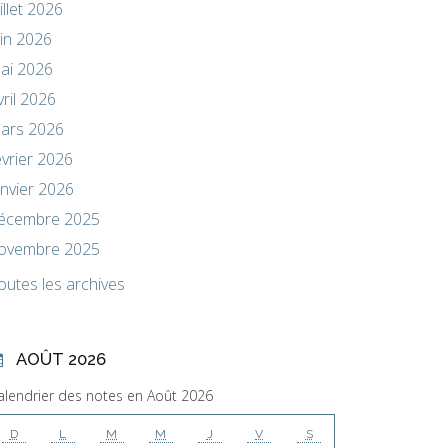
uillet 2026
uin 2026
ai 2026
vril 2026
ars 2026
évrier 2026
anvier 2026
écembre 2025
ovembre 2025
outes les archives
AOÛT 2026
alendrier des notes en Août 2026
D
L
M
M
J
V
S