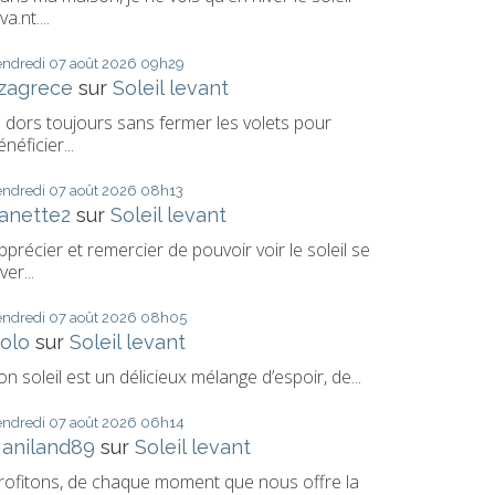
va.nt....
endredi 07
août 2026
09h29
izagrece
sur
Soleil levant
e dors toujours sans fermer les volets pour
énéficier...
endredi 07
août 2026
08h13
anette2
sur
Soleil levant
pprécier et remercier de pouvoir voir le soleil se
ver...
endredi 07
août 2026
08h05
olo
sur
Soleil levant
on soleil est un délicieux mélange d’espoir, de...
endredi 07
août 2026
06h14
aniland89
sur
Soleil levant
rofitons, de chaque moment que nous offre la