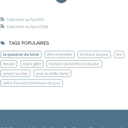
S'abonner au flux RSS
S'abonner au flux ATOM
TAGS POPULAIRES
la question du lundi
être ensemble
bonheur du jour
lire
mozart
marie gillet
moisson de bonheurs du jour
sanary sur mer
avec la vieille dame
relire d'anciens bonheurs du jour