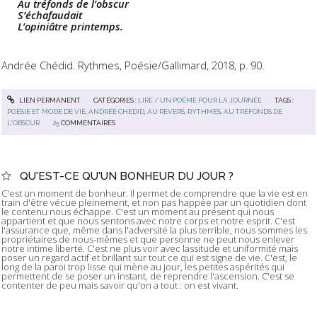
Au tréfonds de l’obscur
S’échafaudait
L’opiniâtre printemps.
Andrée Chédid. Rythmes, Poésie/Gallimard, 2018, p. 90.
LIEN PERMANENT
CATÉGORIES :
LIRE / UN POÈME POUR LA JOURNÉE
TAGS :
POÉSIE ET MODE DE VIE
,
ANDRÉE CHEDID
,
AU REVERS
,
RYTHMES
,
AU TRÉFONDS DE
L'OBSCUR
25
COMMENTAIRES
QU'EST-CE QU'UN BONHEUR DU JOUR ?
C'est un moment de bonheur. Il permet de comprendre que la vie est en
train d'être vécue pleinement, et non pas happée par un quotidien dont
le contenu nous échappe. C'est un moment au présent qui nous
appartient et que nous sentons avec notre corps et notre esprit. C'est
l'assurance que, même dans l'adversité la plus terrible, nous sommes les
propriétaires de nous-mêmes et que personne ne peut nous enlever
notre intime liberté. C'est ne plus voir avec lassitude et uniformité mais
poser un regard actif et brillant sur tout ce qui est signe de vie. C'est, le
long de la paroi trop lisse qui mène au jour, les petites aspérités qui
permettent de se poser un instant, de reprendre l'ascension. C'est se
contenter de peu mais savoir qu'on a tout : on est vivant.