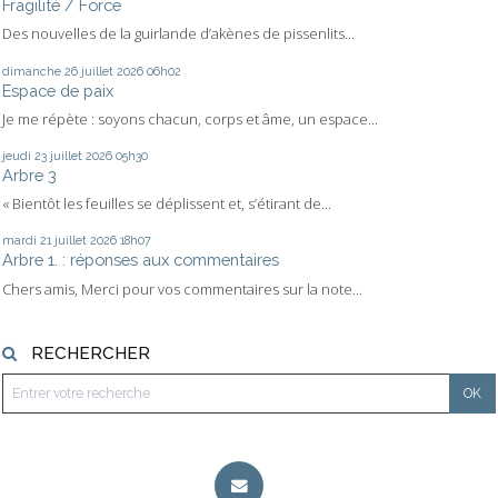
Fragilité / Force
Des nouvelles de la guirlande d’akènes de pissenlits...
dimanche 26
juillet 2026
06h02
Espace de paix
Je me répète : soyons chacun, corps et âme, un espace...
jeudi 23
juillet 2026
05h30
Arbre 3
« Bientôt les feuilles se déplissent et, s’étirant de...
mardi 21
juillet 2026
18h07
Arbre 1. : réponses aux commentaires
Chers amis, Merci pour vos commentaires sur la note...
RECHERCHER