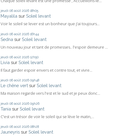
Chaque soleil levant est une promesse , Accueillons-le...
jeudi 06
août 2026
18h05
Mayalila
sur
Soleil levant
Voir le soleil se lever est un bonheur que j'ai toujours...
jeudi 06
août 2026
16h44
Sedna
sur
Soleil levant
Un nouveau jour et tant de promesses.. l'espoir demeure ...
jeudi 06
août 2026
12h50
Livia
sur
Soleil levant
Il faut garder espoir envers et contre tout, et vivre...
jeudi 06
août 2026
09h48
Le chêne vert
sur
Soleil levant
Ma maison regarde vers l'est et le sud et je peux donc...
jeudi 06
août 2026
09h26
Tania
sur
Soleil levant
C'est un trésor de voir le soleil qui se lève le matin,...
jeudi 06
août 2026
08h28
Jauneyris
sur
Soleil levant