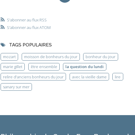
S'abonner au flux RSS
S'abonner au flux ATOM
TAGS POPULAIRES
mozart
moisson de bonheurs du jour
bonheur du jour
marie gillet
être ensemble
la question du lundi
relire d'anciens bonheurs du jour
avec la vieille dame
lire
sanary sur mer