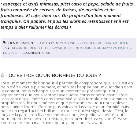
: asperges et œufs mimosas, picci cacio et pepe, salade de fruits
frais composée de cerises, de fraises, de myrtilles et de
framboises. Et café, bien sûr. On profite d’un bon moment
tranquille. On papote. Et puis les alarmes retentissent et il est
temps d’aller rallumer les écrans !
LIEN PERMANENT
CATÉGORIES :
MOISSONNER / BONHEUR DU JOUR QUOTIDIEN
TAGS :
DÉCONFINEMENT ET TÉLÉTRAVAIL
,
REPAS ENTRE AMIS
,
OEUFS MIMOSAS
,
PROFITER
DE LA VIE
24
COMMENTAIRES
QU'EST-CE QU'UN BONHEUR DU JOUR ?
C'est un moment de bonheur. Il permet de comprendre que la vie est en
train d'être vécue pleinement, et non pas happée par un quotidien dont
le contenu nous échappe. C'est un moment au présent qui nous
appartient et que nous sentons avec notre corps et notre esprit. C'est
l'assurance que, même dans l'adversité la plus terrible, nous sommes les
propriétaires de nous-mêmes et que personne ne peut nous enlever
notre intime liberté. C'est ne plus voir avec lassitude et uniformité mais
poser un regard actif et brillant sur tout ce qui est signe de vie. C'est, le
long de la paroi trop lisse qui mène au jour, les petites aspérités qui
permettent de se poser un instant, de reprendre l'ascension. C'est se
contenter de peu mais savoir qu'on a tout : on est vivant.