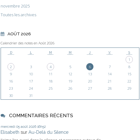
novembre 2025
Toutes les archives
AOÛT 2026
Calendrier des notes en Août 2026
D
L
M
M
J
V
S
1
2
3
4
5
6
7
8
9
10
11
12
13
14
15
16
17
18
19
20
21
22
23
24
25
26
27
28
29
30
31
COMMENTAIRES RÉCENTS
mercredi 05
août 2026
16h52
Elisabeth
sur
Au-Delà du Silence
J'aime lire aussi dans le silence et personne autour de...