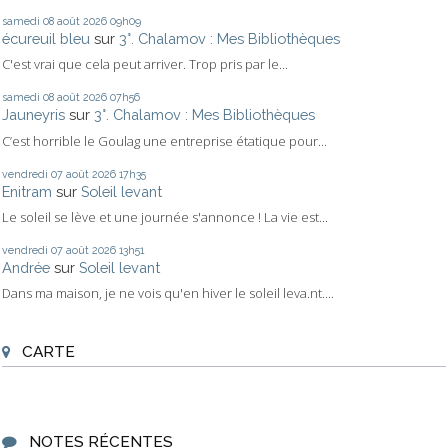
samedi 08
août 2026
09h09
écureuil bleu
sur
3°. Chalamov : Mes Bibliothèques
C'est vrai que cela peut arriver. Trop pris par le...
samedi 08
août 2026
07h56
Jauneyris
sur
3°. Chalamov : Mes Bibliothèques
C’est horrible le Goulag une entreprise étatique pour...
vendredi 07
août 2026
17h35
Enitram
sur
Soleil levant
Le soleil se lève et une journée s'annonce ! La vie est...
vendredi 07
août 2026
13h51
Andrée
sur
Soleil levant
Dans ma maison, je ne vois qu'en hiver le soleil leva.nt....
CARTE
NOTES RÉCENTES