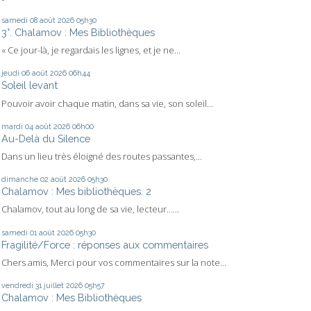
samedi 08
août 2026
05h30
3°. Chalamov : Mes Bibliothèques
« Ce jour-là, je regardais les lignes, et je ne...
jeudi 06
août 2026
06h44
Soleil levant
Pouvoir avoir chaque matin, dans sa vie, son soleil...
mardi 04
août 2026
06h00
Au-Delà du Silence
Dans un lieu très éloigné des routes passantes,...
dimanche 02
août 2026
05h30
Chalamov : Mes bibliothèques. 2
Chalamov, tout au long de sa vie, lecteur…...
samedi 01
août 2026
05h30
Fragilité/Force : réponses aux commentaires
Chers amis, Merci pour vos commentaires sur la note...
vendredi 31
juillet 2026
05h57
Chalamov : Mes Bibliothèques