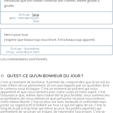
Heureuse que ton roman continue son chemin, même goutte à
goutte.
Écrit par :
Tania
19h11
-
mercredi 03
juin
2020
Merci pour tout.
J'espère que beaucoup vous liront. Il m'a beaucoup apporté.
Écrit par :
Quichottine
22h43
-
lundi 08
juin 2020
Les commentaires sont fermés.
QU'EST-CE QU'UN BONHEUR DU JOUR ?
C'est un moment de bonheur. Il permet de comprendre que la vie est en
train d'être vécue pleinement, et non pas happée par un quotidien dont
le contenu nous échappe. C'est un moment au présent qui nous
appartient et que nous sentons avec notre corps et notre esprit. C'est
l'assurance que, même dans l'adversité la plus terrible, nous sommes les
propriétaires de nous-mêmes et que personne ne peut nous enlever
notre intime liberté. C'est ne plus voir avec lassitude et uniformité mais
poser un regard actif et brillant sur tout ce qui est signe de vie. C'est, le
long de la paroi trop lisse qui mène au jour, les petites aspérités qui
permettent de se poser un instant, de reprendre l'ascension. C'est se