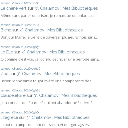
samedi 08
août 2026
11h06
Le chêne vert
sur
3°. Chalamov : Mes Bibliothèques
Même sans parler de prison, je remarque qu'enfant et...
samedi 08
août 2026
11h04
Biche
sur
3°. Chalamov : Mes Bibliothèques
Bonjour Marie, je viens de traverser plusieurs mois sans...
samedi 08
août 2026
09h51
Jo Elle
sur
3°. Chalamov : Mes Bibliothèques
O comme c'est vrai, j'ai connu cet hiver une période sans...
samedi 08
août 2026
09h26
Zoé
sur
3°. Chalamov : Mes Bibliothèques
Briser l'opposant a toujours été une composante des...
samedi 08
août 2026
09h21
claudeleloire
sur
3°. Chalamov : Mes Bibliothèques
j'en connais des "pareils" qui ont abandonné "le livre"...
samedi 08
août 2026
09h09
lizagrece
sur
3°. Chalamov : Mes Bibliothèques
le but ds camps de concenttration et des goulags est...