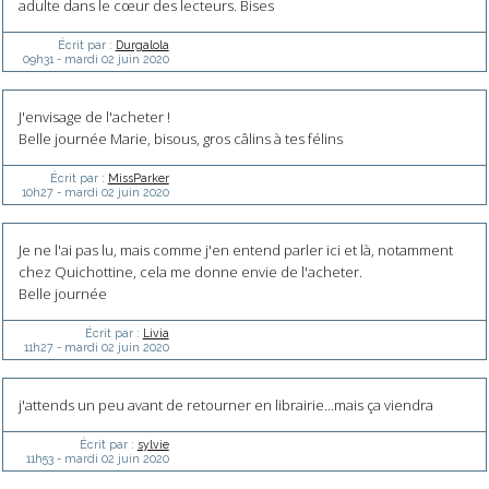
adulte dans le cœur des lecteurs. Bises
Écrit par :
Durgalola
09h31
-
mardi 02
juin 2020
J'envisage de l'acheter !
Belle journée Marie, bisous, gros câlins à tes félins
Écrit par :
MissParker
10h27
-
mardi 02
juin 2020
Je ne l'ai pas lu, mais comme j'en entend parler ici et là, notamment
chez Quichottine, cela me donne envie de l'acheter.
Belle journée
Écrit par :
Livia
11h27
-
mardi 02
juin 2020
j'attends un peu avant de retourner en librairie...mais ça viendra
Écrit par :
sylvie
11h53
-
mardi 02
juin 2020