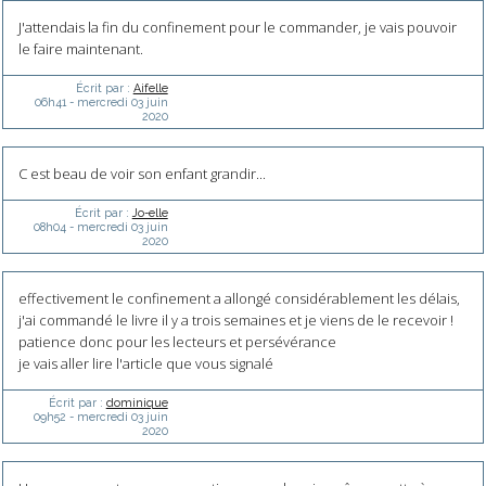
J'attendais la fin du confinement pour le commander, je vais pouvoir
le faire maintenant.
Écrit par :
Aifelle
06h41
-
mercredi 03
juin
2020
C est beau de voir son enfant grandir...
Écrit par :
Jo-elle
08h04
-
mercredi 03
juin
2020
effectivement le confinement a allongé considérablement les délais,
j'ai commandé le livre il y a trois semaines et je viens de le recevoir !
patience donc pour les lecteurs et persévérance
je vais aller lire l'article que vous signalé
Écrit par :
dominique
09h52
-
mercredi 03
juin
2020