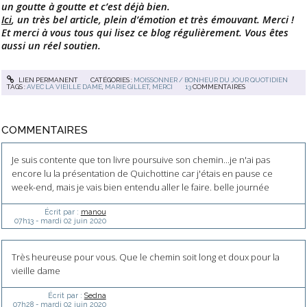
un goutte à goutte et c’est déjà bien.
Ici
, un très bel article, plein d’émotion et très émouvant. Merci !
Et merci à vous tous qui lisez ce blog régulièrement. Vous êtes
aussi un réel soutien.
LIEN PERMANENT
CATÉGORIES :
MOISSONNER / BONHEUR DU JOUR QUOTIDIEN
TAGS :
AVEC LA VIEILLE DAME
,
MARIE GILLET
,
MERCI
13
COMMENTAIRES
COMMENTAIRES
Je suis contente que ton livre poursuive son chemin...je n'ai pas
encore lu la présentation de Quichottine car j'étais en pause ce
week-end, mais je vais bien entendu aller le faire. belle journée
Écrit par :
manou
07h13
-
mardi 02
juin 2020
Très heureuse pour vous. Que le chemin soit long et doux pour la
vieille dame
Écrit par :
Sedna
07h28
-
mardi 02
juin 2020