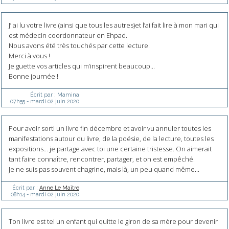
J’ ai lu votre livre (ainsi que tous les autres)et l’ai fait lire à mon mari qui
est médecin coordonnateur en Ehpad.
Nous avons été très touchés par cette lecture.
Merci à vous !
Je guette vos articles qui m’inspirent beaucoup...
Bonne journée !
Écrit par :
Mamina
07h55
-
mardi 02
juin 2020
Pour avoir sorti un livre fin décembre et avoir vu annuler toutes les
manifestations autour du livre, de la poésie, de la lecture, toutes les
expositions... je partage avec toi une certaine tristesse. On aimerait
tant faire connaître, rencontrer, partager, et on est empêché.
Je ne suis pas souvent chagrine, mais là, un peu quand même...
Écrit par :
Anne Le Maître
08h14
-
mardi 02
juin 2020
Ton livre est tel un enfant qui quitte le giron de sa mère pour devenir