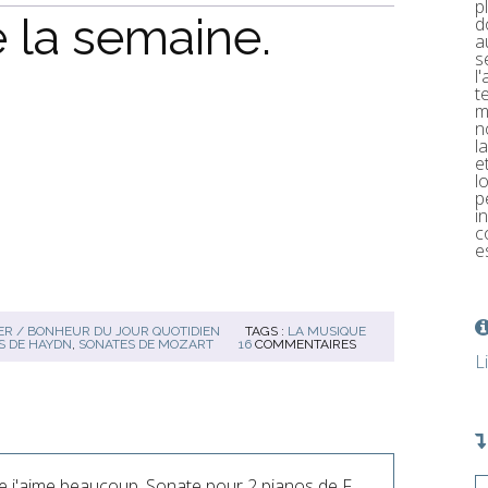
p
 la semaine.
d
a
s
l
t
m
n
l
e
l
p
i
c
e
R / BONHEUR DU JOUR QUOTIDIEN
TAGS :
LA MUSIQUE
S DE HAYDN
,
SONATES DE MOZART
16
COMMENTAIRES
L
 que j'aime beaucoup, Sonate pour 2 pianos de F.