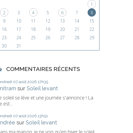
1
2
3
4
5
6
7
8
9
10
11
12
13
14
15
16
17
18
19
20
21
22
23
24
25
26
27
28
29
30
31
COMMENTAIRES RÉCENTS
endredi 07
août 2026
17h35
nitram
sur
Soleil levant
e soleil se lève et une journée s'annonce ! La
e est...
endredi 07
août 2026
13h51
ndrée
sur
Soleil levant
ans ma maison, je ne vois qu'en hiver le soleil