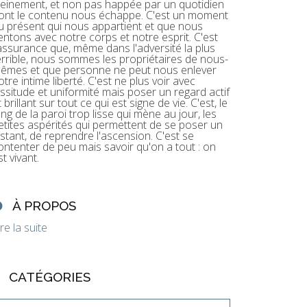
leinement, et non pas happée par un quotidien
ont le contenu nous échappe. C'est un moment
u présent qui nous appartient et que nous
entons avec notre corps et notre esprit. C'est
'assurance que, même dans l'adversité la plus
errible, nous sommes les propriétaires de nous-
êmes et que personne ne peut nous enlever
otre intime liberté. C'est ne plus voir avec
assitude et uniformité mais poser un regard actif
t brillant sur tout ce qui est signe de vie. C'est, le
ong de la paroi trop lisse qui mène au jour, les
etites aspérités qui permettent de se poser un
nstant, de reprendre l'ascension. C'est se
ontenter de peu mais savoir qu'on a tout : on
st vivant.
À PROPOS
ire la suite
CATÉGORIES