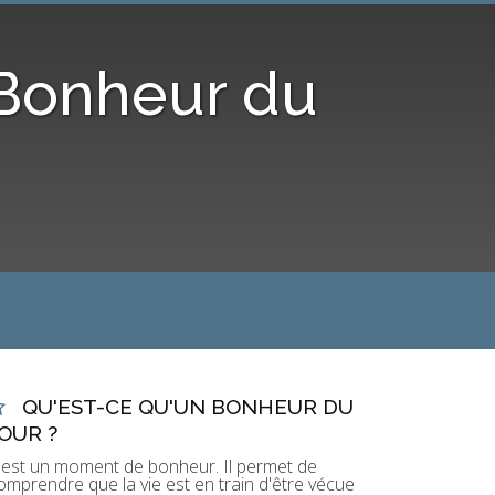
 Bonheur du
QU'EST-CE QU'UN BONHEUR DU
OUR ?
'est un moment de bonheur. Il permet de
omprendre que la vie est en train d'être vécue