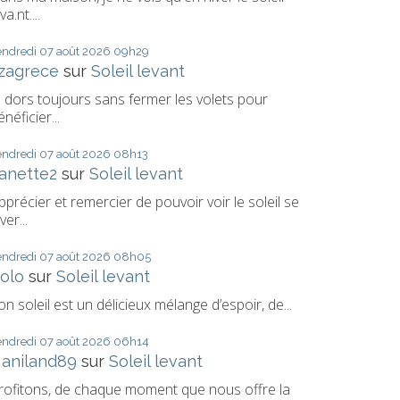
va.nt....
endredi 07
août 2026
09h29
izagrece
sur
Soleil levant
e dors toujours sans fermer les volets pour
énéficier...
endredi 07
août 2026
08h13
anette2
sur
Soleil levant
pprécier et remercier de pouvoir voir le soleil se
ver...
endredi 07
août 2026
08h05
olo
sur
Soleil levant
on soleil est un délicieux mélange d’espoir, de...
endredi 07
août 2026
06h14
aniland89
sur
Soleil levant
rofitons, de chaque moment que nous offre la