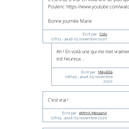
Poulenc: https://www.youtube.com/wat
Bonne journée Marie.
Écrit par :
Colo
07h11
-
jeudi 05
novembre 2020
Ah ! En voilà une qui me met vraime
est heureux....
Écrit par :
Mâyâlîlâ
08h45
-
jeudi 05
novembre
2020
C'est vrai !
Écrit par :
eMmA MessanA
07h15
-
jeudi 05
novembre 2020