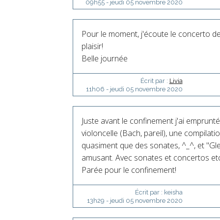
09h55
-
jeudi 05
novembre 2020
Pour le moment, j'écoute le concerto d
plaisir!
Belle journée
Écrit par :
Livia
11h06
-
jeudi 05
novembre 2020
Juste avant le confinement j'ai emprunt
violoncelle (Bach, pareil), une compilat
quasiment que des sonates, ^_^, et "Gle
amusant. Avec sonates et concertos etc
Parée pour le confinement!
Écrit par :
keisha
13h29
-
jeudi 05
novembre 2020