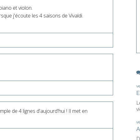
piano et violon.
que j'écoute les 4 saisons de Vivaldi.
v
E
L
vi
ple de 4 lignes d'aujourd'hui ! Il met en
v
A
D