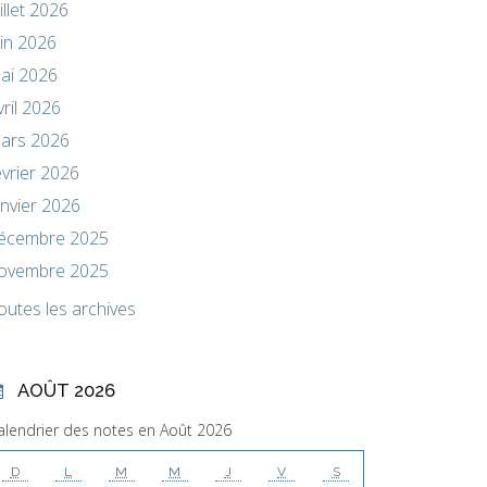
uillet 2026
uin 2026
ai 2026
vril 2026
ars 2026
évrier 2026
anvier 2026
écembre 2025
ovembre 2025
outes les archives
AOÛT 2026
alendrier des notes en Août 2026
D
L
M
M
J
V
S