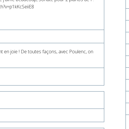
ch?v=p1kKcSeiiE8
nt en joie ! De toutes façons, avec Poulenc, on