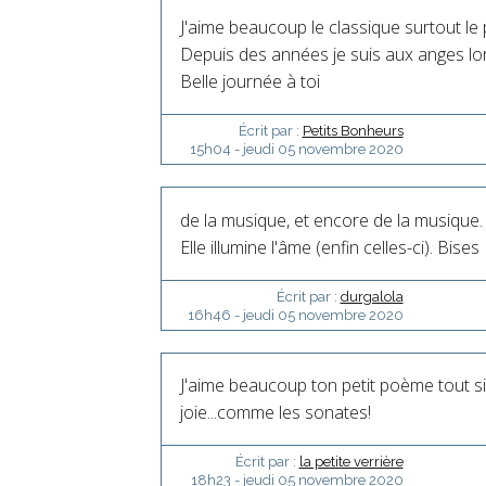
J'aime beaucoup le classique surtout le 
Depuis des années je suis aux anges lors
Belle journée à toi
Écrit par :
Petits Bonheurs
15h04
-
jeudi 05
novembre 2020
de la musique, et encore de la musique.
Elle illumine l'âme (enfin celles-ci). Bises
Écrit par :
durgalola
16h46
-
jeudi 05
novembre 2020
J'aime beaucoup ton petit poème tout sim
joie...comme les sonates!
Écrit par :
la petite verrière
18h23
-
jeudi 05
novembre 2020