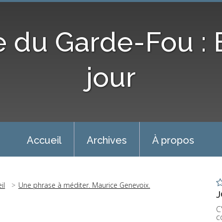
e du Garde-Fou :
jour
Accueil
Archives
À propos
il
Une phrase à méditer. Maurice Genevoix.
J
C
c