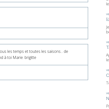
le
v
l
J
b
v
T
us les temps et toutes les saisons... de
A
 à toi Marie. brigitte
le
v
C
T
v
N
P