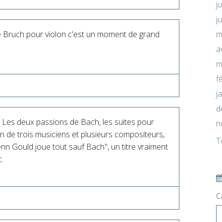
j
j
m
e Bruch pour violon c'est un moment de grand
a
m
f
j
d
é Les deux passions de Bach, les suites pour
n
ion de trois musiciens et plusieurs compositeurs,
T
nn Gould joue tout sauf Bach", un titre vraiment
.
C