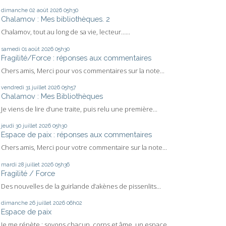
dimanche 02
août 2026
05h30
Chalamov : Mes bibliothèques. 2
Chalamov, tout au long de sa vie, lecteur…...
samedi 01
août 2026
05h30
Fragilité/Force : réponses aux commentaires
Chers amis, Merci pour vos commentaires sur la note...
vendredi 31
juillet 2026
05h57
Chalamov : Mes Bibliothèques
Je viens de lire d’une traite, puis relu une première...
jeudi 30
juillet 2026
05h30
Espace de paix : réponses aux commentaires
Chers amis, Merci pour votre commentaire sur la note...
mardi 28
juillet 2026
05h36
Fragilité / Force
Des nouvelles de la guirlande d’akènes de pissenlits...
dimanche 26
juillet 2026
06h02
Espace de paix
Je me répète : soyons chacun, corps et âme, un espace...