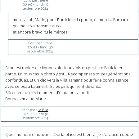
Écrit par :
irène
06h50
-
lundi 30
septembre 2024
merci à toi , Marie, pour l' article et la photo, et merci à Barbara
qui me les a transmis aussi
et encore bravo, tu le mérites
Écrit par :
irène
20h21
-
lundi 30
septembre 2024
Si on est rapide et cliquons plusieurs fois on peut lire l'article en
partie. En tous cas la photo y est... Récompenses toutes générations
confondues. Et un clic vers la Villa Tamaris pour faire connaissance
avec ce beau bâtiment . Et les pins qui sont devant...
Sûrement un réel moment d'émotion samedi.
Bonne semaine Marie
Écrit par :
Jo Elle
07h24
-
lundi 30
septembre 2024
Quel moment émouvant ! Oui ta place est bien là, je n'ai aucun doute