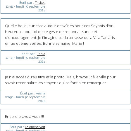
Écrit par :
Triskell
12h11
-
lundi 30
septembre
2024
Quelle belle jeunesse autour des aînés pour ces Seynois d'or !
Heureuse pour toi de ce geste de reconnaissance et
d'encouragement. Je t'imagine sur la terrasse de la Villa Tamaris,
émue et émerveillée. Bonne semaine, Marie !
Écrit par :
Tania
12h13
-
lundi 30
septembre
2024
je n'ai accès qu'au titre et la photo. Mais, bravo!! Et à la ville pour
savoir reconnaître les citoyens qui se font bien remarquer
Écrit par :
keisha
12h36
-
lundi 30
septembre
2024
Encore bravo à vous !!!
Écrit par :
Le chêne vert
13h15
-
lundi 30
septembre