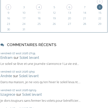
1
2
3
4
5
6
7
8
9
10
11
12
13
14
15
16
17
18
19
20
21
22
23
24
25
26
27
28
29
30
31
COMMENTAIRES RÉCENTS
vendredi 07
août 2026
17h35
Enitram
sur
Soleil levant
Le soleil se lève et une journée s'annonce ! La vie est...
vendredi 07
août 2026
13h51
Andrée
sur
Soleil levant
Dans ma maison, je ne vois qu'en hiver le soleil leva.nt....
vendredi 07
août 2026
09h29
lizagrece
sur
Soleil levant
Je dors toujours sans fermer les volets pour bénéficier...