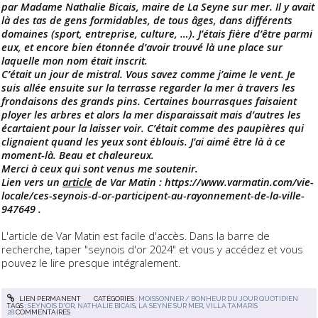
par Madame Nathalie Bicais, maire de La Seyne sur mer. Il y avait
là des tas de gens formidables, de tous âges, dans différents
domaines (sport, entreprise, culture, …). J’étais fière d’être parmi
eux, et encore bien étonnée d’avoir trouvé là une place sur
laquelle mon nom était inscrit.
C’était un jour de mistral. Vous savez comme j’aime le vent. Je
suis allée ensuite sur la terrasse regarder la mer à travers les
frondaisons des grands pins. Certaines bourrasques faisaient
ployer les arbres et alors la mer disparaissait mais d’autres les
écartaient pour la laisser voir. C’était comme des paupières qui
clignaient quand les yeux sont éblouis. J’ai aimé être là à ce
moment-là. Beau et chaleureux.
Merci à ceux qui sont venus me soutenir.
Lien vers un
article
de Var Matin : https://www.varmatin.com/vie-
locale/ces-seynois-d-or-participent-au-rayonnement-de-la-ville-
947649 .
L'article de Var Matin est facile d'accès. Dans la barre de
recherche, taper "seynois d'or 2024" et vous y accédez et vous
pouvez le lire presque intégralement.
LIEN PERMANENT
CATÉGORIES :
MOISSONNER / BONHEUR DU JOUR QUOTIDIEN
TAGS :
SEYNOIS D'OR
,
NATHALIE BICAIS
,
LA SEYNE SUR MER
,
VILLA TAMARIS
28
COMMENTAIRES