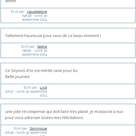
amitié
Écrit par :
claudeleloire
09h46
-
lundi 30
septembre 2024
Tellement heureuse pour vous de ce beau moment !
Écrit par :
Sedna
09h52
-
lundi 30
septembre 2024
Ce Seynois d'or est mérité ravie pour toi.
Belle journée
Écrit par :
Livia
10h37
-
lundi 30
septembre
2024
une jolie récompense qui doit faire très plaisir, je m'associe à eux
pour vous adresser toutes mes félicitations
Écrit par :
Dominique
10h40
-
lundi 30
septembre