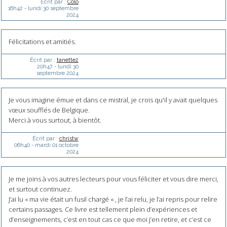
Écrit par :
Colo
16h42
-
lundi 30
septembre
2024
Félicitations et amitiés.
Écrit par :
tanette2
20h47
-
lundi 30
septembre 2024
Je vous imagine émue et dans ce mistral, je crois qu'il y avait quelques
vœux soufflés de Belgique.
Merci à vous surtout, à bientôt.
Écrit par :
christw
06h40
-
mardi 01
octobre
2024
Je me joins à vos autres lecteurs pour vous féliciter et vous dire merci,
et surtout continuez.
J’ai lu « ma vie était un fusil chargé « , je l’ai relu, je l’ai repris pour relire
certains passages. Ce livre est tellement plein d’expériences et
d’enseignements, c’est en tout cas ce que moi j’en retire, et c’est ce