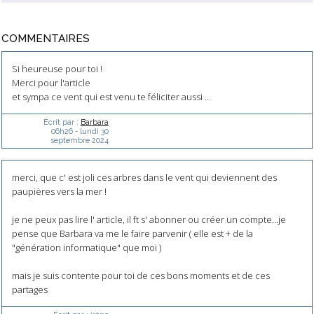
COMMENTAIRES
Si heureuse pour toi !
Merci pour l'article
et sympa ce vent qui est venu te féliciter aussi ...
Écrit par :
Barbara
06h26
-
lundi 30
septembre 2024
merci, que c' est joli ces arbres dans le vent qui deviennent des
paupières vers la mer !
je ne peux pas lire l' article, il ft s' abonner ou créer un compte...je
pense que Barbara va me le faire parvenir ( elle est + de la
"génération informatique" que moi )
mais je suis contente pour toi de ces bons moments et de ces
partages