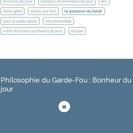
bonheur du jour
moisson de bonheurs du jour
lire
marie gillet
sanary sur mer
la question du lundi
avec la vieille dame
être ensemble
relire d'anciens bonheurs du jour
mozart
Philosophie du Garde-Fou : Bonheur du
jour