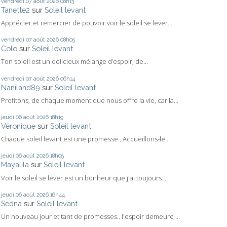
vendredi 07
août 2026
08h13
Tanette2
sur
Soleil levant
Apprécier et remercier de pouvoir voir le soleil se lever...
vendredi 07
août 2026
08h05
Colo
sur
Soleil levant
Ton soleil est un délicieux mélange d’espoir, de...
vendredi 07
août 2026
06h14
Naniland89
sur
Soleil levant
Profitons, de chaque moment que nous offre la vie, car la...
jeudi 06
août 2026
18h19
Véronique
sur
Soleil levant
Chaque soleil levant est une promesse , Accueillons-le...
jeudi 06
août 2026
18h05
Mayalila
sur
Soleil levant
Voir le soleil se lever est un bonheur que j'ai toujours...
jeudi 06
août 2026
16h44
Sedna
sur
Soleil levant
Un nouveau jour et tant de promesses.. l'espoir demeure ...