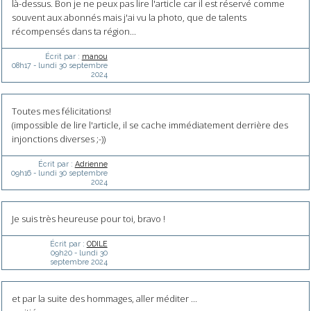
là-dessus. Bon je ne peux pas lire l'article car il est réservé comme
souvent aux abonnés mais j'ai vu la photo, que de talents
récompensés dans ta région...
Écrit par :
manou
08h17
-
lundi 30
septembre
2024
Toutes mes félicitations!
(impossible de lire l'article, il se cache immédiatement derrière des
injonctions diverses ;-))
Écrit par :
Adrienne
09h16
-
lundi 30
septembre
2024
Je suis très heureuse pour toi, bravo !
Écrit par :
ODILE
09h20
-
lundi 30
septembre 2024
et par la suite des hommages, aller méditer ...