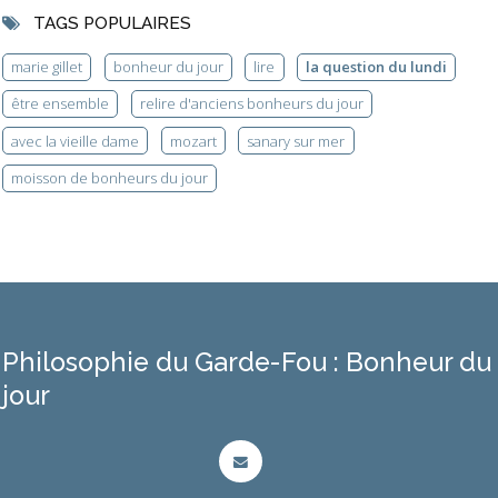
TAGS POPULAIRES
marie gillet
bonheur du jour
lire
la question du lundi
être ensemble
relire d'anciens bonheurs du jour
avec la vieille dame
mozart
sanary sur mer
moisson de bonheurs du jour
Philosophie du Garde-Fou : Bonheur du
jour