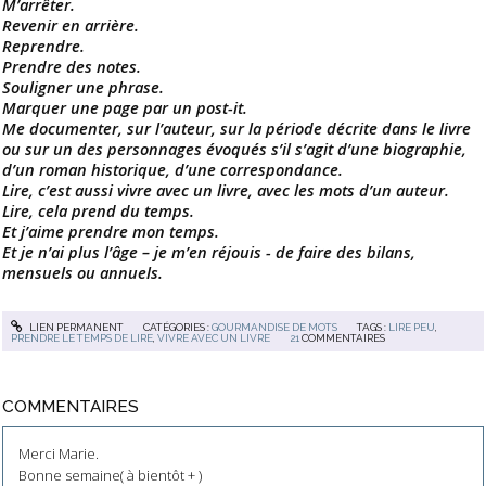
M’arrêter.
Revenir en arrière.
Reprendre.
Prendre des notes.
Souligner une phrase.
Marquer une page par un post-it.
Me documenter, sur l’auteur, sur la période décrite dans le livre
ou sur un des personnages évoqués s’il s’agit d’une biographie,
d’un roman historique, d’une correspondance.
Lire, c’est aussi vivre avec un livre, avec les mots d’un auteur.
Lire, cela prend du temps.
Et j’aime prendre mon temps.
Et je n’ai plus l’âge – je m’en réjouis - de faire des bilans,
mensuels ou annuels.
LIEN PERMANENT
CATÉGORIES :
GOURMANDISE DE MOTS
TAGS :
LIRE PEU
,
PRENDRE LE TEMPS DE LIRE
,
VIVRE AVEC UN LIVRE
21
COMMENTAIRES
COMMENTAIRES
Merci Marie.
Bonne semaine( à bientôt + )