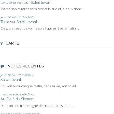
Le chêne vert
sur
Soleil levant
Ma maison regarde vers l'est et le sud et je peux donc...
jeudi 06
août 2026
09h26
Tania
sur
Soleil levant
C'est un trésor de voir le soleil qui se lève le matin,...
CARTE
NOTES RÉCENTES
jeudi 06
août 2026
06h44
Soleil levant
Pouvoir avoir chaque matin, dans sa vie, son soleil...
mardi 04
août 2026
06h00
Au-Delà du Silence
Dans un lieu très éloigné des routes passantes,...
dimanche 02
août 2026
05h30