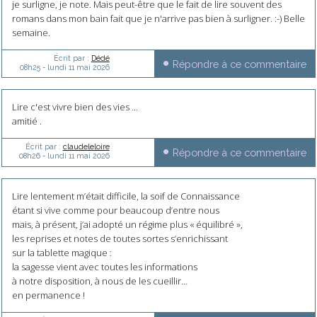
je surligne, je note. Mais peut-être que le fait de lire souvent des
romans dans mon bain fait que je n'arrive pas bien à surligner. :-) Belle
semaine.
Écrit par :
Dédé
Répondre à ce commentaire
08h25
-
lundi 11
mai 2026
Lire c'est vivre bien des vies ...
amitié .
Écrit par :
claudeleloire
Répondre à ce commentaire
08h26
-
lundi 11
mai 2026
Lire lentement m’était difficile, la soif de Connaissance
étant si vive comme pour beaucoup d’entre nous
mais, à présent, j’ai adopté un régime plus « équilibré »,
les reprises et notes de toutes sortes s’enrichissant
sur la tablette magique :
la sagesse vient avec toutes les informations
à notre disposition, à nous de les cueillir…
en permanence !