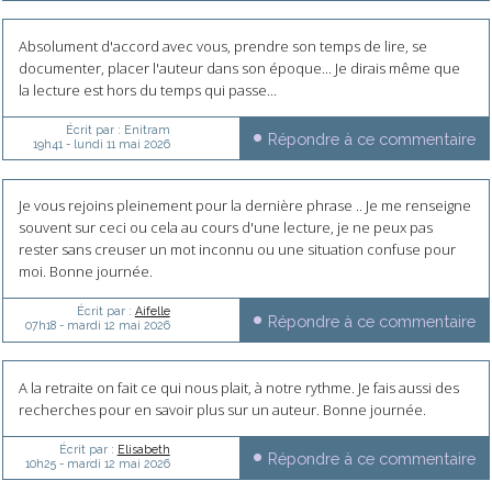
Absolument d'accord avec vous, prendre son temps de lire, se
documenter, placer l'auteur dans son époque... Je dirais même que
la lecture est hors du temps qui passe...
Écrit par :
Enitram
Répondre à ce commentaire
19h41
-
lundi 11
mai 2026
Je vous rejoins pleinement pour la dernière phrase .. Je me renseigne
souvent sur ceci ou cela au cours d'une lecture, je ne peux pas
rester sans creuser un mot inconnu ou une situation confuse pour
moi. Bonne journée.
Écrit par :
Aifelle
Répondre à ce commentaire
07h18
-
mardi 12
mai 2026
A la retraite on fait ce qui nous plait, à notre rythme. Je fais aussi des
recherches pour en savoir plus sur un auteur. Bonne journée.
Écrit par :
Elisabeth
Répondre à ce commentaire
10h25
-
mardi 12
mai 2026