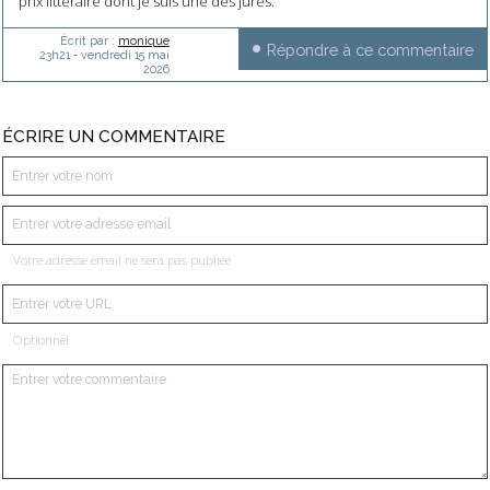
prix littéraire dont je suis une des jurés.
Écrit par :
monique
Répondre à ce commentaire
23h21
-
vendredi 15
mai
2026
ÉCRIRE UN COMMENTAIRE
Votre adresse email ne sera pas publiée
Optionnel