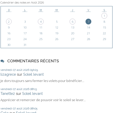
Calendrier des notes en Août 2026
D
L
M
M
J
V
S
1
2
3
4
5
6
7
8
9
10
11
12
13
14
15
16
17
18
19
20
21
22
23
24
25
26
27
28
29
30
31
COMMENTAIRES RÉCENTS
vendredi 07
août 2026
09h29
lizagrece
sur
Soleil levant
Je dors toujours sans fermer les volets pour bénéficier...
vendredi 07
août 2026
08h13
Tanette2
sur
Soleil levant
Apprécier et remercier de pouvoir voir le soleil se lever...
vendredi 07
août 2026
08h05
Colo
sur
Soleil levant