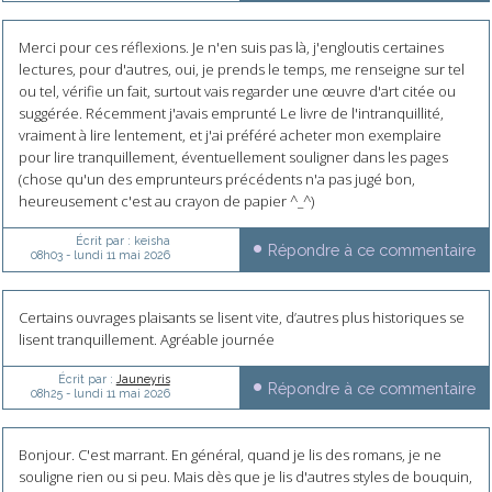
Merci pour ces réflexions. Je n'en suis pas là, j'engloutis certaines
lectures, pour d'autres, oui, je prends le temps, me renseigne sur tel
ou tel, vérifie un fait, surtout vais regarder une œuvre d'art citée ou
suggérée. Récemment j'avais emprunté Le livre de l'intranquillité,
vraiment à lire lentement, et j'ai préféré acheter mon exemplaire
pour lire tranquillement, éventuellement souligner dans les pages
(chose qu'un des emprunteurs précédents n'a pas jugé bon,
heureusement c'est au crayon de papier ^_^)
Écrit par :
keisha
Répondre à ce commentaire
08h03
-
lundi 11
mai 2026
Certains ouvrages plaisants se lisent vite, d’autres plus historiques se
lisent tranquillement. Agréable journée
Écrit par :
Jauneyris
Répondre à ce commentaire
08h25
-
lundi 11
mai 2026
Bonjour. C'est marrant. En général, quand je lis des romans, je ne
souligne rien ou si peu. Mais dès que je lis d'autres styles de bouquin,