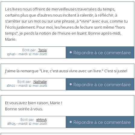
Les livres nous offrent de merveilleuses traversées du temps,
certains plus que d'autres nous incitent à ralentir, à réfléchir, à
s'arrêter sur un mot ou sur une phrase, à "vivre" avec eux, comme tu
l'écris justement. Pour moi, les heures de lecture sont même "hors
temps", je perds la notion de l'heure en lisant. Bonne après-midi,
Marie.
Écrit par :
Tania
Répondre à ce commentaire
15h40
-
mardi 12
mai 2026
J'aime la remarque "Lire, c'est aussi vivre avec un livre." C'est si juste!
Écrit par :
Nathalie
Répondre à ce commentaire
16h22
-
mardi 12
mai 2026
Et vous avez bien raison, Marie !
Bonne soirée à vous.
Écrit par :
eMmA
Répondre à ce commentaire
18h25
-
mardi 12
mai 2026