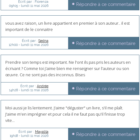
Écrit par :
Fiorenza
Répondre à ce commentaire
09h15
-
lundi 11
mai 2026
vous avez raison, un livre appartient en premier à son auteur.. il est
important de le connaitre
Écrit par :
Sedna
Répondre à ce commentaire
12h00
-
lundi 11
mai 2026
Prendre son temps est important. Ne l'ont ils pas pris les auteurs en
écrivant ? Comme toi j'aime bien me renseigner sur l'auteur ou son
œuvre. Ce ne sont pas des inconnus. Bises
Écrit par :
Andrée
Répondre à ce commentaire
14h28
-
lundi 11
mai 2026
Moi aussi je lis lentement. J'aime "déguster" un livre, s'il me plaît.
J'aime m'en imprégner et pour cela il ne faut pas qu'il finisse trop
vite...
Écrit par :
Mayalila
Répondre à ce commentaire
19h18
-
lundi 11
mai 2026