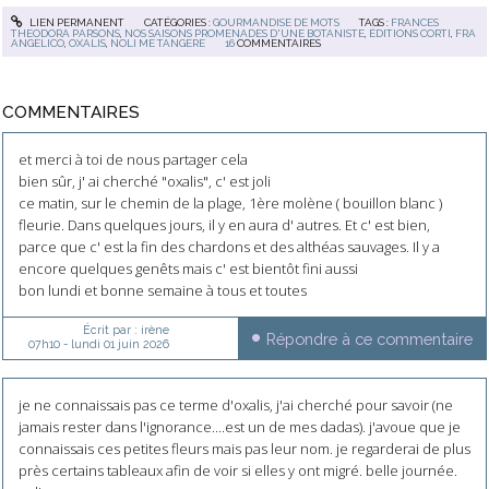
LIEN PERMANENT
CATÉGORIES :
GOURMANDISE DE MOTS
TAGS :
FRANCES
THEODORA PARSONS
,
NOS SAISONS PROMENADES D'UNE BOTANISTE
,
ÉDITIONS CORTI
,
FRA
ANGELICO
,
OXALIS
,
NOLI ME TANGERE
16
COMMENTAIRES
COMMENTAIRES
et merci à toi de nous partager cela
bien sûr, j' ai cherché "oxalis", c' est joli
ce matin, sur le chemin de la plage, 1ère molène ( bouillon blanc )
fleurie. Dans quelques jours, il y en aura d' autres. Et c' est bien,
parce que c' est la fin des chardons et des althéas sauvages. Il y a
encore quelques genêts mais c' est bientôt fini aussi
bon lundi et bonne semaine à tous et toutes
Écrit par :
irène
Répondre à ce commentaire
07h10
-
lundi 01
juin 2026
je ne connaissais pas ce terme d'oxalis, j'ai cherché pour savoir (ne
jamais rester dans l'ignorance....est un de mes dadas). j'avoue que je
connaissais ces petites fleurs mais pas leur nom. je regarderai de plus
près certains tableaux afin de voir si elles y ont migré. belle journée.