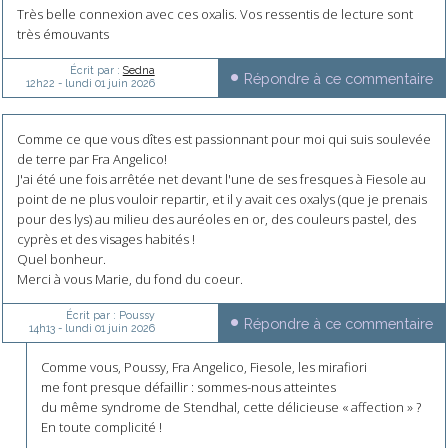
Très belle connexion avec ces oxalis. Vos ressentis de lecture sont
très émouvants
Écrit par :
Sedna
Répondre à ce commentaire
12h22
-
lundi 01
juin 2026
Comme ce que vous dîtes est passionnant pour moi qui suis soulevée
de terre par Fra Angelico!
J'ai été une fois arrêtée net devant l'une de ses fresques à Fiesole au
point de ne plus vouloir repartir, et il y avait ces oxalys (que je prenais
pour des lys) au milieu des auréoles en or, des couleurs pastel, des
cyprès et des visages habités !
Quel bonheur.
Merci à vous Marie, du fond du coeur.
Écrit par :
Poussy
Répondre à ce commentaire
14h13
-
lundi 01
juin 2026
Comme vous, Poussy, Fra Angelico, Fiesole, les mirafiori
me font presque défaillir : sommes-nous atteintes
du même syndrome de Stendhal, cette délicieuse « affection » ?
En toute complicité !