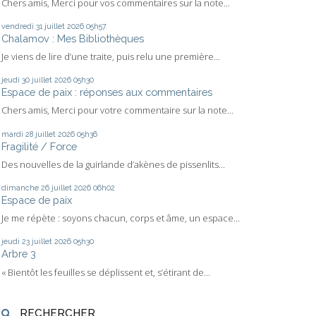
Chers amis, Merci pour vos commentaires sur la note...
vendredi 31
juillet 2026
05h57
Chalamov : Mes Bibliothèques
Je viens de lire d’une traite, puis relu une première...
jeudi 30
juillet 2026
05h30
Espace de paix : réponses aux commentaires
Chers amis, Merci pour votre commentaire sur la note...
mardi 28
juillet 2026
05h36
Fragilité / Force
Des nouvelles de la guirlande d’akènes de pissenlits...
dimanche 26
juillet 2026
06h02
Espace de paix
Je me répète : soyons chacun, corps et âme, un espace...
jeudi 23
juillet 2026
05h30
Arbre 3
« Bientôt les feuilles se déplissent et, s’étirant de...
RECHERCHER