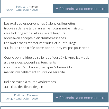
Écrit par :
manou
Répondre à ce commentaire
09h15
-
lundi 01
juin 2026
Les oxalis et les pervenches étaient les fleurettes
trouvées dans le jardin en arrivant dans notre maison…
il y a fort longtemps : elles y vivent toujours
après avoir accepté bien d’autres espèces .
Les oxalis roses m’émeuvent aussi et leur feuillage
aux faux airs de trèfle porte-bonheur n’y est pas pour rien !
Quelle bonne idée de relier ces fleurs à « L’ Angelico » qui,
à travers des souvenirs si touchants,
continue à m’enchanter, rien que l’allusion à lui
me fait invariablement sourire de sérénité…
Belle semaine à toutes vos lectrices,
au milieu des fleurs de juin !
Écrit par :
Fiorenza
Répondre à ce commentaire
10h40
-
lundi 01
juin 2026