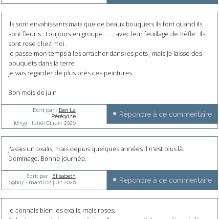
Ils sont envahissants mais que de beaux bouquets ils font quand ils
sont fleuris . Toujours en groupe ....... avec leur feuillage de trèfle . Ils
sont rose chez moi .
je passe mon temps à les arracher dans les pots , mais je laisse des
bouquets dans la terre .
je vais regarder de plus prés ces peintures .
Bon mois de juin
Écrit par :
Den La
Répondre à ce commentaire
Pérégrine
16h59
-
lundi 01
juin 2026
J'avais un oxalis, mais depuis quelques années il n'est plus là.
Dommage. Bonne journée.
Écrit par :
Elisabeth
Répondre à ce commentaire
09h07
-
mardi 02
juin 2026
Je connais bien les oxalis, mais roses.