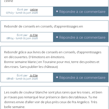
celine
Écrit par :
celine
Répondre à ce commentaire
07h23
-
lundi 01
juin 2026
Rebondir de conseils en conseils, d'apprentissages en
Écrit par :
Jo Elle
Répondre à ce commentaire
08h14
-
lundi 01
juin 2026
Rebondir grâce aux livres de conseils en conseils, d'apprentissages
en découvertes. D'émotions en émotions.
Bonne semaine Marie ( en Touraine pour moi, terre des poètes et
des roses. Sans publier les châteaux)
Écrit par :
Jo Elle
Répondre à ce commentaire
08h16
-
lundi 01
juin 2026
Les oxalis de couleur blanche sont plus rares que les roses...et bien
je n'avais pas remarqué leur présence dans des tableaux. Tu me
donnes envie d'aller voir de plus près ceux de Fra Angelico. Très
belle semaine.