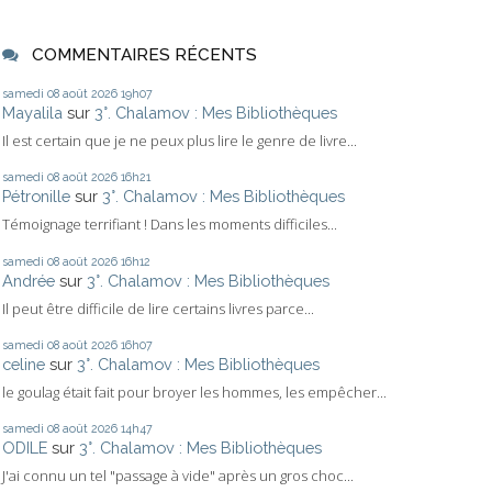
COMMENTAIRES RÉCENTS
samedi 08
août 2026
19h07
Mayalila
sur
3°. Chalamov : Mes Bibliothèques
Il est certain que je ne peux plus lire le genre de livre...
samedi 08
août 2026
16h21
Pétronille
sur
3°. Chalamov : Mes Bibliothèques
Témoignage terrifiant ! Dans les moments difficiles...
samedi 08
août 2026
16h12
Andrée
sur
3°. Chalamov : Mes Bibliothèques
Il peut être difficile de lire certains livres parce...
samedi 08
août 2026
16h07
celine
sur
3°. Chalamov : Mes Bibliothèques
le goulag était fait pour broyer les hommes, les empêcher...
samedi 08
août 2026
14h47
ODILE
sur
3°. Chalamov : Mes Bibliothèques
J'ai connu un tel "passage à vide" après un gros choc...