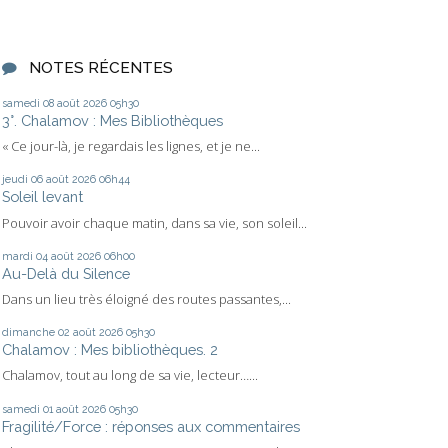
NOTES RÉCENTES
samedi 08
août 2026
05h30
3°. Chalamov : Mes Bibliothèques
« Ce jour-là, je regardais les lignes, et je ne...
jeudi 06
août 2026
06h44
Soleil levant
Pouvoir avoir chaque matin, dans sa vie, son soleil...
mardi 04
août 2026
06h00
Au-Delà du Silence
Dans un lieu très éloigné des routes passantes,...
dimanche 02
août 2026
05h30
Chalamov : Mes bibliothèques. 2
Chalamov, tout au long de sa vie, lecteur…...
samedi 01
août 2026
05h30
Fragilité/Force : réponses aux commentaires