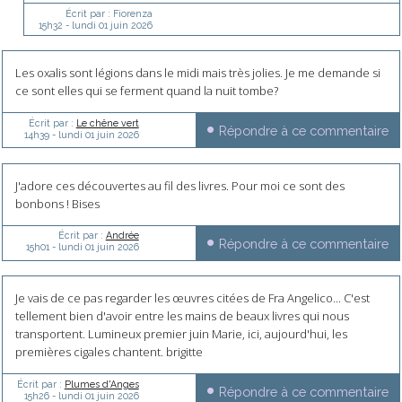
Écrit par :
Fiorenza
15h32
-
lundi 01
juin 2026
Les oxalis sont légions dans le midi mais très jolies. Je me demande si
ce sont elles qui se ferment quand la nuit tombe?
Écrit par :
Le chêne vert
Répondre à ce commentaire
14h39
-
lundi 01
juin 2026
J'adore ces découvertes au fil des livres. Pour moi ce sont des
bonbons ! Bises
Écrit par :
Andrée
Répondre à ce commentaire
15h01
-
lundi 01
juin 2026
Je vais de ce pas regarder les œuvres citées de Fra Angelico... C'est
tellement bien d'avoir entre les mains de beaux livres qui nous
transportent. Lumineux premier juin Marie, ici, aujourd'hui, les
premières cigales chantent. brigitte
Écrit par :
Plumes d'Anges
Répondre à ce commentaire
15h26
-
lundi 01
juin 2026