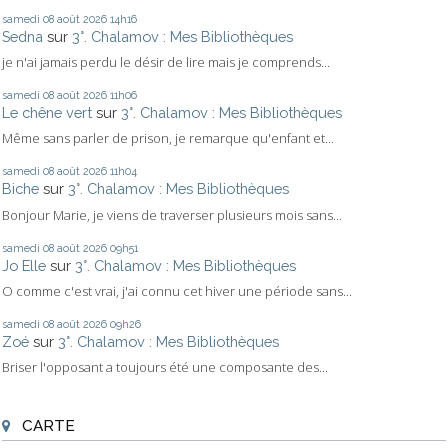
samedi 08
août 2026
14h16
Sedna
sur
3°. Chalamov : Mes Bibliothèques
je n'ai jamais perdu le désir de lire mais je comprends...
samedi 08
août 2026
11h06
Le chêne vert
sur
3°. Chalamov : Mes Bibliothèques
Même sans parler de prison, je remarque qu'enfant et...
samedi 08
août 2026
11h04
Biche
sur
3°. Chalamov : Mes Bibliothèques
Bonjour Marie, je viens de traverser plusieurs mois sans...
samedi 08
août 2026
09h51
Jo Elle
sur
3°. Chalamov : Mes Bibliothèques
O comme c'est vrai, j'ai connu cet hiver une période sans...
samedi 08
août 2026
09h26
Zoé
sur
3°. Chalamov : Mes Bibliothèques
Briser l'opposant a toujours été une composante des...
CARTE