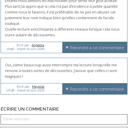
Enfants nous aimions les mâchouiller pour sentir leur goût acidulé.
Plus tard j’ai appris que si cela n’a pas d’incidence à petite quantité
comme nous le faisions, il est préférable de ne pas en abuser car
justement leur nom indique bien qu’elles contiennent de l’acide
oxalique.
Quelle lecture enrichissante à différents niveaux lorsque cela nous
ouvre autant de découvertes.
Écrit par :
Angedra
Répondre à ce commentaire
11h56
-
mardi 02
juin 2026
Oui, j'aime beaucoup aussi interrompre ma lecture lorsqu'elle me
renvoie à toutes sortes de découvertes. J'avoue que celles-ci sont
magiques !
Écrit par :
Mayalila
Répondre à ce commentaire
17h38
-
mardi 02
juin 2026
ÉCRIRE UN COMMENTAIRE