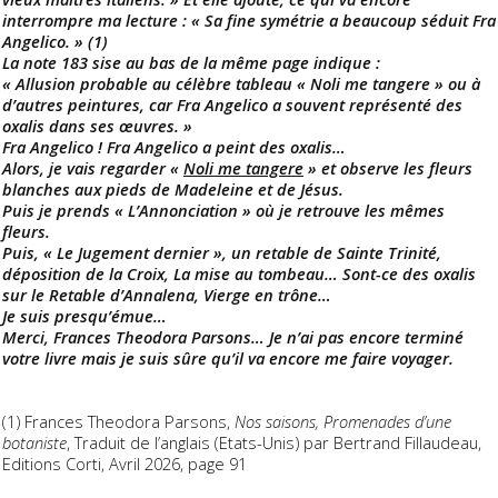
interrompre ma lecture : « Sa fine symétrie a beaucoup séduit Fra
Angelico. » (1)
La note 183 sise au bas de la même page indique :
« Allusion probable au célèbre tableau « Noli me tangere » ou à
d’autres peintures, car Fra Angelico a souvent représenté des
oxalis dans ses œuvres. »
Fra Angelico ! Fra Angelico a peint des oxalis…
Alors, je vais regarder «
Noli me tangere
» et observe les fleurs
blanches aux pieds de Madeleine et de Jésus.
Puis je prends « L’Annonciation » où je retrouve les mêmes
fleurs.
Puis, « Le Jugement dernier », un retable de Sainte Trinité,
déposition de la Croix, La mise au tombeau… Sont-ce des oxalis
sur le Retable d’Annalena, Vierge en trône…
Je suis presqu’émue…
Merci, Frances Theodora Parsons… Je n’ai pas encore terminé
votre livre mais je suis sûre qu’il va encore me faire voyager.
(1) Frances Theodora Parsons,
Nos saisons, Promenades d’une
botaniste
, Traduit de l’anglais (Etats-Unis) par Bertrand Fillaudeau,
Editions Corti, Avril 2026, page 91