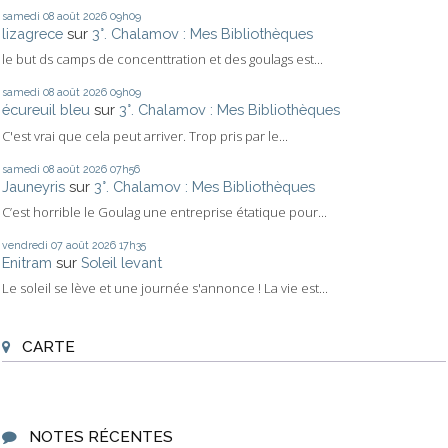
samedi 08
août 2026
09h09
lizagrece
sur
3°. Chalamov : Mes Bibliothèques
le but ds camps de concenttration et des goulags est...
samedi 08
août 2026
09h09
écureuil bleu
sur
3°. Chalamov : Mes Bibliothèques
C'est vrai que cela peut arriver. Trop pris par le...
samedi 08
août 2026
07h56
Jauneyris
sur
3°. Chalamov : Mes Bibliothèques
C’est horrible le Goulag une entreprise étatique pour...
vendredi 07
août 2026
17h35
Enitram
sur
Soleil levant
Le soleil se lève et une journée s'annonce ! La vie est...
CARTE
NOTES RÉCENTES