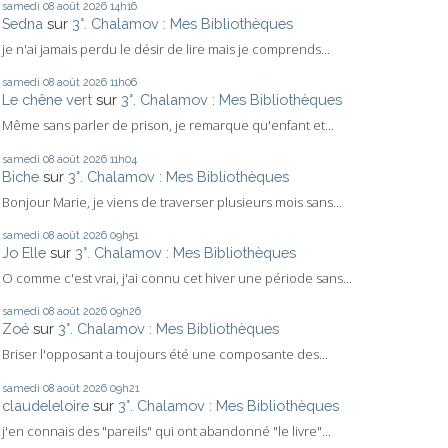
samedi 08
août 2026
14h16
Sedna
sur
3°. Chalamov : Mes Bibliothèques
je n'ai jamais perdu le désir de lire mais je comprends...
samedi 08
août 2026
11h06
Le chêne vert
sur
3°. Chalamov : Mes Bibliothèques
Même sans parler de prison, je remarque qu'enfant et...
samedi 08
août 2026
11h04
Biche
sur
3°. Chalamov : Mes Bibliothèques
Bonjour Marie, je viens de traverser plusieurs mois sans...
samedi 08
août 2026
09h51
Jo Elle
sur
3°. Chalamov : Mes Bibliothèques
O comme c'est vrai, j'ai connu cet hiver une période sans...
samedi 08
août 2026
09h26
Zoé
sur
3°. Chalamov : Mes Bibliothèques
Briser l'opposant a toujours été une composante des...
samedi 08
août 2026
09h21
claudeleloire
sur
3°. Chalamov : Mes Bibliothèques
j'en connais des "pareils" qui ont abandonné "le livre"...