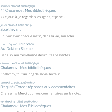
samedi 08
août 2026
05h30
3°. Chalamov : Mes Bibliothèques
« Ce jour-là, je regardais les lignes, et je ne...
jeudi 06
août 2026
06h44
Soleil levant
Pouvoir avoir chaque matin, dans sa vie, son soleil...
mardi 04
août 2026
06h00
Au-Delà du Silence
Dans un lieu très éloigné des routes passantes,...
dimanche 02
août 2026
05h30
Chalamov : Mes bibliothèques. 2
Chalamov, tout au long de sa vie, lecteur…...
samedi 01
août 2026
05h30
Fragilité/Force : réponses aux commentaires
Chers amis, Merci pour vos commentaires sur la note...
vendredi 31
juillet 2026
05h57
Chalamov : Mes Bibliothèques