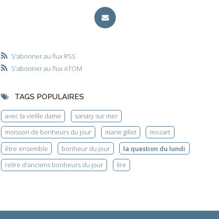
S'abonner au flux RSS
S'abonner au flux ATOM
TAGS POPULAIRES
avec la vieille dame
sanary sur mer
moisson de bonheurs du jour
marie gillet
mozart
être ensemble
bonheur du jour
la question du lundi
relire d'anciens bonheurs du jour
lire