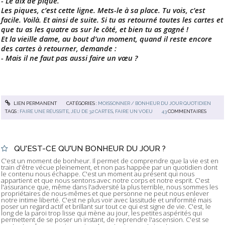
- Le dix de pique.
Les piques, c’est cette ligne. Mets-le à sa place. Tu vois, c’est
facile. Voilà. Et ainsi de suite. Si tu as retourné toutes les cartes et
que tu as les quatre as sur le côté, et bien tu as gagné !
Et la vieille dame, au bout d’un moment, quand il reste encore
des cartes à retourner, demande :
- Mais il ne faut pas aussi faire un vœu ?
LIEN PERMANENT
CATÉGORIES :
MOISSONNER / BONHEUR DU JOUR QUOTIDIEN
TAGS :
FAIRE UNE RÉUSSITE
,
JEU DE 32 CARTES
,
FAIRE UN VOEU
43
COMMENTAIRES
QU'EST-CE QU'UN BONHEUR DU JOUR ?
C'est un moment de bonheur. Il permet de comprendre que la vie est en
train d'être vécue pleinement, et non pas happée par un quotidien dont
le contenu nous échappe. C'est un moment au présent qui nous
appartient et que nous sentons avec notre corps et notre esprit. C'est
l'assurance que, même dans l'adversité la plus terrible, nous sommes les
propriétaires de nous-mêmes et que personne ne peut nous enlever
notre intime liberté. C'est ne plus voir avec lassitude et uniformité mais
poser un regard actif et brillant sur tout ce qui est signe de vie. C'est, le
long de la paroi trop lisse qui mène au jour, les petites aspérités qui
permettent de se poser un instant, de reprendre l'ascension. C'est se