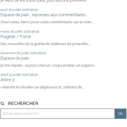
Je viens de lire d’une traite, puis relu une première...
jeudi 30
juillet 2026
05h30
Espace de paix : réponses aux commentaires
Chers amis, Merci pour votre commentaire sur la note...
mardi 28
juillet 2026
05h36
Fragilité / Force
Des nouvelles de la guirlande d’akènes de pissenlits...
dimanche 26
juillet 2026
06h02
Espace de paix
Je me répète : soyons chacun, corps et âme, un espace...
jeudi 23
juillet 2026
05h30
Arbre 3
« Bientôt les feuilles se déplissent et, s’étirant de...
RECHERCHER