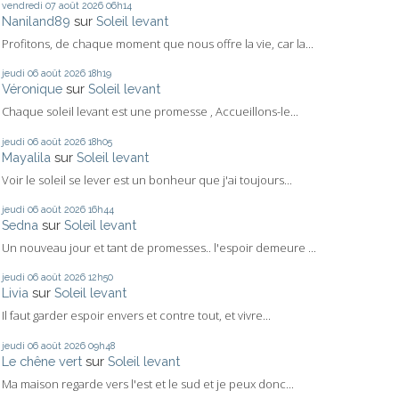
vendredi 07
août 2026
06h14
Naniland89
sur
Soleil levant
Profitons, de chaque moment que nous offre la vie, car la...
jeudi 06
août 2026
18h19
Véronique
sur
Soleil levant
Chaque soleil levant est une promesse , Accueillons-le...
jeudi 06
août 2026
18h05
Mayalila
sur
Soleil levant
Voir le soleil se lever est un bonheur que j'ai toujours...
jeudi 06
août 2026
16h44
Sedna
sur
Soleil levant
Un nouveau jour et tant de promesses.. l'espoir demeure ...
jeudi 06
août 2026
12h50
Livia
sur
Soleil levant
Il faut garder espoir envers et contre tout, et vivre...
jeudi 06
août 2026
09h48
Le chêne vert
sur
Soleil levant
Ma maison regarde vers l'est et le sud et je peux donc...