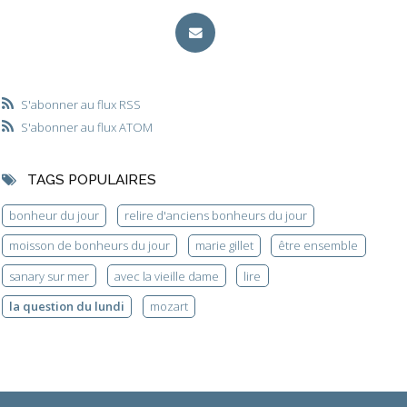
S'abonner au flux RSS
S'abonner au flux ATOM
TAGS POPULAIRES
bonheur du jour
relire d'anciens bonheurs du jour
moisson de bonheurs du jour
marie gillet
être ensemble
sanary sur mer
avec la vieille dame
lire
la question du lundi
mozart