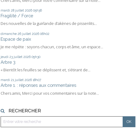
Chers amis, Merci pour votre commentaire sur la note...
mardi 28
juillet 2026
05h36
Fragilité / Force
Des nouvelles de la guirlande d’akènes de pissenlits...
dimanche 26
juillet 2026
06h02
Espace de paix
Je me répète : soyons chacun, corps et âme, un espace...
jeudi 23
juillet 2026
05h30
Arbre 3
« Bientôt les feuilles se déplissent et, s’étirant de...
mardi 21
juillet 2026
18h07
Arbre 1. : réponses aux commentaires
Chers amis, Merci pour vos commentaires sur la note...
RECHERCHER