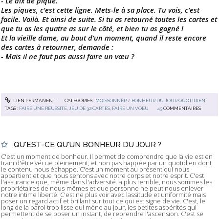
- Le dix de pique.
Les piques, c’est cette ligne. Mets-le à sa place. Tu vois, c’est
facile. Voilà. Et ainsi de suite. Si tu as retourné toutes les cartes et
que tu as les quatre as sur le côté, et bien tu as gagné !
Et la vieille dame, au bout d’un moment, quand il reste encore
des cartes à retourner, demande :
- Mais il ne faut pas aussi faire un vœu ?
LIEN PERMANENT
CATÉGORIES :
MOISSONNER / BONHEUR DU JOUR QUOTIDIEN
TAGS :
FAIRE UNE RÉUSSITE
,
JEU DE 32 CARTES
,
FAIRE UN VOEU
43
COMMENTAIRES
QU'EST-CE QU'UN BONHEUR DU JOUR ?
C'est un moment de bonheur. Il permet de comprendre que la vie est en
train d'être vécue pleinement, et non pas happée par un quotidien dont
le contenu nous échappe. C'est un moment au présent qui nous
appartient et que nous sentons avec notre corps et notre esprit. C'est
l'assurance que, même dans l'adversité la plus terrible, nous sommes les
propriétaires de nous-mêmes et que personne ne peut nous enlever
notre intime liberté. C'est ne plus voir avec lassitude et uniformité mais
poser un regard actif et brillant sur tout ce qui est signe de vie. C'est, le
long de la paroi trop lisse qui mène au jour, les petites aspérités qui
permettent de se poser un instant, de reprendre l'ascension. C'est se