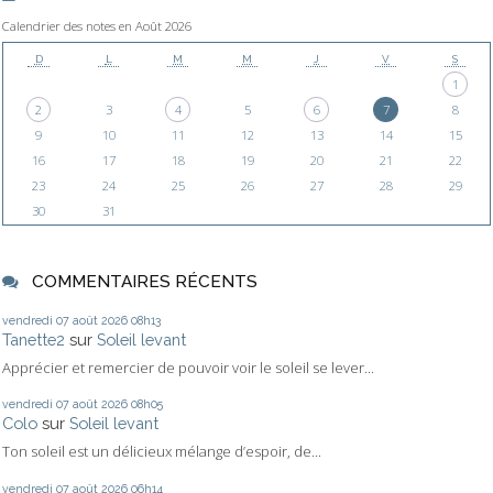
Calendrier des notes en Août 2026
D
L
M
M
J
V
S
1
2
3
4
5
6
7
8
9
10
11
12
13
14
15
16
17
18
19
20
21
22
23
24
25
26
27
28
29
30
31
COMMENTAIRES RÉCENTS
vendredi 07
août 2026
08h13
Tanette2
sur
Soleil levant
Apprécier et remercier de pouvoir voir le soleil se lever...
vendredi 07
août 2026
08h05
Colo
sur
Soleil levant
Ton soleil est un délicieux mélange d’espoir, de...
vendredi 07
août 2026
06h14