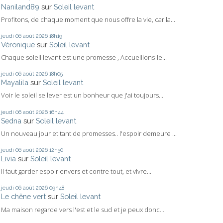
Naniland89
sur
Soleil levant
Profitons, de chaque moment que nous offre la vie, car la...
jeudi 06
août 2026
18h19
Véronique
sur
Soleil levant
Chaque soleil levant est une promesse , Accueillons-le...
jeudi 06
août 2026
18h05
Mayalila
sur
Soleil levant
Voir le soleil se lever est un bonheur que j'ai toujours...
jeudi 06
août 2026
16h44
Sedna
sur
Soleil levant
Un nouveau jour et tant de promesses.. l'espoir demeure ...
jeudi 06
août 2026
12h50
Livia
sur
Soleil levant
Il faut garder espoir envers et contre tout, et vivre...
jeudi 06
août 2026
09h48
Le chêne vert
sur
Soleil levant
Ma maison regarde vers l'est et le sud et je peux donc...