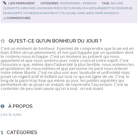
LIEN PERMANENT
CATÉGORIES :
MOISSONNER / MOISSON
TAGS :
BALADE
,
CLÉMATITE ARMANDII
,
ANCIENNE POSTE DE TAMARIS
,
EVA BJÖG ÆGISDÒTTIR
,
ÉCOSOPHIE
,
MARGUERITE YOURCENAR ENCORE ET TOUJOURS
,
ARNE NÆSS
,
MIME MARCEAU
47
COMMENTAIRES
QU'EST-CE QU'UN BONHEUR DU JOUR ?
C'est un moment de bonheur. Il permet de comprendre que la vie est en
train d'être vécue pleinement, et non pas happée par un quotidien dont
le contenu nous échappe. C'est un moment au présent qui nous
appartient et que nous sentons avec notre corps et notre esprit. C'est
l'assurance que, même dans l'adversité la plus terrible, nous sommes les
propriétaires de nous-mêmes et que personne ne peut nous enlever
notre intime liberté. C'est ne plus voir avec lassitude et uniformité mais
poser un regard actif et brillant sur tout ce qui est signe de vie. C'est, le
long de la paroi trop lisse qui mène au jour, les petites aspérités qui
permettent de se poser un instant, de reprendre l'ascension. C'est se
contenter de peu mais savoir qu'on a tout : on est vivant.
À PROPOS
Lire la suite
CATÉGORIES