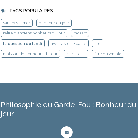
TAGS POPULAIRES
sanary sur mer
bonheur du jour
relire d'anciens bonheurs du jour
mozart
la question du lundi
avec la vieille dame
lire
moisson de bonheurs du jour
marie gillet
être ensemble
Philosophie du Garde-Fou : Bonheur du
jour