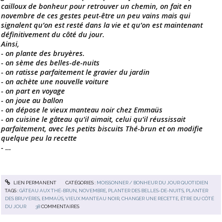
cailloux de bonheur pour retrouver un chemin, on fait en
novembre de ces gestes peut-être un peu vains mais qui
signalent qu’on est resté dans la vie et qu’on est maintenant
définitivement du côté du jour.
Ainsi,
- on plante des bruyères.
- on sème des belles-de-nuits
- on ratisse parfaitement le gravier du jardin
- on achète une nouvelle voiture
- on part en voyage
- on joue au ballon
- on dépose le vieux manteau noir chez Emmaüs
- on cuisine le gâteau qu’il aimait, celui qu’il réussissait
parfaitement, avec les petits biscuits Thé-brun et on modifie
quelque peu la recette
- …
LIEN PERMANENT
CATÉGORIES :
MOISSONNER / BONHEUR DU JOUR QUOTIDIEN
TAGS :
GÂTEAU AUX THÉ-BRUN
,
NOVEMBRE
,
PLANTER DES BELLES-DE-NUITS
,
PLANTER
DES BRUYÈRES
,
EMMAÜS
,
VIEUX MANTEAU NOIR
,
CHANGER UNE RECETTE
,
ÊTRE DU CÔTÉ
DU JOUR
38
COMMENTAIRES