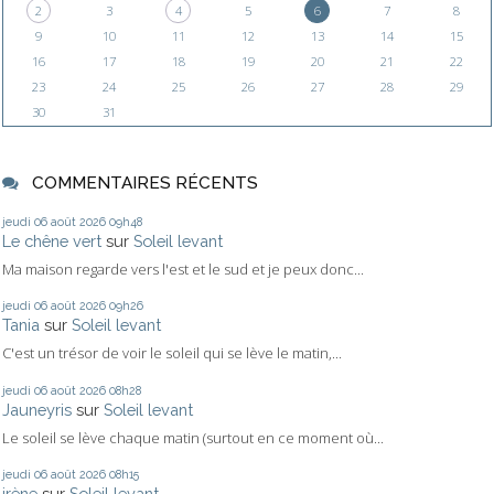
2
3
4
5
6
7
8
9
10
11
12
13
14
15
16
17
18
19
20
21
22
23
24
25
26
27
28
29
30
31
COMMENTAIRES RÉCENTS
jeudi 06
août 2026
09h48
Le chêne vert
sur
Soleil levant
Ma maison regarde vers l'est et le sud et je peux donc...
jeudi 06
août 2026
09h26
Tania
sur
Soleil levant
C'est un trésor de voir le soleil qui se lève le matin,...
jeudi 06
août 2026
08h28
Jauneyris
sur
Soleil levant
Le soleil se lève chaque matin (surtout en ce moment où...
jeudi 06
août 2026
08h15
irène
sur
Soleil levant