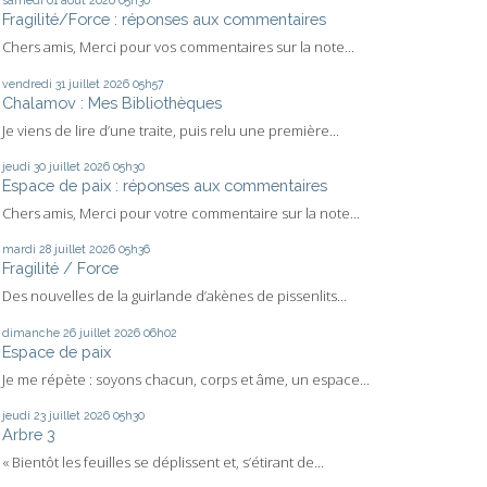
samedi 01
août 2026
05h30
Fragilité/Force : réponses aux commentaires
Chers amis, Merci pour vos commentaires sur la note...
vendredi 31
juillet 2026
05h57
Chalamov : Mes Bibliothèques
Je viens de lire d’une traite, puis relu une première...
jeudi 30
juillet 2026
05h30
Espace de paix : réponses aux commentaires
Chers amis, Merci pour votre commentaire sur la note...
mardi 28
juillet 2026
05h36
Fragilité / Force
Des nouvelles de la guirlande d’akènes de pissenlits...
dimanche 26
juillet 2026
06h02
Espace de paix
Je me répète : soyons chacun, corps et âme, un espace...
jeudi 23
juillet 2026
05h30
Arbre 3
« Bientôt les feuilles se déplissent et, s’étirant de...