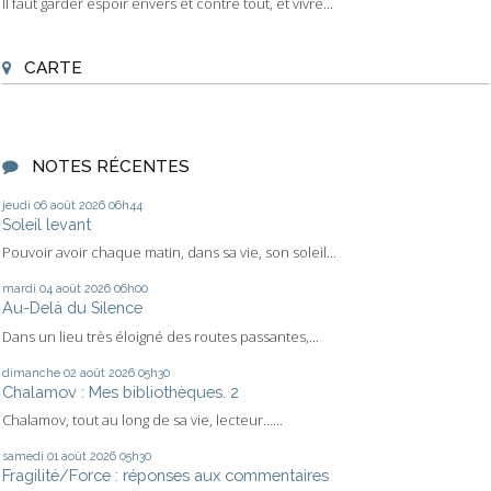
Il faut garder espoir envers et contre tout, et vivre...
CARTE
NOTES RÉCENTES
jeudi 06
août 2026
06h44
Soleil levant
Pouvoir avoir chaque matin, dans sa vie, son soleil...
mardi 04
août 2026
06h00
Au-Delà du Silence
Dans un lieu très éloigné des routes passantes,...
dimanche 02
août 2026
05h30
Chalamov : Mes bibliothèques. 2
Chalamov, tout au long de sa vie, lecteur…...
samedi 01
août 2026
05h30
Fragilité/Force : réponses aux commentaires