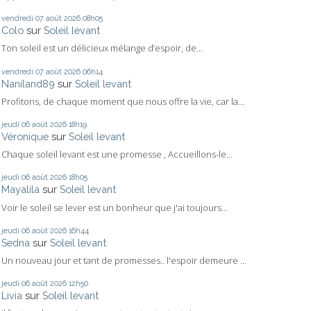
vendredi 07
août 2026
08h05
Colo
sur
Soleil levant
Ton soleil est un délicieux mélange d’espoir, de...
vendredi 07
août 2026
06h14
Naniland89
sur
Soleil levant
Profitons, de chaque moment que nous offre la vie, car la...
jeudi 06
août 2026
18h19
Véronique
sur
Soleil levant
Chaque soleil levant est une promesse , Accueillons-le...
jeudi 06
août 2026
18h05
Mayalila
sur
Soleil levant
Voir le soleil se lever est un bonheur que j'ai toujours...
jeudi 06
août 2026
16h44
Sedna
sur
Soleil levant
Un nouveau jour et tant de promesses.. l'espoir demeure ...
jeudi 06
août 2026
12h50
Livia
sur
Soleil levant