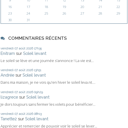
9
10
11
12
13
14
15
16
17
18
19
20
21
22
23
24
25
26
27
28
29
30
31
COMMENTAIRES RÉCENTS
vendredi 07
août 2026
17h35
Enitram
sur
Soleil levant
Le soleil se lève et une journée s'annonce ! La vie est...
vendredi 07
août 2026
13h51
Andrée
sur
Soleil levant
Dans ma maison, je ne vois qu'en hiver le soleil leva.nt....
vendredi 07
août 2026
09h29
lizagrece
sur
Soleil levant
Je dors toujours sans fermer les volets pour bénéficier...
vendredi 07
août 2026
08h13
Tanette2
sur
Soleil levant
Apprécier et remercier de pouvoir voir le soleil se lever...