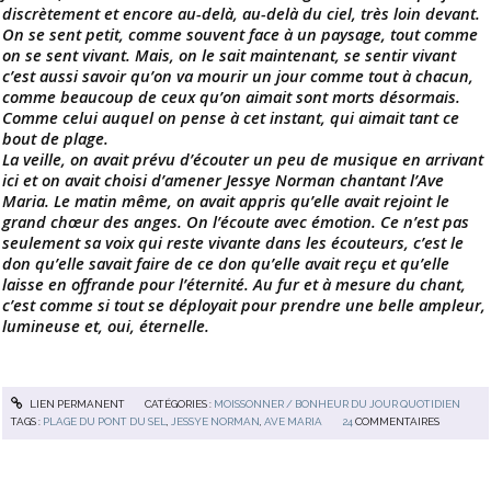
discrètement et encore au-delà, au-delà du ciel, très loin devant.
On se sent petit, comme souvent face à un paysage, tout comme
on se sent vivant. Mais, on le sait maintenant, se sentir vivant
c’est aussi savoir qu’on va mourir un jour comme tout à chacun,
comme beaucoup de ceux qu’on aimait sont morts désormais.
Comme celui auquel on pense à cet instant, qui aimait tant ce
bout de plage.
La veille, on avait prévu d’écouter un peu de musique en arrivant
ici et on avait choisi d’amener Jessye Norman chantant l’Ave
Maria. Le matin même, on avait appris qu’elle avait rejoint le
grand chœur des anges. On l’écoute avec émotion. Ce n’est pas
seulement sa voix qui reste vivante dans les écouteurs, c’est le
don qu’elle savait faire de ce don qu’elle avait reçu et qu’elle
laisse en offrande pour l’éternité. Au fur et à mesure du chant,
c’est comme si tout se déployait pour prendre une belle ampleur,
lumineuse et, oui, éternelle.
LIEN PERMANENT
CATÉGORIES :
MOISSONNER / BONHEUR DU JOUR QUOTIDIEN
TAGS :
PLAGE DU PONT DU SEL
,
JESSYE NORMAN
,
AVE MARIA
24
COMMENTAIRES