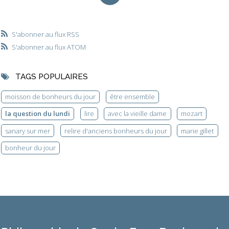
S'abonner au flux RSS
S'abonner au flux ATOM
TAGS POPULAIRES
moisson de bonheurs du jour
être ensemble
la question du lundi
lire
avec la vieille dame
mozart
sanary sur mer
relire d'anciens bonheurs du jour
marie gillet
bonheur du jour