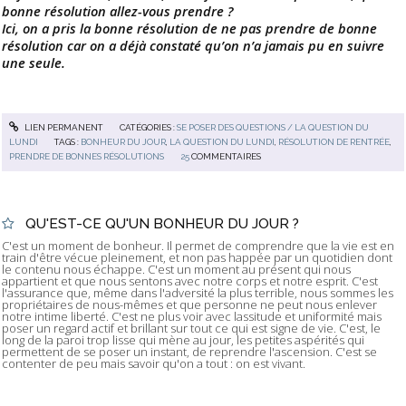
bonne résolution allez-vous prendre ?
Ici, on a pris la bonne résolution de ne pas prendre de bonne
résolution car on a déjà constaté qu’on n’a jamais pu en suivre
une seule.
LIEN PERMANENT
CATÉGORIES :
SE POSER DES QUESTIONS / LA QUESTION DU
LUNDI
TAGS :
BONHEUR DU JOUR
,
LA QUESTION DU LUNDI
,
RÉSOLUTION DE RENTRÉE
,
PRENDRE DE BONNES RÉSOLUTIONS
25
COMMENTAIRES
QU'EST-CE QU'UN BONHEUR DU JOUR ?
C'est un moment de bonheur. Il permet de comprendre que la vie est en
train d'être vécue pleinement, et non pas happée par un quotidien dont
le contenu nous échappe. C'est un moment au présent qui nous
appartient et que nous sentons avec notre corps et notre esprit. C'est
l'assurance que, même dans l'adversité la plus terrible, nous sommes les
propriétaires de nous-mêmes et que personne ne peut nous enlever
notre intime liberté. C'est ne plus voir avec lassitude et uniformité mais
poser un regard actif et brillant sur tout ce qui est signe de vie. C'est, le
long de la paroi trop lisse qui mène au jour, les petites aspérités qui
permettent de se poser un instant, de reprendre l'ascension. C'est se
contenter de peu mais savoir qu'on a tout : on est vivant.