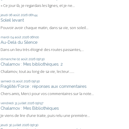
« Ce jour-là, je regardais les lignes, et je ne...
jeudi 06
août 2026
06h44
Soleil levant
Pouvoir avoir chaque matin, dans sa vie, son soleil...
mardi 04
août 2026
06h00
Au-Delà du Silence
Dans un lieu très éloigné des routes passantes,...
dimanche 02
août 2026
05h30
Chalamov : Mes bibliothèques. 2
Chalamov, tout au long de sa vie, lecteur…...
samedi 01
août 2026
05h30
Fragilité/Force : réponses aux commentaires
Chers amis, Merci pour vos commentaires sur la note...
vendredi 31
juillet 2026
05h57
Chalamov : Mes Bibliothèques
Je viens de lire d’une traite, puis relu une première...
jeudi 30
juillet 2026
05h30