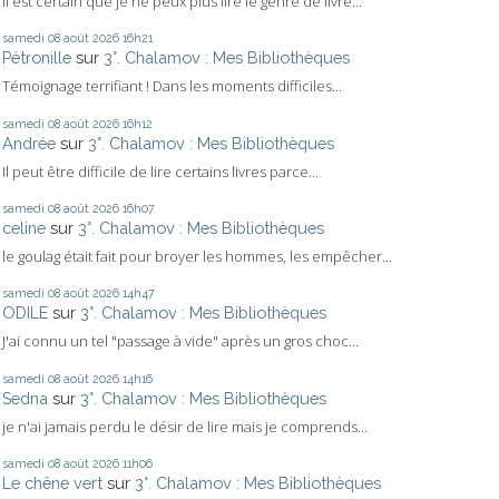
Il est certain que je ne peux plus lire le genre de livre...
samedi 08
août 2026
16h21
Pétronille
sur
3°. Chalamov : Mes Bibliothèques
Témoignage terrifiant ! Dans les moments difficiles...
samedi 08
août 2026
16h12
Andrée
sur
3°. Chalamov : Mes Bibliothèques
Il peut être difficile de lire certains livres parce...
samedi 08
août 2026
16h07
celine
sur
3°. Chalamov : Mes Bibliothèques
le goulag était fait pour broyer les hommes, les empêcher...
samedi 08
août 2026
14h47
ODILE
sur
3°. Chalamov : Mes Bibliothèques
J'ai connu un tel "passage à vide" après un gros choc...
samedi 08
août 2026
14h16
Sedna
sur
3°. Chalamov : Mes Bibliothèques
je n'ai jamais perdu le désir de lire mais je comprends...
samedi 08
août 2026
11h06
Le chêne vert
sur
3°. Chalamov : Mes Bibliothèques