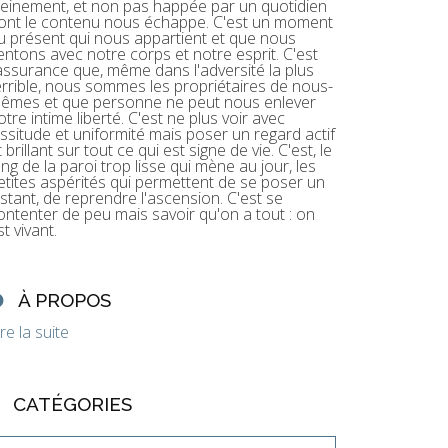
leinement, et non pas happée par un quotidien
ont le contenu nous échappe. C'est un moment
u présent qui nous appartient et que nous
entons avec notre corps et notre esprit. C'est
'assurance que, même dans l'adversité la plus
errible, nous sommes les propriétaires de nous-
êmes et que personne ne peut nous enlever
otre intime liberté. C'est ne plus voir avec
assitude et uniformité mais poser un regard actif
t brillant sur tout ce qui est signe de vie. C'est, le
ong de la paroi trop lisse qui mène au jour, les
etites aspérités qui permettent de se poser un
nstant, de reprendre l'ascension. C'est se
ontenter de peu mais savoir qu'on a tout : on
st vivant.
À PROPOS
ire la suite
CATÉGORIES