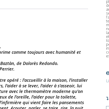
p
d
a
s
l
t
m
n
l
e
l
p
.
i
xprime comme toujours avec humanité et
c
e
e Baztàn, de Dolorès Redondo.
errier.
e opéré : l’accueillir à la maison, l’installer
L
 l’aider à se lever, l’aider à s’asseoir, lui
rature avec le thermomètre moderne qu’on
x de l’oreille, l’aider pour la toilette,
’infirmière qui vient faire les pansements
t, écouter, parler, se taire, rire, la nuit,