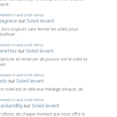
va.nt....
endredi 07
août 2026
09h29
izagrece
sur
Soleil levant
e dors toujours sans fermer les volets pour
énéficier...
endredi 07
août 2026
08h13
anette2
sur
Soleil levant
pprécier et remercier de pouvoir voir le soleil se
ver...
endredi 07
août 2026
08h05
olo
sur
Soleil levant
on soleil est un délicieux mélange d’espoir, de...
endredi 07
août 2026
06h14
aniland89
sur
Soleil levant
rofitons, de chaque moment que nous offre la