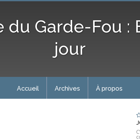
e du Garde-Fou :
jour
Accueil
Archives
À propos
J
C
c