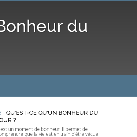
 Bonheur du
QU'EST-CE QU'UN BONHEUR DU
OUR ?
'est un moment de bonheur. Il permet de
omprendre que la vie est en train d'être vécue