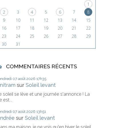
1
2
3
4
5
6
7
8
9
10
11
12
13
14
15
16
17
18
19
20
21
22
23
24
25
26
27
28
29
30
31
COMMENTAIRES RÉCENTS
endredi 07
août 2026
17h35
nitram
sur
Soleil levant
e soleil se lève et une journée s'annonce ! La
e est...
endredi 07
août 2026
13h51
ndrée
sur
Soleil levant
ans ma maison, je ne vois qu'en hiver le soleil