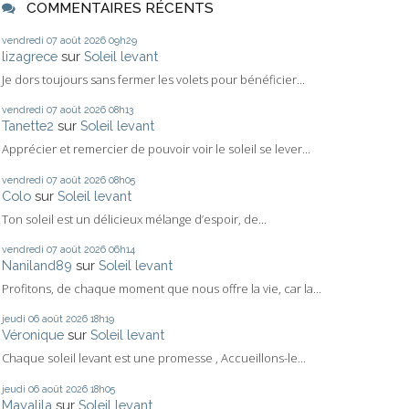
COMMENTAIRES RÉCENTS
vendredi 07
août 2026
09h29
lizagrece
sur
Soleil levant
Je dors toujours sans fermer les volets pour bénéficier...
vendredi 07
août 2026
08h13
Tanette2
sur
Soleil levant
Apprécier et remercier de pouvoir voir le soleil se lever...
vendredi 07
août 2026
08h05
Colo
sur
Soleil levant
Ton soleil est un délicieux mélange d’espoir, de...
vendredi 07
août 2026
06h14
Naniland89
sur
Soleil levant
Profitons, de chaque moment que nous offre la vie, car la...
jeudi 06
août 2026
18h19
Véronique
sur
Soleil levant
Chaque soleil levant est une promesse , Accueillons-le...
jeudi 06
août 2026
18h05
Mayalila
sur
Soleil levant