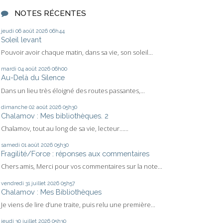
NOTES RÉCENTES
jeudi 06
août 2026
06h44
Soleil levant
Pouvoir avoir chaque matin, dans sa vie, son soleil...
mardi 04
août 2026
06h00
Au-Delà du Silence
Dans un lieu très éloigné des routes passantes,...
dimanche 02
août 2026
05h30
Chalamov : Mes bibliothèques. 2
Chalamov, tout au long de sa vie, lecteur…...
samedi 01
août 2026
05h30
Fragilité/Force : réponses aux commentaires
Chers amis, Merci pour vos commentaires sur la note...
vendredi 31
juillet 2026
05h57
Chalamov : Mes Bibliothèques
Je viens de lire d’une traite, puis relu une première...
jeudi 30
juillet 2026
05h30