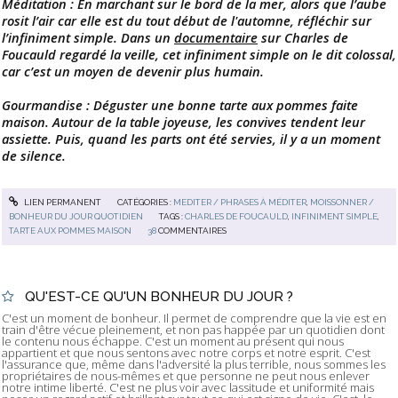
Méditation : En marchant sur le bord de la mer, alors que l’aube
rosit l’air car elle est du tout début de l'automne, réfléchir sur
l’infiniment simple. Dans un
documentaire
sur Charles de
Foucauld regardé la veille, cet infiniment simple on le dit colossal,
car c’est un moyen de devenir plus humain.
Gourmandise : Déguster une bonne tarte aux pommes faite
maison. Autour de la table joyeuse, les convives tendent leur
assiette. Puis, quand les parts ont été servies, il y a un moment
de silence.
LIEN PERMANENT
CATÉGORIES :
MEDITER / PHRASES À MÉDITER
,
MOISSONNER /
BONHEUR DU JOUR QUOTIDIEN
TAGS :
CHARLES DE FOUCAULD
,
INFINIMENT SIMPLE
,
TARTE AUX POMMES MAISON
38
COMMENTAIRES
QU'EST-CE QU'UN BONHEUR DU JOUR ?
C'est un moment de bonheur. Il permet de comprendre que la vie est en
train d'être vécue pleinement, et non pas happée par un quotidien dont
le contenu nous échappe. C'est un moment au présent qui nous
appartient et que nous sentons avec notre corps et notre esprit. C'est
l'assurance que, même dans l'adversité la plus terrible, nous sommes les
propriétaires de nous-mêmes et que personne ne peut nous enlever
notre intime liberté. C'est ne plus voir avec lassitude et uniformité mais