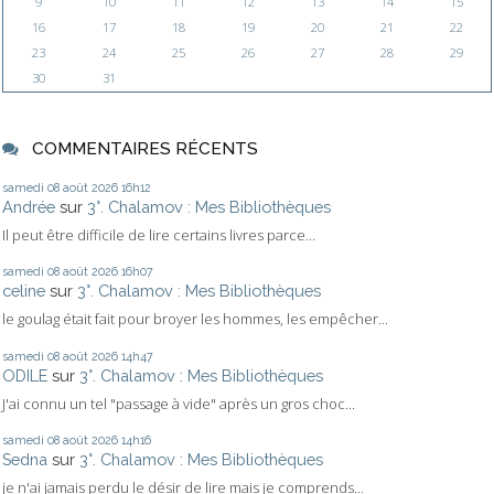
9
10
11
12
13
14
15
16
17
18
19
20
21
22
23
24
25
26
27
28
29
30
31
COMMENTAIRES RÉCENTS
samedi 08
août 2026
16h12
Andrée
sur
3°. Chalamov : Mes Bibliothèques
Il peut être difficile de lire certains livres parce...
samedi 08
août 2026
16h07
celine
sur
3°. Chalamov : Mes Bibliothèques
le goulag était fait pour broyer les hommes, les empêcher...
samedi 08
août 2026
14h47
ODILE
sur
3°. Chalamov : Mes Bibliothèques
J'ai connu un tel "passage à vide" après un gros choc...
samedi 08
août 2026
14h16
Sedna
sur
3°. Chalamov : Mes Bibliothèques
je n'ai jamais perdu le désir de lire mais je comprends...