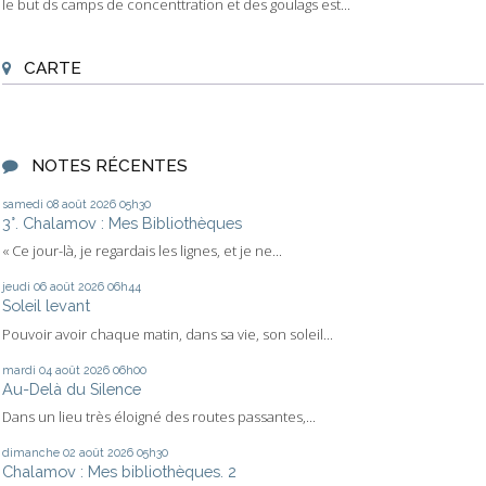
le but ds camps de concenttration et des goulags est...
CARTE
NOTES RÉCENTES
samedi 08
août 2026
05h30
3°. Chalamov : Mes Bibliothèques
« Ce jour-là, je regardais les lignes, et je ne...
jeudi 06
août 2026
06h44
Soleil levant
Pouvoir avoir chaque matin, dans sa vie, son soleil...
mardi 04
août 2026
06h00
Au-Delà du Silence
Dans un lieu très éloigné des routes passantes,...
dimanche 02
août 2026
05h30
Chalamov : Mes bibliothèques. 2