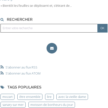
« Bientôt les feuilles se déplissent et, s’étirant de...
RECHERCHER
S'abonner au flux RSS
S'abonner au flux ATOM
TAGS POPULAIRES
mozart
être ensemble
lire
avec la vieille dame
sanary sur mer
moisson de bonheurs du jour