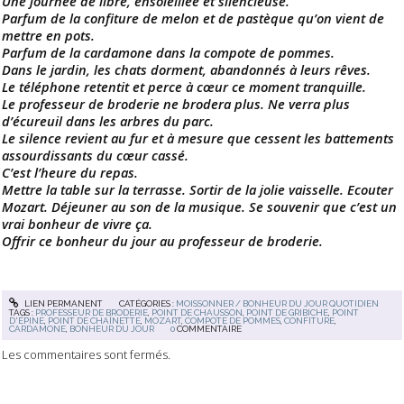
Une journée de libre, ensoleillée et silencieuse.
Parfum de la confiture de melon et de pastèque qu’on vient de
mettre en pots.
Parfum de la cardamone dans la compote de pommes.
Dans le jardin, les chats dorment, abandonnés à leurs rêves.
Le téléphone retentit et perce à cœur ce moment tranquille.
Le professeur de broderie ne brodera plus. Ne verra plus
d’écureuil dans les arbres du parc.
Le silence revient au fur et à mesure que cessent les battements
assourdissants du cœur cassé.
C’est l’heure du repas.
Mettre la table sur la terrasse. Sortir de la jolie vaisselle. Ecouter
Mozart. Déjeuner au son de la musique. Se souvenir que c’est un
vrai bonheur de vivre ça.
Offrir ce bonheur du jour au professeur de broderie.
LIEN PERMANENT
CATÉGORIES :
MOISSONNER / BONHEUR DU JOUR QUOTIDIEN
TAGS :
PROFESSEUR DE BRODERIE
,
POINT DE CHAUSSON
,
POINT DE GRIBICHE
,
POINT
D'ÉPINE
,
POINT DE CHAÎNETTE
,
MOZART
,
COMPOTE DE POMMES
,
CONFITURE
,
CARDAMONE
,
BONHEUR DU JOUR
0
COMMENTAIRE
Les commentaires sont fermés.