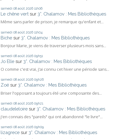
samedi 08
août 2026
11h06
Le chêne vert
sur
3°. Chalamov : Mes Bibliothèques
Même sans parler de prison, je remarque qu'enfant et...
samedi 08
août 2026
11h04
Biche
sur
3°. Chalamov : Mes Bibliothèques
Bonjour Marie, je viens de traverser plusieurs mois sans...
samedi 08
août 2026
09h51
Jo Elle
sur
3°. Chalamov : Mes Bibliothèques
O comme c'est vrai, j'ai connu cet hiver une période sans...
samedi 08
août 2026
09h26
Zoé
sur
3°. Chalamov : Mes Bibliothèques
Briser l'opposant a toujours été une composante des...
samedi 08
août 2026
09h21
claudeleloire
sur
3°. Chalamov : Mes Bibliothèques
j'en connais des "pareils" qui ont abandonné "le livre"...
samedi 08
août 2026
09h09
lizagrece
sur
3°. Chalamov : Mes Bibliothèques