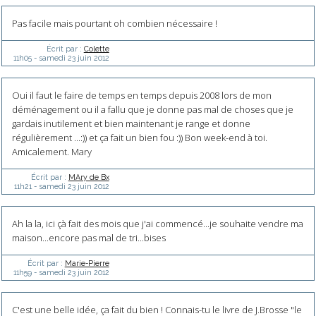
Pas facile mais pourtant oh combien nécessaire !
Écrit par :
Colette
11h05
-
samedi 23
juin 2012
Oui il faut le faire de temps en temps depuis 2008 lors de mon
déménagement ou il a fallu que je donne pas mal de choses que je
gardais inutilement et bien maintenant je range et donne
régulièrement ...:)) et ça fait un bien fou :)) Bon week-end à toi.
Amicalement. Mary
Écrit par :
MAry de Bx
11h21
-
samedi 23
juin 2012
Ah la la, ici çà fait des mois que j'ai commencé...je souhaite vendre ma
maison...encore pas mal de tri...bises
Écrit par :
Marie-Pierre
11h59
-
samedi 23
juin 2012
C'est une belle idée, ça fait du bien ! Connais-tu le livre de J.Brosse "le