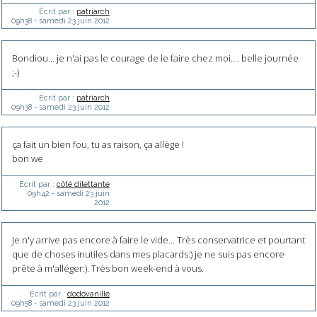
Écrit par :
patriarch
09h38
-
samedi 23
juin 2012
Bondiou... je n'ai pas le courage de le faire chez moi.... belle journée
;-)
Écrit par :
patriarch
09h38
-
samedi 23
juin 2012
ça fait un bien fou, tu as raison, ça allège !
bon we
Écrit par :
côté dilettante
09h42
-
samedi 23
juin
2012
Je n'y arrive pas encore à faire le vide... Très conservatrice et pourtant
que de choses inutiles dans mes placards:) je ne suis pas encore
prête à m'alléger:). Très bon week-end à vous.
Écrit par :
dodovanille
09h58
-
samedi 23
juin 2012