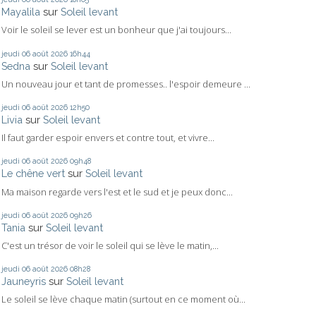
Mayalila
sur
Soleil levant
Voir le soleil se lever est un bonheur que j'ai toujours...
jeudi 06
août 2026
16h44
Sedna
sur
Soleil levant
Un nouveau jour et tant de promesses.. l'espoir demeure ...
jeudi 06
août 2026
12h50
Livia
sur
Soleil levant
Il faut garder espoir envers et contre tout, et vivre...
jeudi 06
août 2026
09h48
Le chêne vert
sur
Soleil levant
Ma maison regarde vers l'est et le sud et je peux donc...
jeudi 06
août 2026
09h26
Tania
sur
Soleil levant
C'est un trésor de voir le soleil qui se lève le matin,...
jeudi 06
août 2026
08h28
Jauneyris
sur
Soleil levant
Le soleil se lève chaque matin (surtout en ce moment où...