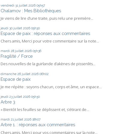
vendredi 31
juillet 2026
05h57
Chalamov : Mes Bibliothèques
Je viens de lire d’une traite, puis relu une première...
jeudi 30
juillet 2026
05h30
Espace de paix : réponses aux commentaires
Chers amis, Merci pour votre commentaire sur la note...
mardi 28
juillet 2026
05h36
Fragilité / Force
Des nouvelles de la guirlande d’akènes de pissenlits...
dimanche 26
juillet 2026
06h02
Espace de paix
Je me répète : soyons chacun, corps et âme, un espace...
jeudi 23
juillet 2026
05h30
Arbre 3
« Bientôt les feuilles se déplissent et, s’étirant de...
mardi 21
juillet 2026
18h07
Arbre 1. : réponses aux commentaires
Chers amis, Merci pour vos commentaires sur la note...