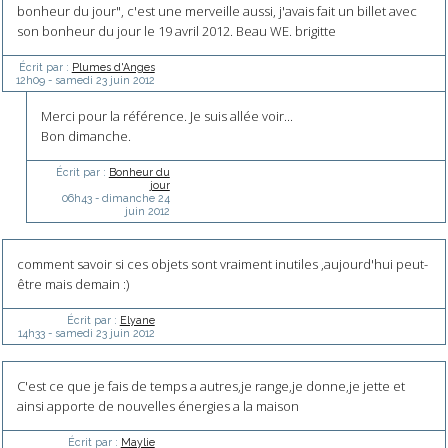
bonheur du jour", c'est une merveille aussi, j'avais fait un billet avec
son bonheur du jour le 19 avril 2012. Beau WE. brigitte
Écrit par :
Plumes d'Anges
12h09
-
samedi 23
juin 2012
Merci pour la référence. Je suis allée voir...
Bon dimanche.
Écrit par :
Bonheur du
jour
06h43
-
dimanche 24
juin 2012
comment savoir si ces objets sont vraiment inutiles ,aujourd'hui peut-
être mais demain :)
Écrit par :
Elyane
14h33
-
samedi 23
juin 2012
C'est ce que je fais de temps a autres,je range,je donne,je jette et
ainsi apporte de nouvelles énergies a la maison
Écrit par :
Maylie