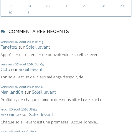
23
24
25
26
27
28
29
30
31
COMMENTAIRES RÉCENTS
vendredi 07
août 2026
08h13
Tanette2
sur
Soleil levant
Apprécier et remercier de pouvoir voir le soleil se lever...
vendredi 07
août 2026
08h05
Colo
sur
Soleil levant
Ton soleil est un délicieux mélange d’espoir, de...
vendredi 07
août 2026
06h14
Naniland89
sur
Soleil levant
Profitons, de chaque moment que nous offre la vie, car la...
jeudi 06
août 2026
18h19
Véronique
sur
Soleil levant
Chaque soleil levant est une promesse , Accueillons-le...
jeudi 06
août 2026
18h05