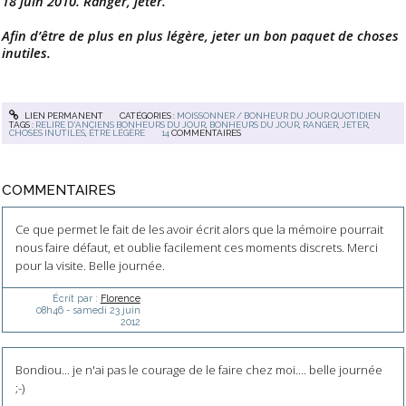
18 juin 2010. Ranger, jeter.
Afin d’être de plus en plus légère, jeter un bon paquet de choses
inutiles.
LIEN PERMANENT
CATÉGORIES :
MOISSONNER / BONHEUR DU JOUR QUOTIDIEN
TAGS :
RELIRE D'ANCIENS BONHEURS DU JOUR
,
BONHEURS DU JOUR
,
RANGER
,
JETER
,
CHOSES INUTILES
,
ÊTRE LÉGÈRE
14
COMMENTAIRES
COMMENTAIRES
Ce que permet le fait de les avoir écrit alors que la mémoire pourrait
nous faire défaut, et oublie facilement ces moments discrets. Merci
pour la visite. Belle journée.
Écrit par :
Florence
08h46
-
samedi 23
juin
2012
Bondiou... je n'ai pas le courage de le faire chez moi.... belle journée
;-)