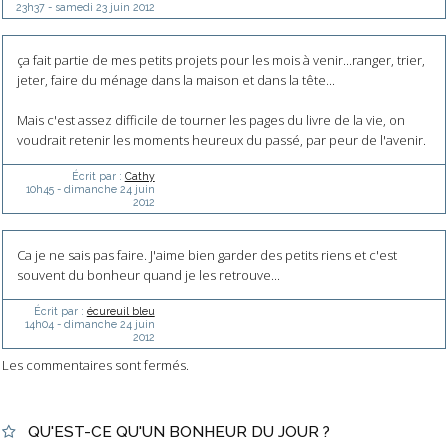
23h37
-
samedi 23
juin 2012
ça fait partie de mes petits projets pour les mois à venir...ranger, trier,
jeter, faire du ménage dans la maison et dans la tête...
Mais c'est assez difficile de tourner les pages du livre de la vie, on
voudrait retenir les moments heureux du passé, par peur de l'avenir.
Écrit par :
Cathy
10h45
-
dimanche 24
juin
2012
Ca je ne sais pas faire. J'aime bien garder des petits riens et c'est
souvent du bonheur quand je les retrouve...
Écrit par :
écureuil bleu
14h04
-
dimanche 24
juin
2012
Les commentaires sont fermés.
QU'EST-CE QU'UN BONHEUR DU JOUR ?