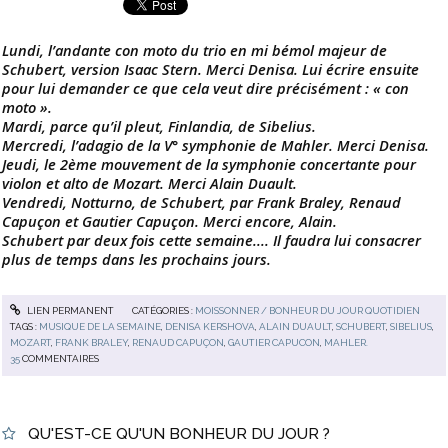
Lundi, l’andante con moto du trio en mi bémol majeur de
Schubert, version Isaac Stern. Merci Denisa. Lui écrire ensuite
pour lui demander ce que cela veut dire précisément : « con
moto ».
Mardi, parce qu’il pleut, Finlandia, de Sibelius.
Mercredi, l’adagio de la V° symphonie de Mahler. Merci Denisa.
Jeudi, le 2ème mouvement de la symphonie concertante pour
violon et alto de Mozart. Merci Alain Duault.
Vendredi, Notturno, de Schubert, par Frank Braley, Renaud
Capuçon et Gautier Capuçon. Merci encore, Alain.
Schubert par deux fois cette semaine.... Il faudra lui consacrer
plus de temps dans les prochains jours.
LIEN PERMANENT
CATÉGORIES :
MOISSONNER / BONHEUR DU JOUR QUOTIDIEN
TAGS :
MUSIQUE DE LA SEMAINE
,
DENISA KERSHOVA
,
ALAIN DUAULT
,
SCHUBERT
,
SIBELIUS
,
MOZART
,
FRANK BRALEY
,
RENAUD CAPUÇON
,
GAUTIER CAPUCON
,
MAHLER.
35
COMMENTAIRES
QU'EST-CE QU'UN BONHEUR DU JOUR ?