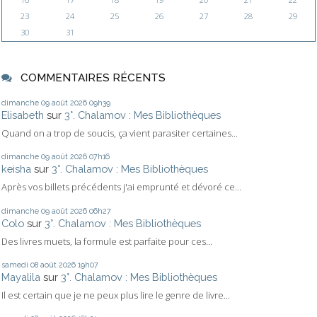
23
24
25
26
27
28
29
30
31
COMMENTAIRES RÉCENTS
dimanche 09
août 2026
09h39
Elisabeth
sur
3°. Chalamov : Mes Bibliothèques
Quand on a trop de soucis, ça vient parasiter certaines...
dimanche 09
août 2026
07h16
keisha
sur
3°. Chalamov : Mes Bibliothèques
Après vos billets précédents j'ai emprunté et dévoré ce...
dimanche 09
août 2026
06h27
Colo
sur
3°. Chalamov : Mes Bibliothèques
Des livres muets, la formule est parfaite pour ces...
samedi 08
août 2026
19h07
Mayalila
sur
3°. Chalamov : Mes Bibliothèques
Il est certain que je ne peux plus lire le genre de livre...