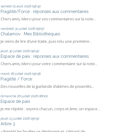
samedi 01
août 2026
05h30
Fragilité/Force : réponses aux commentaires
Chers amis, Merci pour vos commentaires sur la note...
vendredi 31
juillet 2026
05h57
Chalamov : Mes Bibliothèques
Je viens de lire d’une traite, puis relu une première...
jeudi 30
juillet 2026
05h30
Espace de paix : réponses aux commentaires
Chers amis, Merci pour votre commentaire sur la note...
mardi 28
juillet 2026
05h36
Fragilité / Force
Des nouvelles de la guirlande d’akènes de pissenlits...
dimanche 26
juillet 2026
06h02
Espace de paix
Je me répète : soyons chacun, corps et âme, un espace...
jeudi 23
juillet 2026
05h30
Arbre 3
« Bientôt les feuilles se déplissent et, s’étirant de...