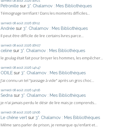
samedi 08
août 2026
16h21
Pétronille
sur
3°. Chalamov : Mes Bibliothèques
Témoignage terrifiant ! Dans les moments difficiles...
samedi 08
août 2026
16h12
Andrée
sur
3°. Chalamov : Mes Bibliothèques
Il peut être difficile de lire certains livres parce...
samedi 08
août 2026
16h07
celine
sur
3°. Chalamov : Mes Bibliothèques
le goulag était fait pour broyer les hommes, les empêcher...
samedi 08
août 2026
14h47
ODILE
sur
3°. Chalamov : Mes Bibliothèques
J'ai connu un tel "passage à vide" après un gros choc...
samedi 08
août 2026
14h16
Sedna
sur
3°. Chalamov : Mes Bibliothèques
je n'ai jamais perdu le désir de lire mais je comprends...
samedi 08
août 2026
11h06
Le chêne vert
sur
3°. Chalamov : Mes Bibliothèques
Même sans parler de prison, je remarque qu'enfant et...