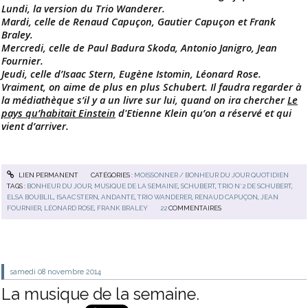
Lundi, la version du Trio Wanderer.
Mardi, celle de Renaud Capuçon, Gautier Capuçon et Frank
Braley.
Mercredi, celle de Paul Badura Skoda, Antonio Janigro, Jean
Fournier.
Jeudi, celle d’Isaac Stern, Eugène Istomin, Léonard Rose.
Vraiment, on aime de plus en plus Schubert. Il faudra regarder à
la médiathèque s’il y a un livre sur lui, quand on ira chercher
Le
pays qu’habitait Einstein
d'Etienne Klein qu’on a réservé et qui
vient d’arriver.
LIEN PERMANENT
CATÉGORIES :
MOISSONNER / BONHEUR DU JOUR QUOTIDIEN
TAGS :
BONHEUR DU JOUR
,
MUSIQUE DE LA SEMAINE
,
SCHUBERT
,
TRIO N°2 DE SCHUBERT
,
ELSA BOUBLIL
,
ISAAC STERN
,
ANDANTE
,
TRIO WANDERER
,
RENAUD CAPUÇON
,
JEAN
FOURNIER
,
LÉONARD ROSE
,
FRANK BRALEY
22
COMMENTAIRES
samedi 08
novembre 2014
La musique de la semaine.