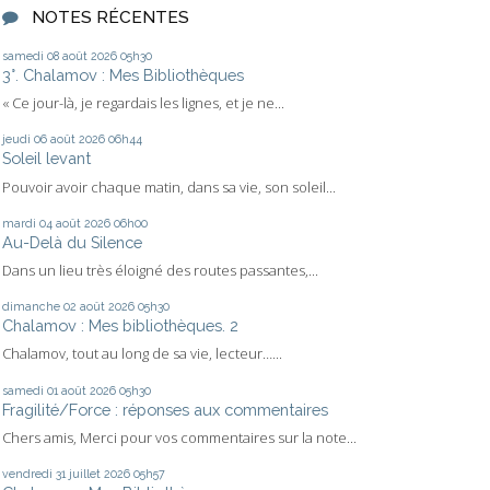
NOTES RÉCENTES
samedi 08
août 2026
05h30
3°. Chalamov : Mes Bibliothèques
« Ce jour-là, je regardais les lignes, et je ne...
jeudi 06
août 2026
06h44
Soleil levant
Pouvoir avoir chaque matin, dans sa vie, son soleil...
mardi 04
août 2026
06h00
Au-Delà du Silence
Dans un lieu très éloigné des routes passantes,...
dimanche 02
août 2026
05h30
Chalamov : Mes bibliothèques. 2
Chalamov, tout au long de sa vie, lecteur…...
samedi 01
août 2026
05h30
Fragilité/Force : réponses aux commentaires
Chers amis, Merci pour vos commentaires sur la note...
vendredi 31
juillet 2026
05h57