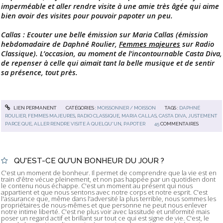
imperméable et aller rendre visite à une amie très âgée qui aime
bien avoir des visites pour pouvoir papoter un peu.
Callas : Ecouter une belle émission sur Maria Callas (émission
hebdomadaire de Daphné Roulier,
Femmes majeures
sur Radio
Classique). L’occasion, au moment de l’incontournable Casta Diva,
de repenser à celle qui aimait tant la belle musique et de sentir
sa présence, tout près.
LIEN PERMANENT
CATÉGORIES :
MOISSONNER / MOISSON
TAGS :
DAPHNÉ
ROULIER
,
FEMMES MAJEURES
,
RADIO CLASSIQUE
,
MARIA CALLAS
,
CASTA DIVA
,
JUSTEMENT
PARCE QUE
,
ALLER RENDRE VISITE À QUELQU'UN
,
PAPOTER
45
COMMENTAIRES
QU'EST-CE QU'UN BONHEUR DU JOUR ?
C'est un moment de bonheur. Il permet de comprendre que la vie est en
train d'être vécue pleinement, et non pas happée par un quotidien dont
le contenu nous échappe. C'est un moment au présent qui nous
appartient et que nous sentons avec notre corps et notre esprit. C'est
l'assurance que, même dans l'adversité la plus terrible, nous sommes les
propriétaires de nous-mêmes et que personne ne peut nous enlever
notre intime liberté. C'est ne plus voir avec lassitude et uniformité mais
poser un regard actif et brillant sur tout ce qui est signe de vie. C'est, le