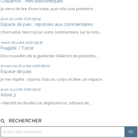
Chalamov : Mes Bibliothèques
Je viens de lire d’une traite, puis relu une première...
jeudi 30
juillet 2026
05h30
Espace de paix : réponses aux commentaires
Chers amis, Merci pour votre commentaire sur la note...
mardi 28
juillet 2026
05h36
Fragilité / Force
Des nouvelles de la guirlande d’akènes de pissenlits...
dimanche 26
juillet 2026
06h02
Espace de paix
Je me répète : soyons chacun, corps et âme, un espace...
jeudi 23
juillet 2026
05h30
Arbre 3
« Bientôt les feuilles se déplissent et, s’étirant de...
RECHERCHER