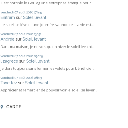
C’est horrible le Goulag une entreprise étatique pour...
vendredi 07
août 2026
17h35
Enitram
sur
Soleil levant
Le soleil se lève et une journée s'annonce ! La vie est...
vendredi 07
août 2026
13h51
Andrée
sur
Soleil levant
Dans ma maison, je ne vois qu'en hiver le soleil leva.nt....
vendredi 07
août 2026
09h29
lizagrece
sur
Soleil levant
Je dors toujours sans fermer les volets pour bénéficier...
vendredi 07
août 2026
08h13
Tanette2
sur
Soleil levant
Apprécier et remercier de pouvoir voir le soleil se lever...
CARTE