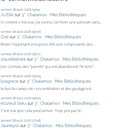
samedi 08
août 2026
09h51
Jo Elle
sur
3°. Chalamov : Mes Bibliothèques
O comme c'est vrai, j'ai connu cet hiver une période sans...
samedi 08
août 2026
09h26
Zoé
sur
3°. Chalamov : Mes Bibliothèques
Briser l'opposant a toujours été une composante des...
samedi 08
août 2026
09h21
claudeleloire
sur
3°. Chalamov : Mes Bibliothèques
j'en connais des "pareils" qui ont abandonné "le livre"...
samedi 08
août 2026
09h09
lizagrece
sur
3°. Chalamov : Mes Bibliothèques
le but ds camps de concenttration et des goulags est...
samedi 08
août 2026
09h09
écureuil bleu
sur
3°. Chalamov : Mes Bibliothèques
C'est vrai que cela peut arriver. Trop pris par le...
samedi 08
août 2026
07h56
Jauneyris
sur
3°. Chalamov : Mes Bibliothèques