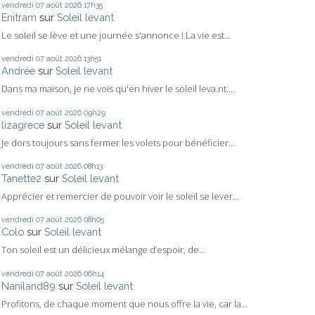
vendredi 07
août 2026
17h35
Enitram
sur
Soleil levant
Le soleil se lève et une journée s'annonce ! La vie est...
vendredi 07
août 2026
13h51
Andrée
sur
Soleil levant
Dans ma maison, je ne vois qu'en hiver le soleil leva.nt....
vendredi 07
août 2026
09h29
lizagrece
sur
Soleil levant
Je dors toujours sans fermer les volets pour bénéficier...
vendredi 07
août 2026
08h13
Tanette2
sur
Soleil levant
Apprécier et remercier de pouvoir voir le soleil se lever...
vendredi 07
août 2026
08h05
Colo
sur
Soleil levant
Ton soleil est un délicieux mélange d’espoir, de...
vendredi 07
août 2026
06h14
Naniland89
sur
Soleil levant
Profitons, de chaque moment que nous offre la vie, car la...