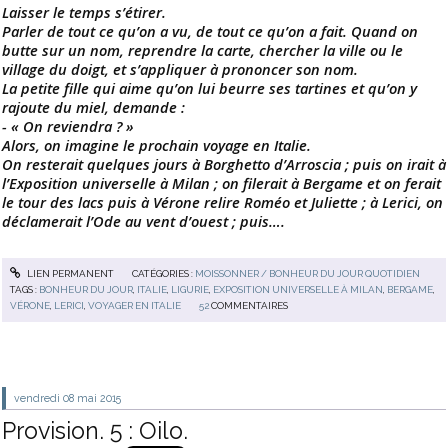
Laisser le temps s’étirer.
Parler de tout ce qu’on a vu, de tout ce qu’on a fait. Quand on
butte sur un nom, reprendre la carte, chercher la ville ou le
village du doigt, et s’appliquer à prononcer son nom.
La petite fille qui aime qu’on lui beurre ses tartines et qu’on y
rajoute du miel, demande :
- « On reviendra ? »
Alors, on imagine le prochain voyage en Italie.
On resterait quelques jours à Borghetto d’Arroscia ; puis on irait à
l’Exposition universelle à Milan ; on filerait à Bergame et on ferait
le tour des lacs puis à Vérone relire Roméo et Juliette ; à Lerici, on
déclamerait l’Ode au vent d’ouest ; puis….
LIEN PERMANENT
CATÉGORIES :
MOISSONNER / BONHEUR DU JOUR QUOTIDIEN
TAGS :
BONHEUR DU JOUR
,
ITALIE
,
LIGURIE
,
EXPOSITION UNIVERSELLE À MILAN
,
BERGAME
,
VÉRONE
,
LERICI
,
VOYAGER EN ITALIE
52
COMMENTAIRES
vendredi 08
mai 2015
Provision. 5 : Oilo.