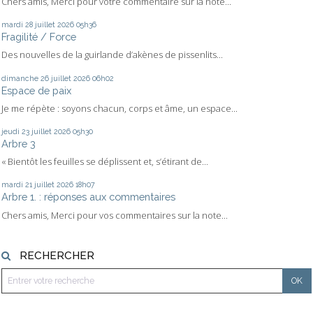
Chers amis, Merci pour votre commentaire sur la note...
mardi 28
juillet 2026
05h36
Fragilité / Force
Des nouvelles de la guirlande d’akènes de pissenlits...
dimanche 26
juillet 2026
06h02
Espace de paix
Je me répète : soyons chacun, corps et âme, un espace...
jeudi 23
juillet 2026
05h30
Arbre 3
« Bientôt les feuilles se déplissent et, s’étirant de...
mardi 21
juillet 2026
18h07
Arbre 1. : réponses aux commentaires
Chers amis, Merci pour vos commentaires sur la note...
RECHERCHER