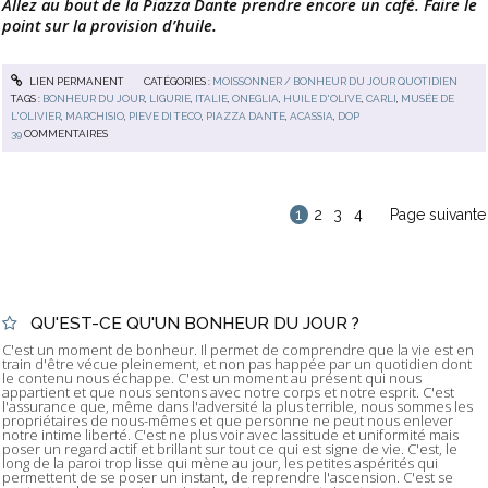
Allez au bout de la Piazza Dante prendre encore un café. Faire le
point sur la provision d’huile.
LIEN PERMANENT
CATÉGORIES :
MOISSONNER / BONHEUR DU JOUR QUOTIDIEN
TAGS :
BONHEUR DU JOUR
,
LIGURIE
,
ITALIE
,
ONEGLIA
,
HUILE D'OLIVE
,
CARLI
,
MUSÉE DE
L'OLIVIER
,
MARCHISIO
,
PIEVE DI TECO
,
PIAZZA DANTE
,
ACASSIA
,
DOP
39
COMMENTAIRES
1
2
3
4
Page suivante
QU'EST-CE QU'UN BONHEUR DU JOUR ?
C'est un moment de bonheur. Il permet de comprendre que la vie est en
train d'être vécue pleinement, et non pas happée par un quotidien dont
le contenu nous échappe. C'est un moment au présent qui nous
appartient et que nous sentons avec notre corps et notre esprit. C'est
l'assurance que, même dans l'adversité la plus terrible, nous sommes les
propriétaires de nous-mêmes et que personne ne peut nous enlever
notre intime liberté. C'est ne plus voir avec lassitude et uniformité mais
poser un regard actif et brillant sur tout ce qui est signe de vie. C'est, le
long de la paroi trop lisse qui mène au jour, les petites aspérités qui
permettent de se poser un instant, de reprendre l'ascension. C'est se