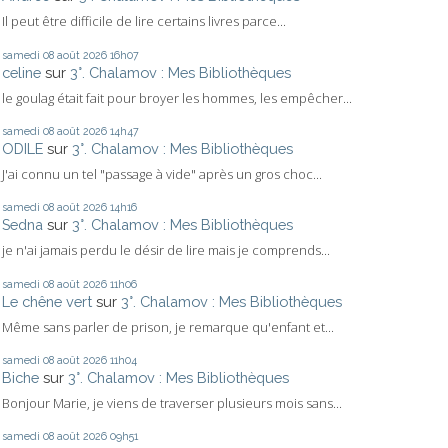
Il peut être difficile de lire certains livres parce...
samedi 08
août 2026
16h07
celine
sur
3°. Chalamov : Mes Bibliothèques
le goulag était fait pour broyer les hommes, les empêcher...
samedi 08
août 2026
14h47
ODILE
sur
3°. Chalamov : Mes Bibliothèques
J'ai connu un tel "passage à vide" après un gros choc...
samedi 08
août 2026
14h16
Sedna
sur
3°. Chalamov : Mes Bibliothèques
je n'ai jamais perdu le désir de lire mais je comprends...
samedi 08
août 2026
11h06
Le chêne vert
sur
3°. Chalamov : Mes Bibliothèques
Même sans parler de prison, je remarque qu'enfant et...
samedi 08
août 2026
11h04
Biche
sur
3°. Chalamov : Mes Bibliothèques
Bonjour Marie, je viens de traverser plusieurs mois sans...
samedi 08
août 2026
09h51