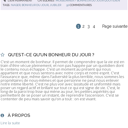
LIEN PERMANENT
CATÉGORIES :
MOISSONNER / BONHEUR DU JOUR QUOTIDIEN
TAGS :
NAGER
,
BONHEUR DU JOUR
,
JUBILER
50
COMMENTAIRES
1
2
3
4
Page suivante
QU'EST-CE QU'UN BONHEUR DU JOUR ?
C'est un moment de bonheur. Il permet de comprendre que la vie est en
train d'être vécue pleinement, et non pas happée par un quotidien dont
le contenu nous échappe. C'est un moment au présent qui nous
appartient et que nous sentons avec notre corps et notre esprit. C'est
l'assurance que, même dans l'adversité la plus terrible, nous sommes les
propriétaires de nous-mêmes et que personne ne peut nous enlever
notre intime liberté. C'est ne plus voir avec lassitude et uniformité mais
poser un regard actif et brillant sur tout ce qui est signe de vie. C'est, le
long de la paroi trop lisse qui mène au jour, les petites aspérités qui
permettent de se poser un instant, de reprendre l'ascension. C'est se
contenter de peu mais savoir qu'on a tout : on est vivant.
À PROPOS
Lire la suite