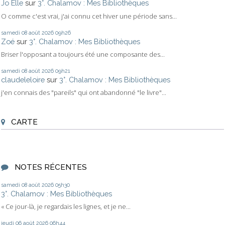
Jo Elle
sur
3°. Chalamov : Mes Bibliothèques
O comme c'est vrai, j'ai connu cet hiver une période sans...
samedi 08
août 2026
09h26
Zoé
sur
3°. Chalamov : Mes Bibliothèques
Briser l'opposant a toujours été une composante des...
samedi 08
août 2026
09h21
claudeleloire
sur
3°. Chalamov : Mes Bibliothèques
j'en connais des "pareils" qui ont abandonné "le livre"...
CARTE
NOTES RÉCENTES
samedi 08
août 2026
05h30
3°. Chalamov : Mes Bibliothèques
« Ce jour-là, je regardais les lignes, et je ne...
jeudi 06
août 2026
06h44