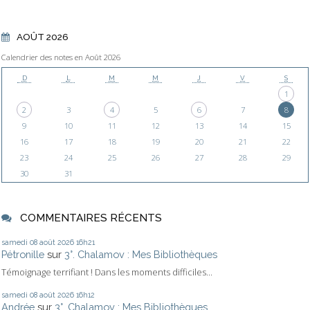
AOÛT 2026
Calendrier des notes en Août 2026
D
L
M
M
J
V
S
1
2
3
4
5
6
7
8
9
10
11
12
13
14
15
16
17
18
19
20
21
22
23
24
25
26
27
28
29
30
31
COMMENTAIRES RÉCENTS
samedi 08
août 2026
16h21
Pétronille
sur
3°. Chalamov : Mes Bibliothèques
Témoignage terrifiant ! Dans les moments difficiles...
samedi 08
août 2026
16h12
Andrée
sur
3°. Chalamov : Mes Bibliothèques