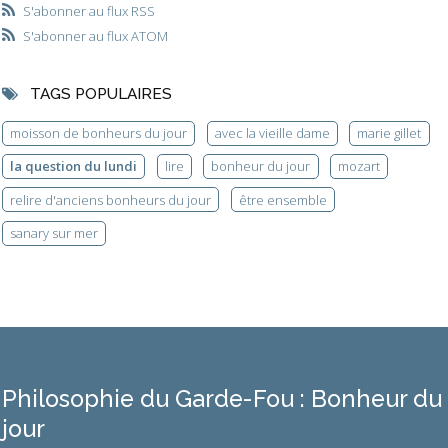
S'abonner au flux RSS
S'abonner au flux ATOM
TAGS POPULAIRES
moisson de bonheurs du jour
avec la vieille dame
marie gillet
la question du lundi
lire
bonheur du jour
mozart
relire d'anciens bonheurs du jour
être ensemble
sanary sur mer
Philosophie du Garde-Fou : Bonheur du
jour