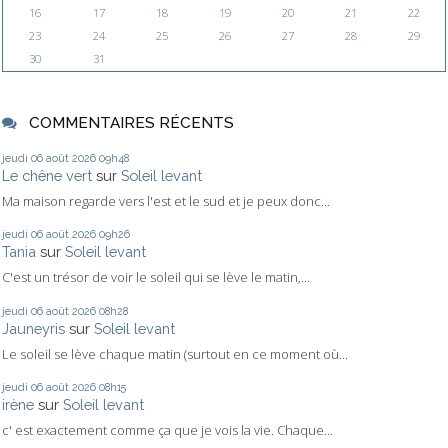
16
17
18
19
20
21
22
23
24
25
26
27
28
29
30
31
COMMENTAIRES RÉCENTS
jeudi 06
août 2026
09h48
Le chêne vert
sur
Soleil levant
Ma maison regarde vers l'est et le sud et je peux donc...
jeudi 06
août 2026
09h26
Tania
sur
Soleil levant
C'est un trésor de voir le soleil qui se lève le matin,...
jeudi 06
août 2026
08h28
Jauneyris
sur
Soleil levant
Le soleil se lève chaque matin (surtout en ce moment où...
jeudi 06
août 2026
08h15
irène
sur
Soleil levant
c' est exactement comme ça que je vois la vie. Chaque...