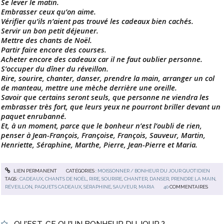
Se lever le matin.
Embrasser ceux qu’on aime.
Vérifier qu’ils n’aient pas trouvé les cadeaux bien cachés.
Servir un bon petit déjeuner.
Mettre des chants de Noël.
Partir faire encore des courses.
Acheter encore des cadeaux car il ne faut oublier personne.
S’occuper du dîner du réveillon.
Rire, sourire, chanter, danser, prendre la main, arranger un col
de manteau, mettre une mèche derrière une oreille.
Savoir que certains seront seuls, que personne ne viendra les
embrasser très fort, que leurs yeux ne pourront briller devant un
paquet enrubanné.
Et, à un moment, parce que le bonheur n’est l’oubli de rien,
penser à Jean-François, Françoise, François, Sauveur, Martin,
Henriette, Séraphine, Marthe, Pierre, Jean-Pierre et Maria.
LIEN PERMANENT
CATÉGORIES :
MOISSONNER / BONHEUR DU JOUR QUOTIDIEN
TAGS :
CADEAUX
,
CHANTS DE NOËL
,
RIRE
,
SOURIRE
,
CHANTER
,
DANSER
,
PRENDRE LA MAIN
,
RÉVEILLON
,
PAQUETS CADEAUX
,
SÉRAPHINE
,
SAUVEUR
,
MARIA
40
COMMENTAIRES
QU'EST-CE QU'UN BONHEUR DU JOUR ?