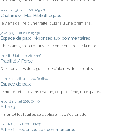
Chers amis, Merci pour vos commentaires sur la note...
vendredi 31
juillet 2026
05h57
Chalamov : Mes Bibliothèques
Je viens de lire d’une traite, puis relu une première...
jeudi 30
juillet 2026
05h30
Espace de paix : réponses aux commentaires
Chers amis, Merci pour votre commentaire sur la note...
mardi 28
juillet 2026
05h36
Fragilité / Force
Des nouvelles de la guirlande d’akènes de pissenlits...
dimanche 26
juillet 2026
06h02
Espace de paix
Je me répète : soyons chacun, corps et âme, un espace...
jeudi 23
juillet 2026
05h30
Arbre 3
« Bientôt les feuilles se déplissent et, s’étirant de...
mardi 21
juillet 2026
18h07
Arbre 1. : réponses aux commentaires