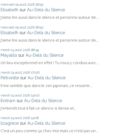
mercredi 05
août 2026
16h52
Elisabeth
sur
Au-Delà du Silence
J'aime lire aussi dans le silence et personne autour de...
mercredi 05
août 2026
16h52
Elisabeth
sur
Au-Delà du Silence
J'aime lire aussi dans le silence et personne autour de...
mardi 04
août 2026
18h39
Mayalila
sur
Au-Delà du Silence
Un lieu exceptionnel en effet ! Tu nous y conduis avec...
mardi 04
août 2026
17h26
Pétronille
sur
Au-Delà du Silence
Il me semble que dans le zen japonais ,ce ressenti...
mardi 04
août 2026
14h20
Enitram
sur
Au-Delà du Silence
J'entends tout à fait ce silence si dense et...
mardi 04
août 2026
14h18
lizagrece
sur
Au-Delà du Silence
C'est un peu comme ça chez moi mais ce n'est pas un...