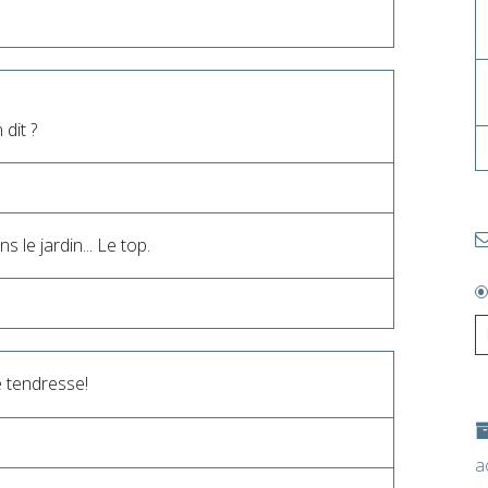
dit ?
s le jardin... Le top.
 tendresse!
a