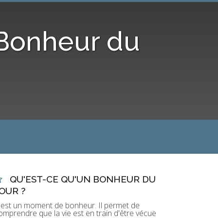
 Bonheur du
QU'EST-CE QU'UN BONHEUR DU
OUR ?
'est un moment de bonheur. Il permet de
omprendre que la vie est en train d'être vécue