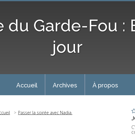
e du Garde-Fou :
jour
Accueil
Archives
À propos
ccueil
Passer la soirée avec Nadia.
J
C
c