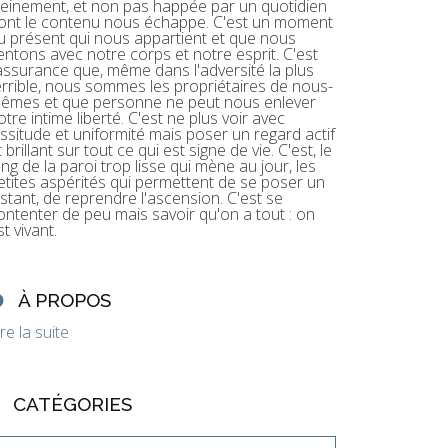
leinement, et non pas happée par un quotidien
ont le contenu nous échappe. C'est un moment
u présent qui nous appartient et que nous
entons avec notre corps et notre esprit. C'est
'assurance que, même dans l'adversité la plus
errible, nous sommes les propriétaires de nous-
êmes et que personne ne peut nous enlever
otre intime liberté. C'est ne plus voir avec
assitude et uniformité mais poser un regard actif
t brillant sur tout ce qui est signe de vie. C'est, le
ong de la paroi trop lisse qui mène au jour, les
etites aspérités qui permettent de se poser un
nstant, de reprendre l'ascension. C'est se
ontenter de peu mais savoir qu'on a tout : on
st vivant.
À PROPOS
ire la suite
CATÉGORIES