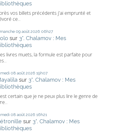
ibliothèques
près vos billets précédents j'ai emprunté et
évoré ce...
imanche 09
août 2026
06h27
olo
sur
3°. Chalamov : Mes
ibliothèques
es livres muets, la formule est parfaite pour
s...
amedi 08
août 2026
19h07
ayalila
sur
3°. Chalamov : Mes
ibliothèques
l est certain que je ne peux plus lire le genre de
vre...
amedi 08
août 2026
16h21
étronille
sur
3°. Chalamov : Mes
ibliothèques