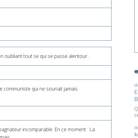
en oubliant tout se qui se passe alentour...
d
te communiste qui ne souriait jamais.
E
B
Q
c
d
mpagnateur incomparable. En ce moment : La
k
amais.