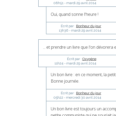
08h51
-
mardi 29
avril 2014
Oui, quand sonne l'heure !
Écrit par :
Bonheur du jour
13h36
-
mardi 29
avril 2014
... et prendre un livre que l'on dévorera 
Écrit par :
Oxygène
11h24
-
mardi 29
avril 2014
Un bon livre : en ce moment, la peti
Bonne journée.
Écrit par :
Bonheur du jour
05h22
-
mercredi 30
avril 2014
Un bon livre est toujours un acco
petite communiste qui ne souriait j