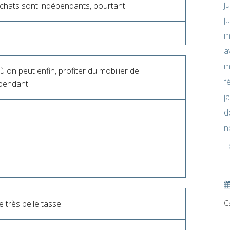
j
es chats sont indépendants, pourtant.
j
m
a
m
 on peut enfin, profiter du mobilier de
f
ependant!
j
d
n
T
 très belle tasse !
C