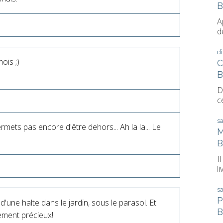
B
A
d
d
ois ;)
C
B
D
ce
s
mets pas encore d'être dehors... Ah la la... Le
M
B
I
li
s
P
une halte dans le jardin, sous le parasol. Et
B
ement précieux!