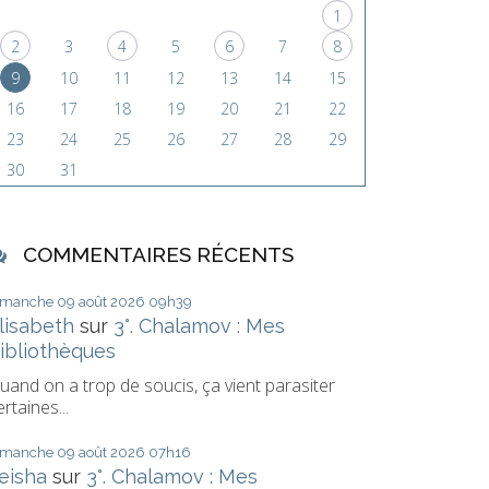
1
2
3
4
5
6
7
8
9
10
11
12
13
14
15
16
17
18
19
20
21
22
23
24
25
26
27
28
29
30
31
COMMENTAIRES RÉCENTS
imanche 09
août 2026
09h39
lisabeth
sur
3°. Chalamov : Mes
ibliothèques
uand on a trop de soucis, ça vient parasiter
ertaines...
imanche 09
août 2026
07h16
eisha
sur
3°. Chalamov : Mes