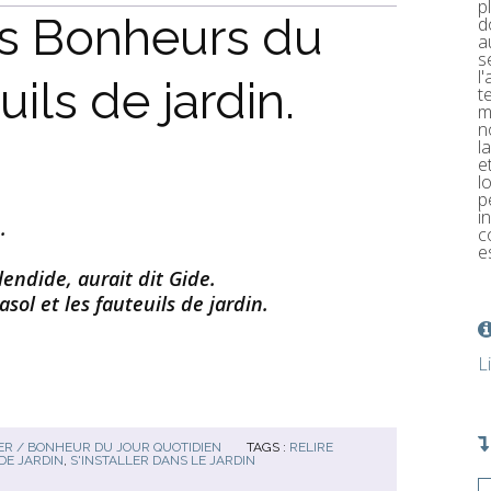
p
ns Bonheurs du
d
a
s
l
uils de jardin.
t
m
n
l
e
l
p
i
.
c
e
plendide, aurait dit Gide.
asol et les fauteuils de jardin.
L
R / BONHEUR DU JOUR QUOTIDIEN
TAGS :
RELIRE
DE JARDIN
,
S'INSTALLER DANS LE JARDIN