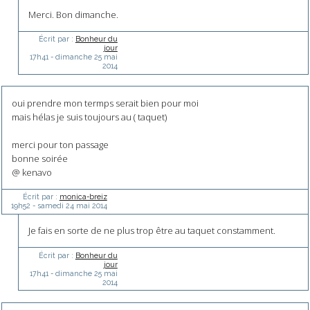
Merci. Bon dimanche.
Écrit par :
Bonheur du
jour
17h41
-
dimanche 25
mai
2014
oui prendre mon termps serait bien pour moi
mais hélas je suis toujours au ( taquet)
merci pour ton passage
bonne soirée
@ kenavo
Écrit par :
monica-breiz
19h52
-
samedi 24
mai 2014
Je fais en sorte de ne plus trop être au taquet constamment.
Écrit par :
Bonheur du
jour
17h41
-
dimanche 25
mai
2014