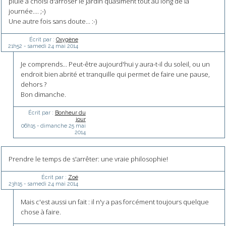
pluie a choisi d'arroser le jardin quasiment tout au long de la
journée.... ;-)
Une autre fois sans doute... :-)
Écrit par :
Oxygène
21h52
-
samedi 24
mai 2014
Je comprends... Peut-être aujourd'hui y aura-t-il du soleil, ou un
endroit bien abrité et tranquille qui permet de faire une pause,
dehors ?
Bon dimanche.
Écrit par :
Bonheur du
jour
06h15
-
dimanche 25
mai
2014
Prendre le temps de s'arrêter: une vraie philosophie!
Écrit par :
Zoé
23h15
-
samedi 24
mai 2014
Mais c'est aussi un fait : il n'y a pas forcément toujours quelque
chose à faire.