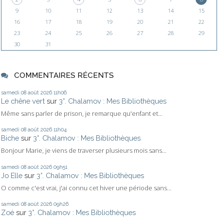
9
10
11
12
13
14
15
16
17
18
19
20
21
22
23
24
25
26
27
28
29
30
31
COMMENTAIRES RÉCENTS
samedi 08
août 2026
11h06
Le chêne vert
sur
3°. Chalamov : Mes Bibliothèques
Même sans parler de prison, je remarque qu'enfant et...
samedi 08
août 2026
11h04
Biche
sur
3°. Chalamov : Mes Bibliothèques
Bonjour Marie, je viens de traverser plusieurs mois sans...
samedi 08
août 2026
09h51
Jo Elle
sur
3°. Chalamov : Mes Bibliothèques
O comme c'est vrai, j'ai connu cet hiver une période sans...
samedi 08
août 2026
09h26
Zoé
sur
3°. Chalamov : Mes Bibliothèques