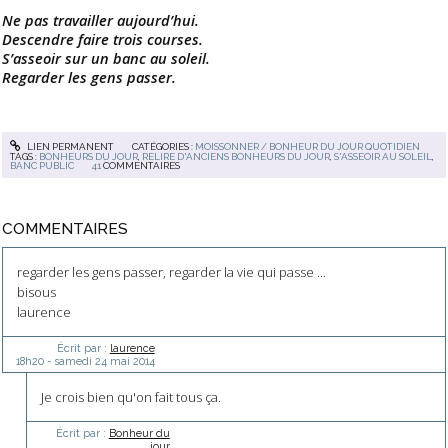
Ne pas travailler aujourd’hui.
Descendre faire trois courses.
S’asseoir sur un banc au soleil.
Regarder les gens passer.
LIEN PERMANENT
CATÉGORIES :
MOISSONNER / BONHEUR DU JOUR QUOTIDIEN
TAGS :
BONHEURS DU JOUR
,
RELIRE D'ANCIENS BONHEURS DU JOUR
,
S'ASSEOIR AU SOLEIL
,
BANC PUBLIC
41
COMMENTAIRES
COMMENTAIRES
regarder les gens passer, regarder la vie qui passe ...
bisous
laurence
Écrit par :
laurence
18h20
-
samedi 24
mai 2014
Je crois bien qu'on fait tous ça.
Écrit par :
Bonheur du
jour