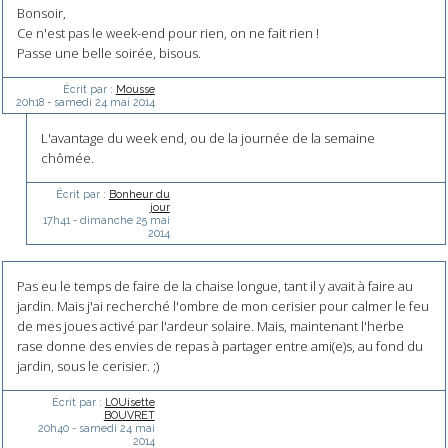
Bonsoir,
Ce n'est pas le week-end pour rien, on ne fait rien !
Passe une belle soirée, bisous.
Écrit par :
Mousse
20h18
-
samedi 24
mai 2014
L'avantage du week end, ou de la journée de la semaine
chômée.
Écrit par :
Bonheur du
jour
17h41
-
dimanche 25
mai
2014
Pas eu le temps de faire de la chaise longue, tant il y avait à faire au
jardin. Mais j'ai recherché l'ombre de mon cerisier pour calmer le feu
de mes joues activé par l'ardeur solaire. Mais, maintenant l'herbe
rase donne des envies de repas à partager entre ami(e)s, au fond du
jardin, sous le cerisier. ;)
Écrit par :
LOUisette
BOUVRET
20h40
-
samedi 24
mai
2014