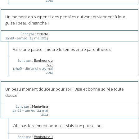
2014
Un moment en suspens ! des pensées qui vont et viennent à leur
guise ! beau dimanche !
Écrit par :
Colette
19h18
-
samedi 24
mai 2014
Faire une pause - mettre le temps entre parenthèses.
Écrit par :
Bonheur du
jour
17h26
-
dimanche 25
mai
2014
Un beau moment douceur pour soi!!! Bise et bonne soirée toute
douce!
Écrit par :
Maria-lina
19h22
-
samedi 24
mai
2014
Oh, pas forcément pour soi. Mais une pause, oui.
Écrit par :
Bonheur du