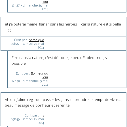
jour
17h27
-
dimanche 25
mai
2014
et j'ajouterai même, flâner dans les herbes ... car la nature est si belle
... ;-)
Écrit par :
Véronique
19h27
-
samedi 24
mai
2014
Etre dans la nature, c'est dès que je peux. Et pieds nus, si
possible !
Écrit par :
Bonheur du
jour
17h40
-
dimanche 25
mai
2014
Ah oui j'aime regarder passer les gens, et prendre le temps de vivre...
beau message de bonheur et sérénité
Écrit par :
Iris
19h49
-
samedi 24
mai
2014