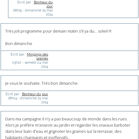
Écrit par :
Bonheur du
jour
06h15
-
dimanche 25
mai
2014
Très joli programme pour demain matin s'il ya du... soleil !!!
Bon dimanche
Écrit par :
Mingingi des
prairies
23h22
-
samedi 24
mai
2014
Je vous le souhaite. Très bon dimanche.
Écrit par :
Bonheur du jour
06h14
-
dimanche 25
mai
2014
Dans ma campagne il n'y a pas beaucoup de monde dans les rues.
Alors je préfère m'asseoir au jardin et regarder les oiseaux barboter
dans leur bain d'eau et grignoter les graines sur la terrasse, des
habitants charmants et inoffensifs..