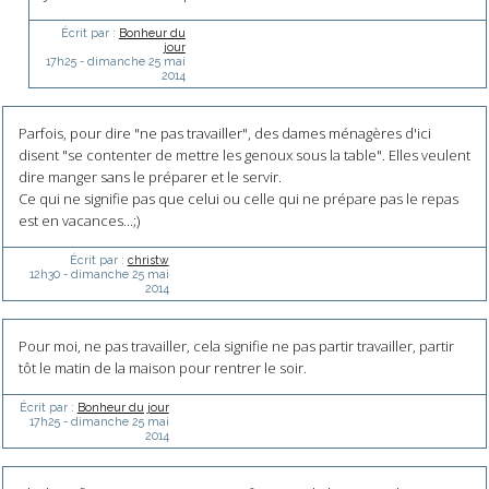
Écrit par :
Bonheur du
jour
17h25
-
dimanche 25
mai
2014
Parfois, pour dire "ne pas travailler", des dames ménagères d'ici
disent "se contenter de mettre les genoux sous la table". Elles veulent
dire manger sans le préparer et le servir.
Ce qui ne signifie pas que celui ou celle qui ne prépare pas le repas
est en vacances...;)
Écrit par :
christw
12h30
-
dimanche 25
mai
2014
Pour moi, ne pas travailler, cela signifie ne pas partir travailler, partir
tôt le matin de la maison pour rentrer le soir.
Écrit par :
Bonheur du jour
17h25
-
dimanche 25
mai
2014