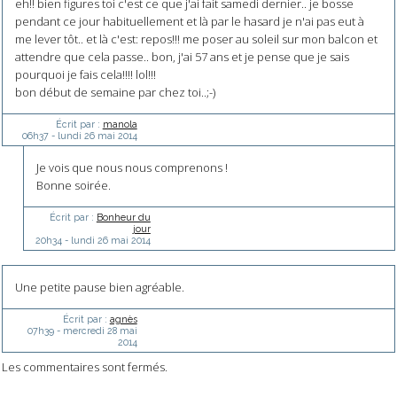
eh!! bien figures toi c'est ce que j'ai fait samedi dernier.. je bosse
pendant ce jour habituellement et là par le hasard je n'ai pas eut à
me lever tôt.. et là c'est: repos!!! me poser au soleil sur mon balcon et
attendre que cela passe.. bon, j'ai 57 ans et je pense que je sais
pourquoi je fais cela!!!! lol!!!
bon début de semaine par chez toi..;-)
Écrit par :
manola
06h37
-
lundi 26
mai 2014
Je vois que nous nous comprenons !
Bonne soirée.
Écrit par :
Bonheur du
jour
20h34
-
lundi 26
mai 2014
Une petite pause bien agréable.
Écrit par :
agnès
07h39
-
mercredi 28
mai
2014
Les commentaires sont fermés.