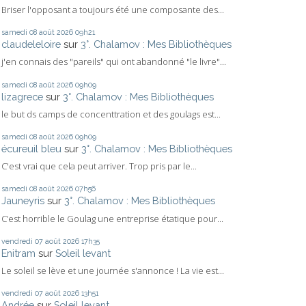
Briser l'opposant a toujours été une composante des...
samedi 08
août 2026
09h21
claudeleloire
sur
3°. Chalamov : Mes Bibliothèques
j'en connais des "pareils" qui ont abandonné "le livre"...
samedi 08
août 2026
09h09
lizagrece
sur
3°. Chalamov : Mes Bibliothèques
le but ds camps de concenttration et des goulags est...
samedi 08
août 2026
09h09
écureuil bleu
sur
3°. Chalamov : Mes Bibliothèques
C'est vrai que cela peut arriver. Trop pris par le...
samedi 08
août 2026
07h56
Jauneyris
sur
3°. Chalamov : Mes Bibliothèques
C’est horrible le Goulag une entreprise étatique pour...
vendredi 07
août 2026
17h35
Enitram
sur
Soleil levant
Le soleil se lève et une journée s'annonce ! La vie est...
vendredi 07
août 2026
13h51
Andrée
sur
Soleil levant