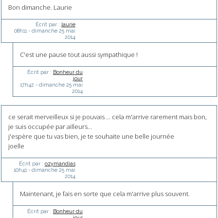
Bon dimanche. Laurie
Écrit par :
laurie
08h11
-
dimanche 25
mai
2014
C'est une pause tout aussi sympathique !
Écrit par :
Bonheur du
jour
17h42
-
dimanche 25
mai
2014
ce serait merveilleux si je pouvais ... cela m'arrive rarement mais bon,
je suis occupée par ailleurs...
j'espère que tu vas bien, je te souhaite une belle journée
joelle
Écrit par :
ozymandias
10h41
-
dimanche 25
mai
2014
Maintenant, je fais en sorte que cela m'arrive plus souvent.
Écrit par :
Bonheur du
jour