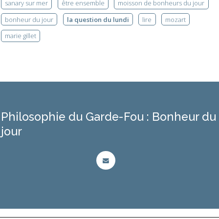
sanary sur mer
être ensemble
moisson de bonheurs du jour
bonheur du jour
la question du lundi
lire
mozart
marie gillet
Philosophie du Garde-Fou : Bonheur du
jour