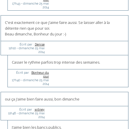
17h43
-
dimanche 25
mai
2014
C'est exactement ce que j'aime faire aussi. Se laisser aller à la
détente rien que pour soi.
Beau dimanche, Bonheur du jour :-)
Écrit par :
Denise
11h10
-
dimanche 25
mai
2014
Casser le rythme parfois trop intense des semaines.
Écrit par :
Bonheur du
jour
17h40
-
dimanche 25
mai
2014
oui ça j'aime bien faire aussi, bon dimanche
Écrit par :
witney
11h46
-
dimanche 25
mai
2014
J'aime bien les bancs publics.