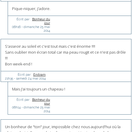
Pique-niquer, j'adore.
Écrit par :
Bonheur du
jour
06h16
-
dimanche 25
mai
2014
S'asseoir au soleil et c'est tout mais c'est énorme !!!!
Sans oublier mon écran total car ma peau rougit et ce n'est pas drôle
!!!
Bon week-end !
Écrit par :
Enitram
21h35
-
samedi 24
mai 2014
Mais j'ai toujours un chapeau !
Écrit par :
Bonheur du
jour
06h14
-
dimanche 25
mai
2014
Un bonheur de "ton" jour, impossible chez nous aujourd'hui où la