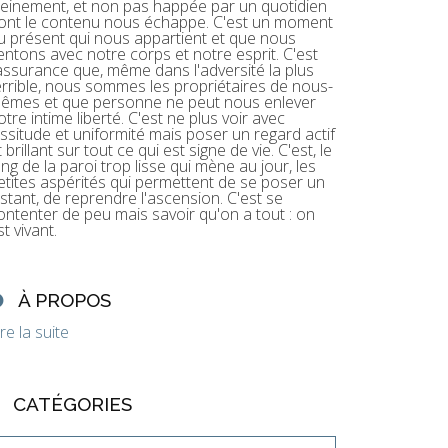
leinement, et non pas happée par un quotidien
ont le contenu nous échappe. C'est un moment
u présent qui nous appartient et que nous
entons avec notre corps et notre esprit. C'est
'assurance que, même dans l'adversité la plus
errible, nous sommes les propriétaires de nous-
êmes et que personne ne peut nous enlever
otre intime liberté. C'est ne plus voir avec
assitude et uniformité mais poser un regard actif
t brillant sur tout ce qui est signe de vie. C'est, le
ong de la paroi trop lisse qui mène au jour, les
etites aspérités qui permettent de se poser un
nstant, de reprendre l'ascension. C'est se
ontenter de peu mais savoir qu'on a tout : on
st vivant.
À PROPOS
ire la suite
CATÉGORIES