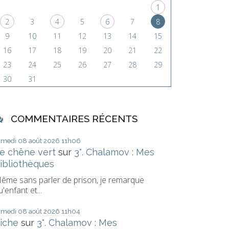
1
2
3
4
5
6
7
8
9
10
11
12
13
14
15
16
17
18
19
20
21
22
23
24
25
26
27
28
29
30
31
COMMENTAIRES RÉCENTS
amedi 08
août 2026
11h06
e chêne vert
sur
3°. Chalamov : Mes
ibliothèques
ême sans parler de prison, je remarque
u'enfant et...
amedi 08
août 2026
11h04
iche
sur
3°. Chalamov : Mes