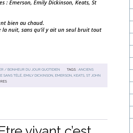
 : Emerson, Emily Dickinson, Keats, St
vent bien au chaud.
la nuit, sans qu’il y ait un seul bruit tout
R / BONHEUR DU JOUR QUOTIDIEN
TAGS :
ANCIENS
ÉE SANS TÉLÉ
,
EMILY DICKINSON
,
EMERSON
,
KEATS
,
ST JOHN
RES
Etre vivant c’est…