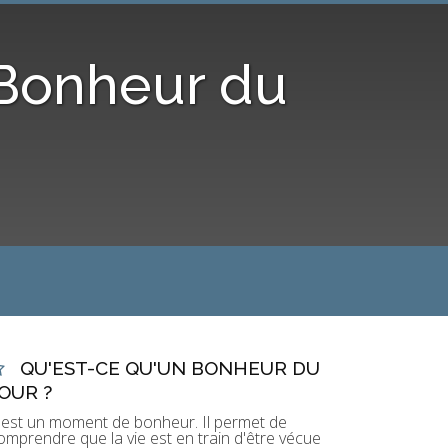
 Bonheur du
QU'EST-CE QU'UN BONHEUR DU
OUR ?
'est un moment de bonheur. Il permet de
omprendre que la vie est en train d'être vécue