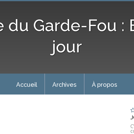
e du Garde-Fou :
jour
Accueil
Archives
À propos
J
C
c