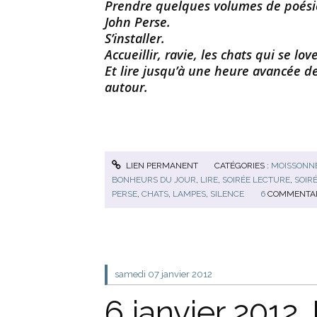
Prendre quelques volumes de poésies
John Perse.
S’installer.
Accueillir, ravie, les chats qui se lo
Et lire jusqu’à une heure avancée de 
autour.
LIEN PERMANENT
CATÉGORIES :
MOISSONNE
BONHEURS DU JOUR
,
LIRE
,
SOIRÉE LECTURE
,
SOIR
PERSE
,
CHATS
,
LAMPES
,
SILENCE
6
COMMENTAI
samedi 07
janvier 2012
6 janvier 2012. 