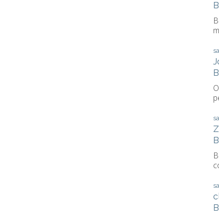
B
B
m
s
J
B
O
p
s
Z
B
B
c
s
c
B