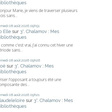
ibliothèques
onjour Marie, je viens de traverser plusieurs
ois sans...
amedi 08
août 2026
09h51
o Elle
sur
3°. Chalamov : Mes
ibliothèques
 comme c'est vrai, j'ai connu cet hiver une
ériode sans...
amedi 08
août 2026
09h26
oé
sur
3°. Chalamov : Mes
ibliothèques
riser l'opposant a toujours été une
omposante des...
amedi 08
août 2026
09h21
laudeleloire
sur
3°. Chalamov : Mes
ibliothèques