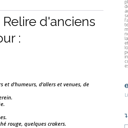
p
d
a
s
. Relire d'anciens
l
t
m
ur :
n
l
e
l
p
i
c
e
 et d’humeurs, d’allers et venues, de
L
erein.
ée.
es.
 thé rouge, quelques crakers.