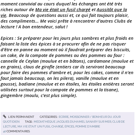
moment convivial au cours duquel les échanges ont été très
riches autour de
Ma vie était un fusil chargé
et
Aussitôt que la
vie
. Beaucoup de questions aussi et, ce qui fait toujours plaisir,
des compliments… Me voici prête à rencontrer d’autres Clubs de
lecture ! A bon entendeur, salut !
Epices : Se préparer pour les jours plus sombres et plus froids en
faisant la liste des épices à se procurer afin de ne pas risquer
d’être en panne au moment où il faudrait préparer des biscuits,
un cake, de la compote de pommes ou des pommes au four :
cannelle de Ceylan (moulue et en bâtons), cardamone (moulue et
en grains), clous de girofle (entiers car ils serviront beaucoup
pour faire des pommes d’ambre et, pour les cakes, comme il n’en
faut jamais beaucoup, on les pilera), vanille (moulue et en
gousse), badiane (moulue et en étoiles, les étoiles entières seront
utilisées surtout pour la compote de pommes et la tisane),
gingembre (moulu, c’est plus simple).
LIEN PERMANENT
CATÉGORIES :
ECRIRE
,
MOISSONNER / BONHEUR DU JOUR
QUOTIDIEN
TAGS :
MÉDIATHÈQUE JACQUES DUHAMEL SANARY SUR MER
,
CLUB DE
LECTURE
,
MA VIE ÉTAIT UN FUSIL CHARGÉ
,
ÉPICES
,
POMME D'AMBRE
40
COMMENTAIRES