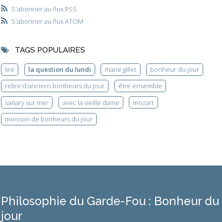
S'abonner au flux RSS
S'abonner au flux ATOM
TAGS POPULAIRES
lire
la question du lundi
marie gillet
bonheur du jour
relire d'anciens bonheurs du jour
être ensemble
sanary sur mer
avec la vieille dame
mozart
moisson de bonheurs du jour
Philosophie du Garde-Fou : Bonheur du
jour