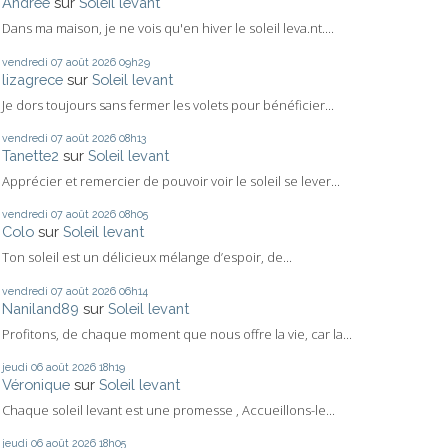
Andrée
sur
Soleil levant
Dans ma maison, je ne vois qu'en hiver le soleil leva.nt....
vendredi 07
août 2026
09h29
lizagrece
sur
Soleil levant
Je dors toujours sans fermer les volets pour bénéficier...
vendredi 07
août 2026
08h13
Tanette2
sur
Soleil levant
Apprécier et remercier de pouvoir voir le soleil se lever...
vendredi 07
août 2026
08h05
Colo
sur
Soleil levant
Ton soleil est un délicieux mélange d’espoir, de...
vendredi 07
août 2026
06h14
Naniland89
sur
Soleil levant
Profitons, de chaque moment que nous offre la vie, car la...
jeudi 06
août 2026
18h19
Véronique
sur
Soleil levant
Chaque soleil levant est une promesse , Accueillons-le...
jeudi 06
août 2026
18h05