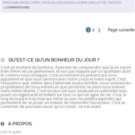
SENTEURS
,
ÉPICES
,
CURRY
,
AMAP
,
SALADE
,
SCAROLE
,
ÉCRIRE UNE LETTRE
,
TRICOTER
14
COMMENTAIRES
1
2
3
Page suivante
QU'EST-CE QU'UN BONHEUR DU JOUR ?
C'est un moment de bonheur. Il permet de comprendre que la vie est en
train d'être vécue pleinement, et non pas happée par un quotidien dont
le contenu nous échappe. C'est un moment au présent qui nous
appartient et que nous sentons avec notre corps et notre esprit. C'est
l'assurance que, même dans l'adversité la plus terrible, nous sommes les
propriétaires de nous-mêmes et que personne ne peut nous enlever
notre intime liberté. C'est ne plus voir avec lassitude et uniformité mais
poser un regard actif et brillant sur tout ce qui est signe de vie. C'est, le
long de la paroi trop lisse qui mène au jour, les petites aspérités qui
permettent de se poser un instant, de reprendre l'ascension. C'est se
contenter de peu mais savoir qu'on a tout : on est vivant.
À PROPOS
Lire la suite