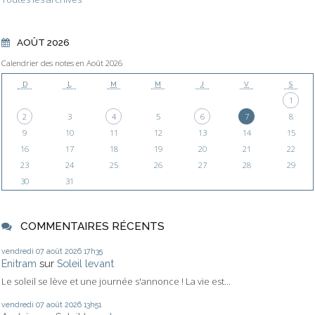
AOÛT 2026
Calendrier des notes en Août 2026
D
L
M
M
J
V
S
1
2
3
4
5
6
7
8
9
10
11
12
13
14
15
16
17
18
19
20
21
22
23
24
25
26
27
28
29
30
31
COMMENTAIRES RÉCENTS
vendredi 07
août 2026
17h35
Enitram
sur
Soleil levant
Le soleil se lève et une journée s'annonce ! La vie est...
vendredi 07
août 2026
13h51