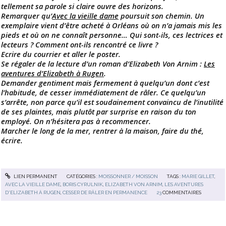
tellement sa parole si claire ouvre des horizons.
Remarquer qu’
Avec la vieille dame
poursuit son chemin. Un
exemplaire vient d’être acheté à Orléans où on n’a jamais mis les
pieds et où on ne connaît personne… Qui sont-ils, ces lectrices et
lecteurs ? Comment ont-ils rencontré ce livre ?
Ecrire du courrier et aller le poster.
Se régaler de la lecture d’un roman d’Elizabeth Von Arnim :
Les
aventures d’Elizabeth à Rugen
.
Demander gentiment mais fermement à quelqu’un dont c’est
l’habitude, de cesser immédiatement de râler. Ce quelqu’un
s’arrête, non parce qu’il est soudainement convaincu de l’inutilité
de ses plaintes, mais plutôt par surprise en raison du ton
employé. On n’hésitera pas à recommencer.
Marcher le long de la mer, rentrer à la maison, faire du thé,
écrire.
LIEN PERMANENT
CATÉGORIES :
MOISSONNER / MOISSON
TAGS :
MARIE GILLET
,
AVEC LA VIEILLE DAME
,
BORIS CYRULNIK
,
ELIZABETH VON ARNIM
,
LES AVENTURES
D'ELIZABETH À RUGEN
,
CESSER DE RÂLER EN PERMANENCE
23
COMMENTAIRES