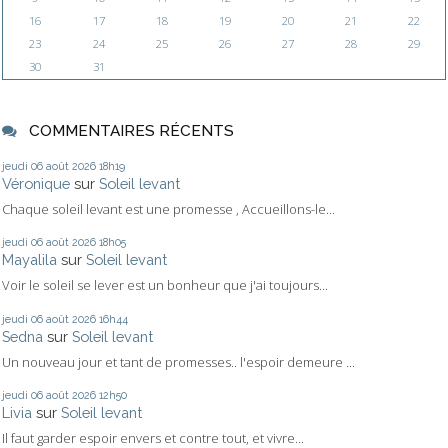
16
17
18
19
20
21
22
23
24
25
26
27
28
29
30
31
COMMENTAIRES RÉCENTS
jeudi 06
août 2026
18h19
Véronique
sur
Soleil levant
Chaque soleil levant est une promesse , Accueillons-le...
jeudi 06
août 2026
18h05
Mayalila
sur
Soleil levant
Voir le soleil se lever est un bonheur que j'ai toujours...
jeudi 06
août 2026
16h44
Sedna
sur
Soleil levant
Un nouveau jour et tant de promesses.. l'espoir demeure ...
jeudi 06
août 2026
12h50
Livia
sur
Soleil levant
Il faut garder espoir envers et contre tout, et vivre...