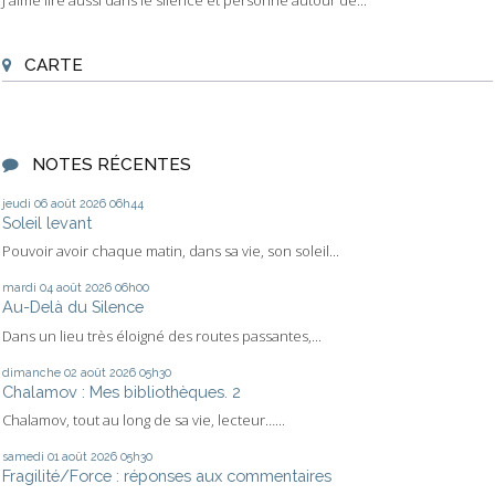
J'aime lire aussi dans le silence et personne autour de...
CARTE
NOTES RÉCENTES
jeudi 06
août 2026
06h44
Soleil levant
Pouvoir avoir chaque matin, dans sa vie, son soleil...
mardi 04
août 2026
06h00
Au-Delà du Silence
Dans un lieu très éloigné des routes passantes,...
dimanche 02
août 2026
05h30
Chalamov : Mes bibliothèques. 2
Chalamov, tout au long de sa vie, lecteur…...
samedi 01
août 2026
05h30
Fragilité/Force : réponses aux commentaires