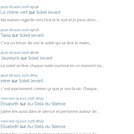
jeudi 06
août 2026
09h48
Le chêne vert
sur
Soleil levant
Ma maison regarde vers l'est et le sud et je peux donc...
jeudi 06
août 2026
09h26
Tania
sur
Soleil levant
C'est un trésor de voir le soleil qui se lève le matin,...
jeudi 06
août 2026
08h28
Jauneyris
sur
Soleil levant
Le soleil se lève chaque matin (surtout en ce moment où...
jeudi 06
août 2026
08h15
irène
sur
Soleil levant
c' est exactement comme ça que je vois la vie. Chaque...
mercredi 05
août 2026
16h52
Elisabeth
sur
Au-Delà du Silence
J'aime lire aussi dans le silence et personne autour de...
mercredi 05
août 2026
16h52
Elisabeth
sur
Au-Delà du Silence