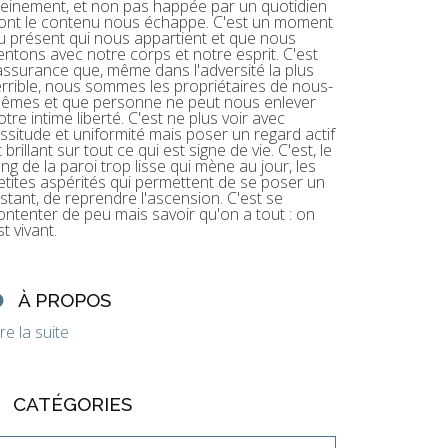
leinement, et non pas happée par un quotidien
ont le contenu nous échappe. C'est un moment
u présent qui nous appartient et que nous
entons avec notre corps et notre esprit. C'est
'assurance que, même dans l'adversité la plus
errible, nous sommes les propriétaires de nous-
êmes et que personne ne peut nous enlever
otre intime liberté. C'est ne plus voir avec
assitude et uniformité mais poser un regard actif
t brillant sur tout ce qui est signe de vie. C'est, le
ong de la paroi trop lisse qui mène au jour, les
etites aspérités qui permettent de se poser un
nstant, de reprendre l'ascension. C'est se
ontenter de peu mais savoir qu'on a tout : on
st vivant.
À PROPOS
ire la suite
CATÉGORIES