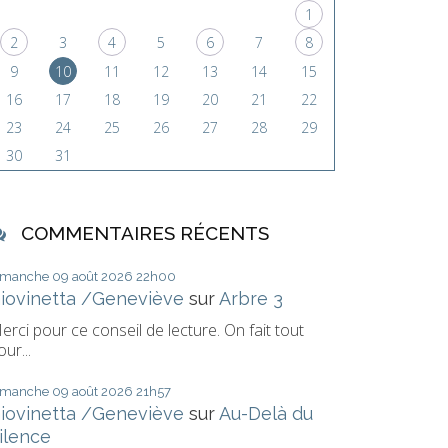
1
2
3
4
5
6
7
8
9
10
11
12
13
14
15
16
17
18
19
20
21
22
23
24
25
26
27
28
29
30
31
COMMENTAIRES RÉCENTS
imanche 09
août 2026
22h00
iovinetta /Geneviève
sur
Arbre 3
erci pour ce conseil de lecture. On fait tout
our...
imanche 09
août 2026
21h57
iovinetta /Geneviève
sur
Au-Delà du
ilence