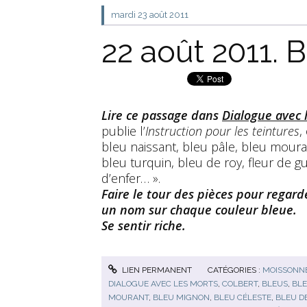
mardi 23
août 2011
22 août 2011. B
Lire ce passage dans
Dialogue avec 
publie l’
Instruction pour les teintures
,
bleu naissant, bleu pâle, bleu moura
bleu turquin, bleu de roy, fleur de g
d’enfer… ».
Faire le tour des pièces pour regard
un nom sur chaque couleur bleue.
Se sentir riche.
LIEN PERMANENT
CATÉGORIES :
MOISSONNE
DIALOGUE AVEC LES MORTS
,
COLBERT
,
BLEUS
,
BL
MOURANT
,
BLEU MIGNON
,
BLEU CÉLESTE
,
BLEU D