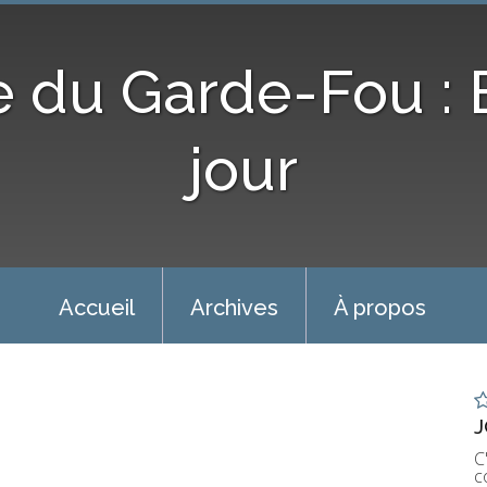
e du Garde-Fou :
jour
Accueil
Archives
À propos
J
C
c