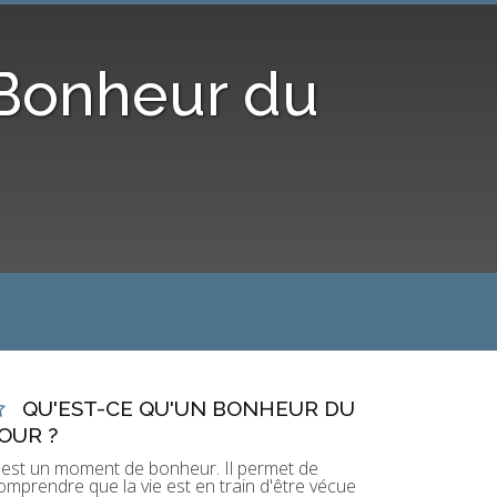
 Bonheur du
QU'EST-CE QU'UN BONHEUR DU
OUR ?
'est un moment de bonheur. Il permet de
omprendre que la vie est en train d'être vécue