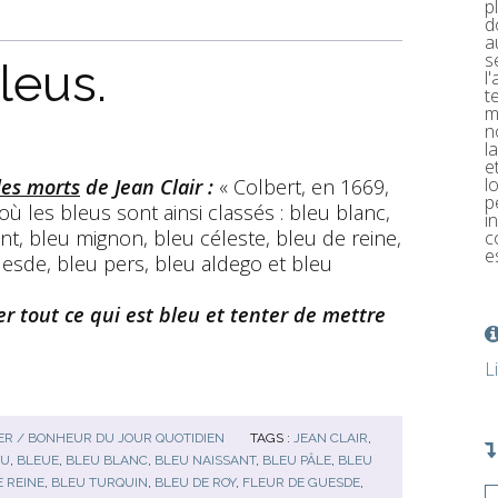
p
d
a
s
leus.
l
t
m
n
l
e
l
les morts
de Jean Clair :
« Colbert, en 1669,
p
 où les bleus sont ainsi classés : bleu blanc,
i
nt, bleu mignon, bleu céleste, bleu de reine,
c
e
uesde, bleu pers, bleu aldego et bleu
er tout ce qui est bleu et tenter de mettre
L
R / BONHEUR DU JOUR QUOTIDIEN
TAGS :
JEAN CLAIR
,
EU
,
BLEUE
,
BLEU BLANC
,
BLEU NAISSANT
,
BLEU PÂLE
,
BLEU
E REINE
,
BLEU TURQUIN
,
BLEU DE ROY
,
FLEUR DE GUESDE
,