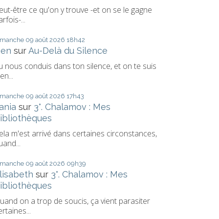
eut-être ce qu'on y trouve -et on se le gagne
arfois-...
imanche 09
août 2026
18h42
Den
sur
Au-Delà du Silence
u nous conduis dans ton silence, et on te suis
en...
imanche 09
août 2026
17h43
ania
sur
3°. Chalamov : Mes
ibliothèques
ela m'est arrivé dans certaines circonstances,
uand...
imanche 09
août 2026
09h39
lisabeth
sur
3°. Chalamov : Mes
ibliothèques
uand on a trop de soucis, ça vient parasiter
ertaines...