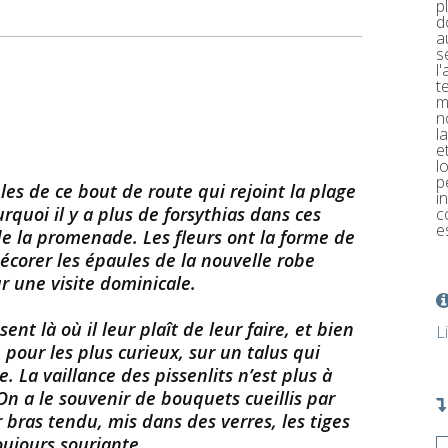
p
d
a
s
l
t
m
n
l
e
l
p
es de ce bout de route qui rejoint la plage
i
rquoi il y a plus de forsythias dans ces
c
e
 de la promenade. Les fleurs ont la forme de
écorer les épaules de la nouvelle robe
ur une visite dominicale.
nt là où il leur plaît de leur faire, et bien
L
 pour les plus curieux, sur un talus qui
 La vaillance des pissenlits n’est plus à
On a le souvenir de bouquets cueillis par
r bras tendu, mis dans des verres, les tiges
oujours souriante.