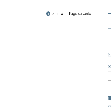
1
2
3
4
Page suivante
a