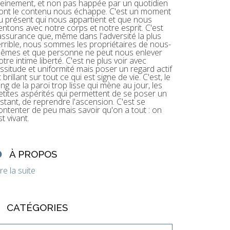
leinement, et non pas happée par un quotidien
ont le contenu nous échappe. C'est un moment
u présent qui nous appartient et que nous
entons avec notre corps et notre esprit. C'est
'assurance que, même dans l'adversité la plus
errible, nous sommes les propriétaires de nous-
êmes et que personne ne peut nous enlever
otre intime liberté. C'est ne plus voir avec
assitude et uniformité mais poser un regard actif
t brillant sur tout ce qui est signe de vie. C'est, le
ong de la paroi trop lisse qui mène au jour, les
etites aspérités qui permettent de se poser un
nstant, de reprendre l'ascension. C'est se
ontenter de peu mais savoir qu'on a tout : on
st vivant.
À PROPOS
ire la suite
CATÉGORIES