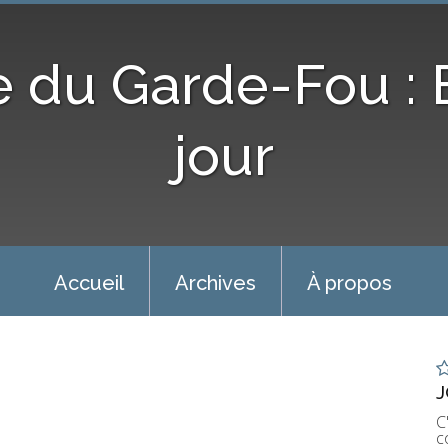
e du Garde-Fou :
jour
Accueil
Archives
À propos
J
C
c