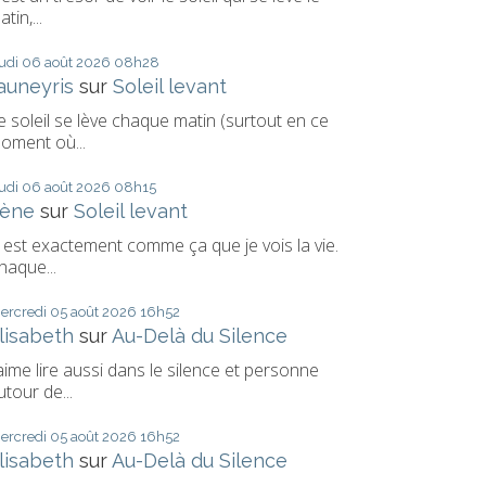
tin,...
eudi 06
août 2026
08h28
auneyris
sur
Soleil levant
e soleil se lève chaque matin (surtout en ce
oment où...
eudi 06
août 2026
08h15
rène
sur
Soleil levant
' est exactement comme ça que je vois la vie.
haque...
ercredi 05
août 2026
16h52
lisabeth
sur
Au-Delà du Silence
'aime lire aussi dans le silence et personne
utour de...
ercredi 05
août 2026
16h52
lisabeth
sur
Au-Delà du Silence