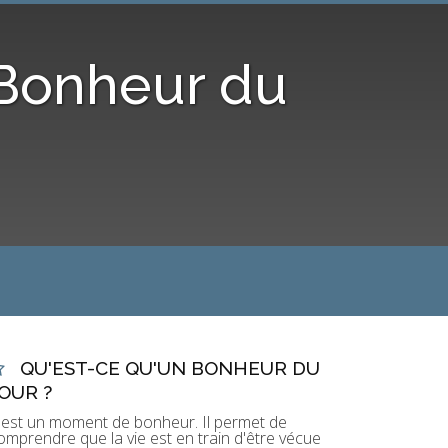
 Bonheur du
QU'EST-CE QU'UN BONHEUR DU
OUR ?
'est un moment de bonheur. Il permet de
omprendre que la vie est en train d'être vécue