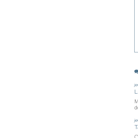
j
L
M
d
j
T
C