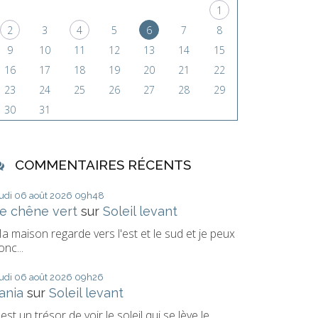
1
2
3
4
5
6
7
8
9
10
11
12
13
14
15
16
17
18
19
20
21
22
23
24
25
26
27
28
29
30
31
COMMENTAIRES RÉCENTS
eudi 06
août 2026
09h48
e chêne vert
sur
Soleil levant
a maison regarde vers l'est et le sud et je peux
onc...
eudi 06
août 2026
09h26
ania
sur
Soleil levant
'est un trésor de voir le soleil qui se lève le