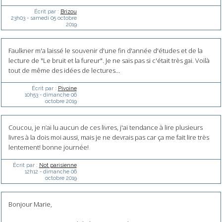
Écrit par :
Brizou
23h03
-
samedi 05
octobre
2019
Faulkner m'a laissé le souvenir d'une fin d'année d'études et de la
lecture de "Le bruit et la fureur". Je ne sais pas si c'était très gai. Voilà
tout de même des idées de lectures...
Écrit par :
Pivoine
10h53
-
dimanche 06
octobre 2019
Coucou, je n’ai lu aucun de ces livres, j'ai tendance à lire plusieurs
livres à la dois moi aussi, mais je ne devrais pas car ça me fait lire très
lentement! bonne journée!
Écrit par :
Not parisienne
12h12
-
dimanche 06
octobre 2019
Bonjour Marie,