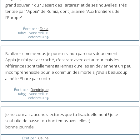
grand souvenir du "Désert des Tartares" et de ses nouvelles. Très
tentée par "Appia" de Rumiz, dont j'ai aimé "Aux frontières de
l'Europe".
Écrit par :
Tania
10h21
-
vendredi 04
octobre 2019
Faulkner comme vous je poursuis mon parcours doucement
Appia je n'ai pas accroché, c'est rare avec cet auteur mais les
références sont tellement italiennes qu'elles en deviennent un peu
incompréhensible pour le commun des mortels, j'avais beaucoup
aimé le Phare par contre
Écrit par :
Dominique
10h55
-
vendredi 04
octobre 2019
Je ne connais aucunes lectures que tu lis actuellement ! je te
souhaite de passer du bon temps avec elles :)
bonne journée !
Écrit par :
Céline