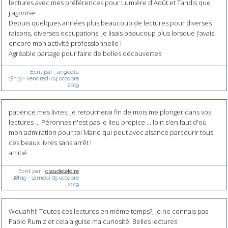
lectures avec mes préférences pour Lumière d'Août et Tandis que
j'agonise…
Depuis quelques années plus beaucoup de lectures pour diverses
raisons, diverses occupations. Je lisais beaucoup plus lorsque j'avais
encore mon activité professionnelle !
Agréable partage pour faire de belles découvertes
Écrit par :
angedra
18h13
-
vendredi 04
octobre
2019
patience mes livres, je retournerai fin de mois me plonger dans vos
lectures ... Péronnes n'est pas le lieu propice ... loin s'en faut d'où
mon admiration pour toi Marie qui peut avec aisance parcourir tous
ces beaux livres sans arrêt !
amitié .
Écrit par :
claudeleloire
18h15
-
samedi 05
octobre
2019
Wouahh!! Toutes ces lectures en même temps?, Je ne connais pas
Paolo Rumiz et cela aiguise ma curiosité. Belles lectures