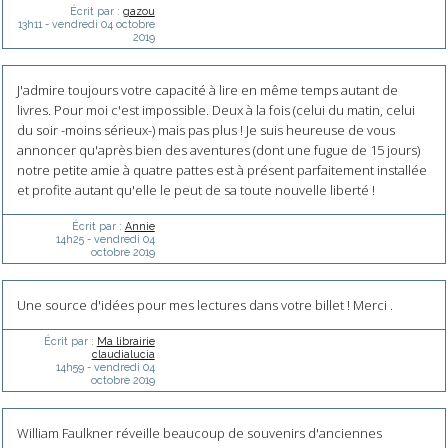
Écrit par :
gazou
13h11
-
vendredi 04
octobre
2019
J'admire toujours votre capacité à lire en même temps autant de
livres. Pour moi c'est impossible. Deux à la fois (celui du matin, celui
du soir -moins sérieux-) mais pas plus ! Je suis heureuse de vous
annoncer qu'après bien des aventures (dont une fugue de 15 jours)
notre petite amie à quatre pattes est à présent parfaitement installée
et profite autant qu'elle le peut de sa toute nouvelle liberté !
Écrit par :
Annie
14h25
-
vendredi 04
octobre 2019
Une source d'idées pour mes lectures dans votre billet ! Merci .
Écrit par :
Ma librairie
claudialucia
14h59
-
vendredi 04
octobre 2019
William Faulkner réveille beaucoup de souvenirs d'anciennes