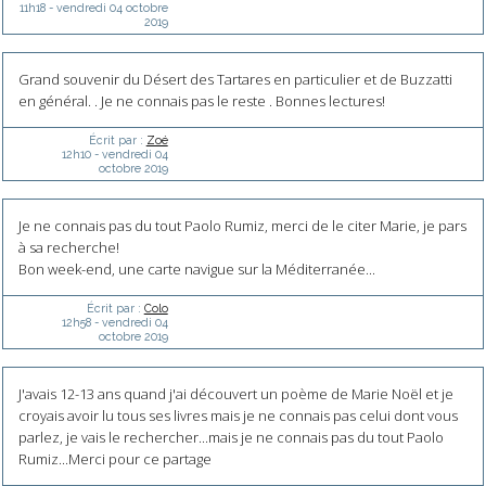
11h18
-
vendredi 04
octobre
2019
Grand souvenir du Désert des Tartares en particulier et de Buzzatti
en général. . Je ne connais pas le reste . Bonnes lectures!
Écrit par :
Zoé
12h10
-
vendredi 04
octobre 2019
Je ne connais pas du tout Paolo Rumiz, merci de le citer Marie, je pars
à sa recherche!
Bon week-end, une carte navigue sur la Méditerranée...
Écrit par :
Colo
12h58
-
vendredi 04
octobre 2019
J'avais 12-13 ans quand j'ai découvert un poème de Marie Noël et je
croyais avoir lu tous ses livres mais je ne connais pas celui dont vous
parlez, je vais le rechercher...mais je ne connais pas du tout Paolo
Rumiz...Merci pour ce partage