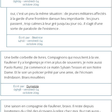
09h09
-
vendredi 04
octobre 2019
oui, c'est un peu la même situation : de jeunes militaires affectés
à la garde d'une frontière dansun lieu improbanle : les jours
passent , trop calmes à leur gré jusqu'au jour où...Il s'agit d'une
sorte de parabole de l'existence .
Écrit par :
Béatrice
14h10
-
vendredi 04
octobre 2019
Une belle corbeille de livres. Compagnons qui nous lient à la vie.
Faulkner il y a longtemps je n'en ai plus de souvenirs. Je note aussi
Paolo Rumiz. J'ai commencé ce matin Sylvain Tesson et son Notre
Dame. Et le soir un policier prêté par une amie, de l'écrivain
Indridason. Bises mouillées
Écrit par :
Durgalola
09h58
-
vendredi 04
octobre 2019
Une saison en compagnie de Faulkner, bravo. Il reste depuis
longtemps du côté des écrivains à relire chez moi, Buzzati aussi -