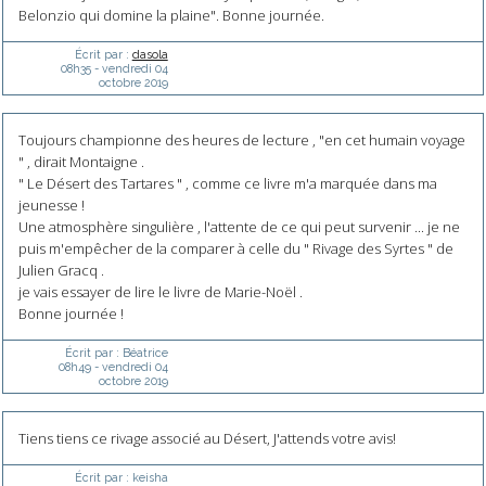
Belonzio qui domine la plaine". Bonne journée.
Écrit par :
dasola
08h35
-
vendredi 04
octobre 2019
Toujours championne des heures de lecture , "en cet humain voyage
" , dirait Montaigne .
" Le Désert des Tartares " , comme ce livre m'a marquée dans ma
jeunesse !
Une atmosphère singulière , l'attente de ce qui peut survenir ... je ne
puis m'empêcher de la comparer à celle du " Rivage des Syrtes " de
Julien Gracq .
je vais essayer de lire le livre de Marie-Noël .
Bonne journée !
Écrit par :
Béatrice
08h49
-
vendredi 04
octobre 2019
Tiens tiens ce rivage associé au Désert, J'attends votre avis!
Écrit par :
keisha