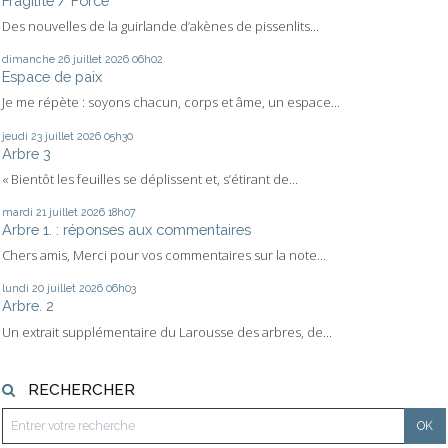
Fragilité / Force
Des nouvelles de la guirlande d’akènes de pissenlits...
dimanche 26
juillet 2026
06h02
Espace de paix
Je me répète : soyons chacun, corps et âme, un espace...
jeudi 23
juillet 2026
05h30
Arbre 3
« Bientôt les feuilles se déplissent et, s’étirant de...
mardi 21
juillet 2026
18h07
Arbre 1. : réponses aux commentaires
Chers amis, Merci pour vos commentaires sur la note...
lundi 20
juillet 2026
06h03
Arbre. 2
Un extrait supplémentaire du Larousse des arbres, de...
RECHERCHER