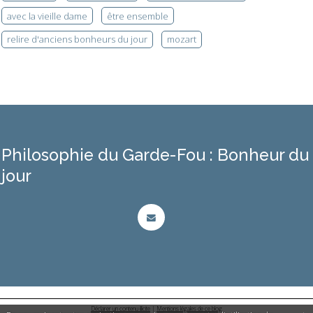
avec la vieille dame
être ensemble
relire d'anciens bonheurs du jour
mozart
Philosophie du Garde-Fou : Bonheur du
jour
Déclarer un contenu illicite
|
Mentions légales de ce blog