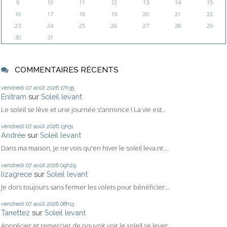
9
10
11
12
13
14
15
16
17
18
19
20
21
22
23
24
25
26
27
28
29
30
31
COMMENTAIRES RÉCENTS
vendredi 07
août 2026
17h35
Enitram
sur
Soleil levant
Le soleil se lève et une journée s'annonce ! La vie est...
vendredi 07
août 2026
13h51
Andrée
sur
Soleil levant
Dans ma maison, je ne vois qu'en hiver le soleil leva.nt....
vendredi 07
août 2026
09h29
lizagrece
sur
Soleil levant
Je dors toujours sans fermer les volets pour bénéficier...
vendredi 07
août 2026
08h13
Tanette2
sur
Soleil levant
Apprécier et remercier de pouvoir voir le soleil se lever...