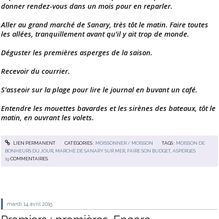
donner rendez-vous dans un mois pour en reparler.
Aller au grand marché de Sanary, très tôt le matin. Faire toutes
les allées, tranquillement avant qu’il y ait trop de monde.
Déguster les premières asperges de la saison.
Recevoir du courrier.
S’asseoir sur la plage pour lire le journal en buvant un café.
Entendre les mouettes bavardes et les sirènes des bateaux, tôt le
matin, en ouvrant les volets.
LIEN PERMANENT
CATÉGORIES :
MOISSONNER / MOISSON
TAGS :
MOISSON DE
BONHEURS DU JOUR
,
MARCHÉ DE SANARY SUR MER
,
FAIRE SON BUDGET
,
ASPERGES
19
COMMENTAIRES
mardi 14
avril 2015