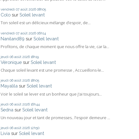
vendredi 07
août 2026
08h05
Colo
sur
Soleil levant
Ton soleil est un délicieux mélange d’espoir, de...
vendredi 07
août 2026
06h14
Naniland89
sur
Soleil levant
Profitons, de chaque moment que nous offre la vie, car la...
jeudi 06
août 2026
18h19
Véronique
sur
Soleil levant
Chaque soleil levant est une promesse , Accueillons-le...
jeudi 06
août 2026
18h05
Mayalila
sur
Soleil levant
Voir le soleil se lever est un bonheur que j'ai toujours...
jeudi 06
août 2026
16h44
Sedna
sur
Soleil levant
Un nouveau jour et tant de promesses.. l'espoir demeure ...
jeudi 06
août 2026
12h50
Livia
sur
Soleil levant