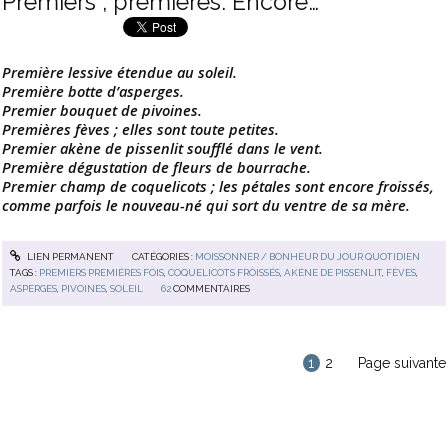
Premiers ; premières. Encore…
Première lessive étendue au soleil.
Première botte d’asperges.
Premier bouquet de pivoines.
Premières fèves ; elles sont toute petites.
Premier akène de pissenlit soufflé dans le vent.
Première dégustation de fleurs de bourrache.
Premier champ de coquelicots ; les pétales sont encore froissés,
comme parfois le nouveau-né qui sort du ventre de sa mère.
LIEN PERMANENT
CATÉGORIES :
MOISSONNER / BONHEUR DU JOUR QUOTIDIEN
TAGS :
PREMIERS PREMIÈRES FOIS
,
COQUELICOTS FROISSÉS
,
AKÈNE DE PISSENLIT
,
FÈVES
,
ASPERGES
,
PIVOINES
,
SOLEIL
62
COMMENTAIRES
1
2
Page suivante