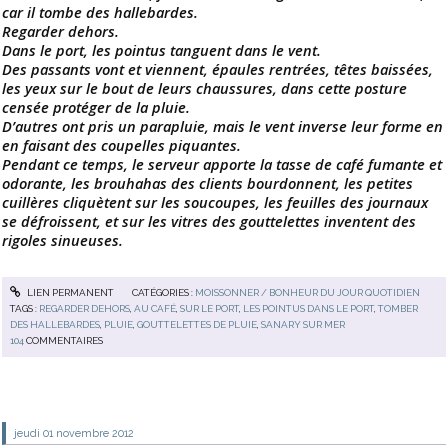
car il tombe des hallebardes.
Regarder dehors.
Dans le port, les pointus tanguent dans le vent.
Des passants vont et viennent, épaules rentrées, têtes baissées,
les yeux sur le bout de leurs chaussures, dans cette posture
censée protéger de la pluie.
D’autres ont pris un parapluie, mais le vent inverse leur forme en
en faisant des coupelles piquantes.
Pendant ce temps, le serveur apporte la tasse de café fumante et
odorante, les brouhahas des clients bourdonnent, les petites
cuillères cliquètent sur les soucoupes, les feuilles des journaux
se défroissent, et sur les vitres des gouttelettes inventent des
rigoles sinueuses.
LIEN PERMANENT
CATÉGORIES :
MOISSONNER / BONHEUR DU JOUR QUOTIDIEN
TAGS :
REGARDER DEHORS
,
AU CAFÉ
,
SUR LE PORT
,
LES POINTUS DANS LE PORT
,
TOMBER
DES HALLEBARDES
,
PLUIE
,
GOUTTELETTES DE PLUIE
,
SANARY SUR MER
104
COMMENTAIRES
jeudi 01
novembre 2012