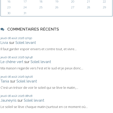
16
17
18
19
20
21
22
23
24
25
26
27
28
29
30
31
COMMENTAIRES RÉCENTS
jeudi 06
août 2026
12h50
Livia
sur
Soleil levant
Il faut garder espoir envers et contre tout, et vivre...
jeudi 06
août 2026
09h48
Le chêne vert
sur
Soleil levant
Ma maison regarde vers l'est et le sud et je peux donc...
jeudi 06
août 2026
09h26
Tania
sur
Soleil levant
C'est un trésor de voir le soleil qui se lève le matin,...
jeudi 06
août 2026
08h28
Jauneyris
sur
Soleil levant
Le soleil se lève chaque matin (surtout en ce moment où...