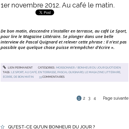
1er novembre 2012. Au café le matin.
De bon matin, descendre s’installer en terrasse, au café Le Sport,
pour lire le Magazine Littéraire. Se plonger dans une belle
interview de Pascal Quignard et relever cette phrase : Il n’est pas
possible que quelque chose puisse m’empêcher d’écrire ».
LIEN PERMANENT
CATÉGORIES :
MOISSONNER / BONHEUR DU JOUR QUOTIDIEN
TAGS :
LE SPORT
,
AU CAFÉ
,
EN TERRASSE
,
PASCAL QUIGNARD
,
LE MAGAZINE LITTÉRAIRE
,
ÉCRIRE
,
DE BON MATIN
33
COMMENTAIRES
1
2
3
4
Page suivante
QU'EST-CE QU'UN BONHEUR DU JOUR ?