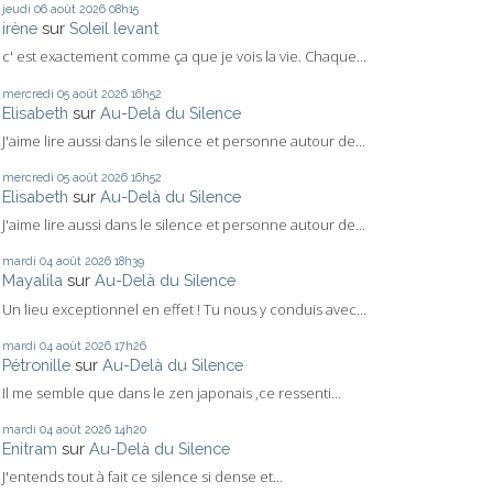
jeudi 06
août 2026
08h15
irène
sur
Soleil levant
c' est exactement comme ça que je vois la vie. Chaque...
mercredi 05
août 2026
16h52
Elisabeth
sur
Au-Delà du Silence
J'aime lire aussi dans le silence et personne autour de...
mercredi 05
août 2026
16h52
Elisabeth
sur
Au-Delà du Silence
J'aime lire aussi dans le silence et personne autour de...
mardi 04
août 2026
18h39
Mayalila
sur
Au-Delà du Silence
Un lieu exceptionnel en effet ! Tu nous y conduis avec...
mardi 04
août 2026
17h26
Pétronille
sur
Au-Delà du Silence
Il me semble que dans le zen japonais ,ce ressenti...
mardi 04
août 2026
14h20
Enitram
sur
Au-Delà du Silence
J'entends tout à fait ce silence si dense et...