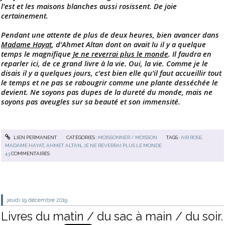
l’est et les maisons blanches aussi rosissent. De joie
certainement.
Pendant une attente de plus de deux heures, bien avancer dans
Madame Hayat
, d’Ahmet Altan dont on avait lu il y a quelque
temps le magnifique
Je ne reverrai plus le monde
. Il faudra en
reparler ici, de ce grand livre à la vie. Oui, la vie. Comme je le
disais il y a quelques jours, c’est bien elle qu’il faut accueillir tout
le temps et ne pas se rabougrir comme une plante desséchée le
devient. Ne soyons pas dupes de la dureté du monde, mais ne
soyons pas aveugles sur sa beauté et son immensité.
LIEN PERMANENT
CATÉGORIES :
MOISSONNER / MOISSON
TAGS :
AIR ROSE
,
MADAME HAYAT
,
AHMET ALTAN
,
JE NE REVERRAI PLUS LE MONDE
43
COMMENTAIRES
jeudi 19
décembre 2019
Livres du matin / du sac à main / du soir.