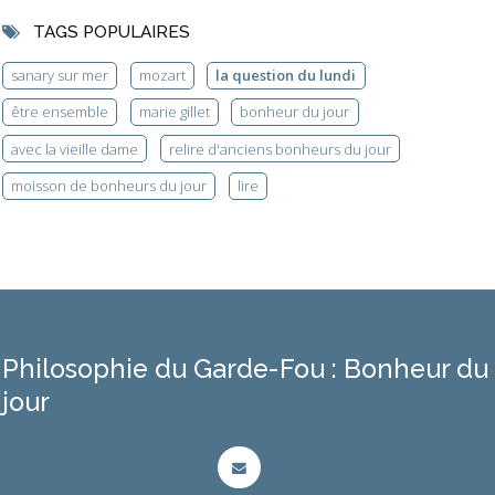
TAGS POPULAIRES
sanary sur mer
mozart
la question du lundi
être ensemble
marie gillet
bonheur du jour
avec la vieille dame
relire d'anciens bonheurs du jour
moisson de bonheurs du jour
lire
Philosophie du Garde-Fou : Bonheur du
jour