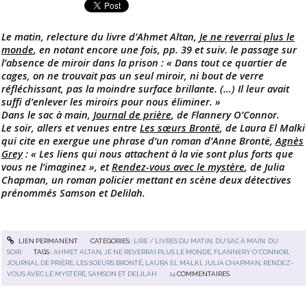
Le matin, relecture du livre d’Ahmet Altan,
Je ne reverrai plus le
monde
, en notant encore une fois, pp. 39 et suiv. le passage sur
l’absence de miroir dans la prison : « Dans tout ce quartier de
cages, on ne trouvait pas un seul miroir, ni bout de verre
réfléchissant, pas la moindre surface brillante. (…) Il leur avait
suffi d’enlever les miroirs pour nous éliminer. »
Dans le sac à main,
Journal de prière
, de Flannery O’Connor.
Le soir, allers et venues entre
Les sœurs Brontë
, de Laura El Malki
qui cite en exergue une phrase d’un roman d’Anne Brontë,
Agnès
Grey
: « Les liens qui nous attachent à la vie sont plus forts que
vous ne l’imaginez », et
Rendez-vous avec le mystère
, de Julia
Chapman, un roman policier mettant en scène deux détectives
prénommés Samson et Delilah.
LIEN PERMANENT
CATÉGORIES :
LIRE / LIVRES DU MATIN, DU SAC À MAIN, DU
SOIR
TAGS :
AHMET ALTAN
,
JE NE REVERRAI PLUS LE MONDE
,
FLANNERY O'CONNOR
,
JOURNAL DE PRIÈRE
,
LES SOEURS BRONTË
,
LAURA EL MALKI
,
JULIA CHAPMAN
,
RENDEZ-
VOUS AVEC LE MYSTÈRE
,
SAMSON ET DELILAH
14
COMMENTAIRES