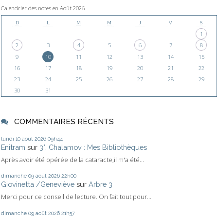
Calendrier des notes en Août 2026
D
L
M
M
J
V
S
1
2
3
4
5
6
7
8
9
10
11
12
13
14
15
16
17
18
19
20
21
22
23
24
25
26
27
28
29
30
31
COMMENTAIRES RÉCENTS
lundi 10
août 2026
09h44
Enitram
sur
3°. Chalamov : Mes Bibliothèques
Après avoir été opérée de la cataracte,il m'a été...
dimanche 09
août 2026
22h00
Giovinetta /Geneviève
sur
Arbre 3
Merci pour ce conseil de lecture. On fait tout pour...
dimanche 09
août 2026
21h57