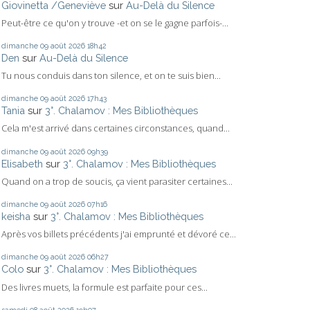
Giovinetta /Geneviève
sur
Au-Delà du Silence
Peut-être ce qu'on y trouve -et on se le gagne parfois-...
dimanche 09
août 2026
18h42
Den
sur
Au-Delà du Silence
Tu nous conduis dans ton silence, et on te suis bien...
dimanche 09
août 2026
17h43
Tania
sur
3°. Chalamov : Mes Bibliothèques
Cela m'est arrivé dans certaines circonstances, quand...
dimanche 09
août 2026
09h39
Elisabeth
sur
3°. Chalamov : Mes Bibliothèques
Quand on a trop de soucis, ça vient parasiter certaines...
dimanche 09
août 2026
07h16
keisha
sur
3°. Chalamov : Mes Bibliothèques
Après vos billets précédents j'ai emprunté et dévoré ce...
dimanche 09
août 2026
06h27
Colo
sur
3°. Chalamov : Mes Bibliothèques
Des livres muets, la formule est parfaite pour ces...
samedi 08
août 2026
19h07