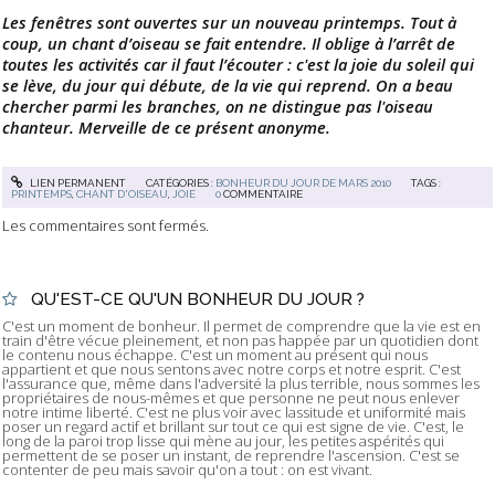
Les fenêtres sont ouvertes sur un nouveau printemps. Tout à
coup, un chant d’oiseau se fait entendre. Il oblige à l’arrêt de
toutes les activités car il faut l’écouter : c'est la joie du soleil qui
se lève, du jour qui débute, de la vie qui reprend. On a beau
chercher parmi les branches, on ne distingue pas l'oiseau
chanteur. Merveille de ce présent anonyme.
LIEN PERMANENT
CATÉGORIES :
BONHEUR DU JOUR DE MARS 2010
TAGS :
PRINTEMPS
,
CHANT D'OISEAU
,
JOIE
0
COMMENTAIRE
Les commentaires sont fermés.
QU'EST-CE QU'UN BONHEUR DU JOUR ?
C'est un moment de bonheur. Il permet de comprendre que la vie est en
train d'être vécue pleinement, et non pas happée par un quotidien dont
le contenu nous échappe. C'est un moment au présent qui nous
appartient et que nous sentons avec notre corps et notre esprit. C'est
l'assurance que, même dans l'adversité la plus terrible, nous sommes les
propriétaires de nous-mêmes et que personne ne peut nous enlever
notre intime liberté. C'est ne plus voir avec lassitude et uniformité mais
poser un regard actif et brillant sur tout ce qui est signe de vie. C'est, le
long de la paroi trop lisse qui mène au jour, les petites aspérités qui
permettent de se poser un instant, de reprendre l'ascension. C'est se
contenter de peu mais savoir qu'on a tout : on est vivant.