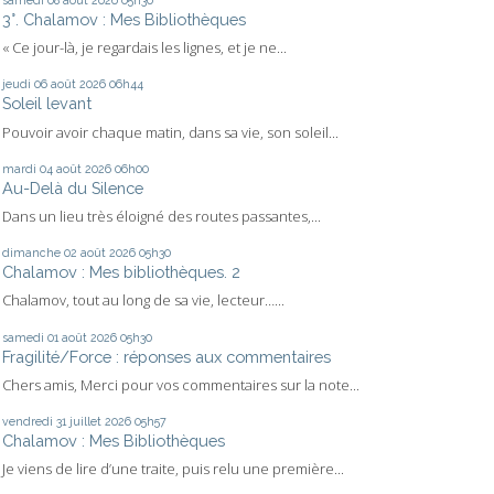
samedi 08
août 2026
05h30
3°. Chalamov : Mes Bibliothèques
« Ce jour-là, je regardais les lignes, et je ne...
jeudi 06
août 2026
06h44
Soleil levant
Pouvoir avoir chaque matin, dans sa vie, son soleil...
mardi 04
août 2026
06h00
Au-Delà du Silence
Dans un lieu très éloigné des routes passantes,...
dimanche 02
août 2026
05h30
Chalamov : Mes bibliothèques. 2
Chalamov, tout au long de sa vie, lecteur…...
samedi 01
août 2026
05h30
Fragilité/Force : réponses aux commentaires
Chers amis, Merci pour vos commentaires sur la note...
vendredi 31
juillet 2026
05h57
Chalamov : Mes Bibliothèques
Je viens de lire d’une traite, puis relu une première...