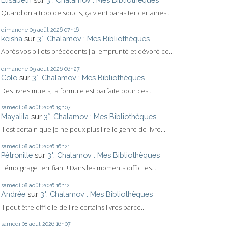
Quand on a trop de soucis, ça vient parasiter certaines...
dimanche 09
août 2026
07h16
keisha
sur
3°. Chalamov : Mes Bibliothèques
Après vos billets précédents j'ai emprunté et dévoré ce...
dimanche 09
août 2026
06h27
Colo
sur
3°. Chalamov : Mes Bibliothèques
Des livres muets, la formule est parfaite pour ces...
samedi 08
août 2026
19h07
Mayalila
sur
3°. Chalamov : Mes Bibliothèques
Il est certain que je ne peux plus lire le genre de livre...
samedi 08
août 2026
16h21
Pétronille
sur
3°. Chalamov : Mes Bibliothèques
Témoignage terrifiant ! Dans les moments difficiles...
samedi 08
août 2026
16h12
Andrée
sur
3°. Chalamov : Mes Bibliothèques
Il peut être difficile de lire certains livres parce...
samedi 08
août 2026
16h07