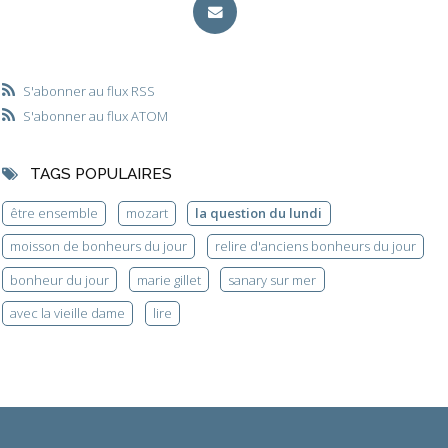
S'abonner au flux RSS
S'abonner au flux ATOM
TAGS POPULAIRES
être ensemble
mozart
la question du lundi
moisson de bonheurs du jour
relire d'anciens bonheurs du jour
bonheur du jour
marie gillet
sanary sur mer
avec la vieille dame
lire